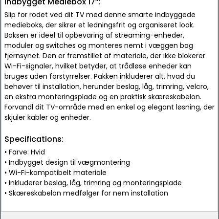
Indbygget Mediebox 17”:
Slip for rodet ved dit TV med denne smarte indbyggede
medieboks, der sikrer et ledningsfrit og organiseret look.
Boksen er ideel til opbevaring af streaming-enheder,
moduler og switches og monteres nemt i væggen bag
fjernsynet. Den er fremstillet af materiale, der ikke blokerer
Wi-Fi-signaler, hvilket betyder, at trådløse enheder kan
bruges uden forstyrrelser. Pakken inkluderer alt, hvad du
behøver til installation, herunder beslag, låg, trimring, velcro,
en ekstra monteringsplade og en praktisk skæreskabelon.
Forvandl dit TV-område med en enkel og elegant løsning, der
skjuler kabler og enheder.
Specifications:
• Farve: Hvid
• Indbygget design til vægmontering
• Wi-Fi-kompatibelt materiale
• Inkluderer beslag, låg, trimring og monteringsplade
• Skæreskabelon medfølger for nem installation