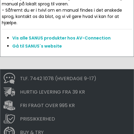
manual på lokalt sprog til varen.
- Såfremt du er i tvivl om en manual findes i det ønskede
sprog, kontakt os da blot, og vi vil gøre hvad vi kan for at
hjælpe.
Vis alle SANUS produkter hos AV-Connection
Gå til SANUS´s website
TLF. 7442 1078 (HVERDAGE 9-17)
HURTIG LEVERING FRA 39 KR
FRI FRAGT OVER 995 KR
PRISSIKKERHED
BUY & TRY