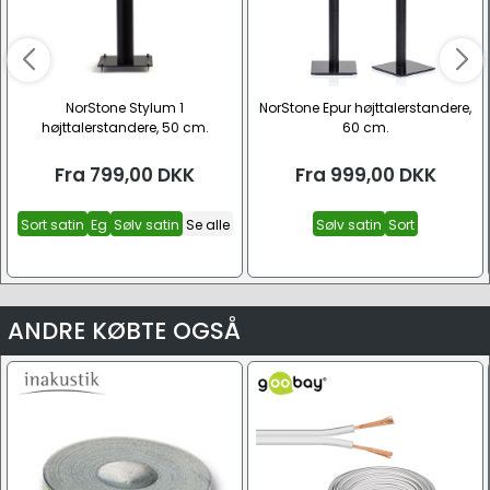
NorStone Stylum 1
NorStone Epur højttalerstandere,
højttalerstandere, 50 cm.
60 cm.
Fra
799,00
DKK
Fra
999,00
DKK
Sort satin
Eg
Sølv satin
Se alle
Sølv satin
Sort
ANDRE KØBTE OGSÅ