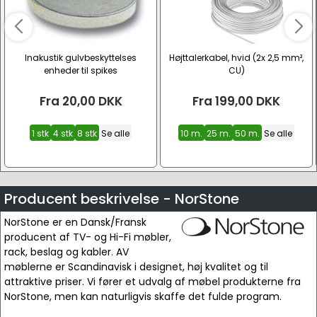
Inakustik gulvbeskyttelses
Højttalerkabel, hvid (2x 2,5 mm²,
enheder til spikes
CU)
Fra
20,00
DKK
Fra
199,00
DKK
1 stk
4 stk
8 stk
Se alle
10 m.
25 m.
50 m.
Se alle
Producent beskrivelse - NorStone
NorStone er en Dansk/Fransk
producent af TV- og Hi-Fi møbler,
rack, beslag og kabler. AV
møblerne er Scandinavisk i designet, høj kvalitet og til
attraktive priser. Vi fører et udvalg af møbel produkterne fra
NorStone, men kan naturligvis skaffe det fulde program.