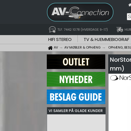
TLF. 7442 1078 (HVERDAGE 9-17)
HUR
HIFI STEREO
TV & HJEMMEBIOGRAF
AV
AV MØBLER & OPHÆNG
OPHÆNG, BES
NorSton
mm)
VI SAMLER PÅ GLADE KUNDER