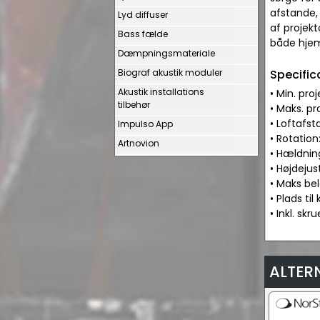
afstande, 
Lyd diffuser
af projekt
Bass fælde
både hjem
Dæmpningsmateriale
Biograf akustik moduler
Specific
Akustik installations
• Min. pro
tilbehør
• Maks. pr
• Loftafs
Impulso App
• Rotation
Artnovion
• Hældning
• Højdejus
• Maks bel
• Plads til
• Inkl. sk
ALTER