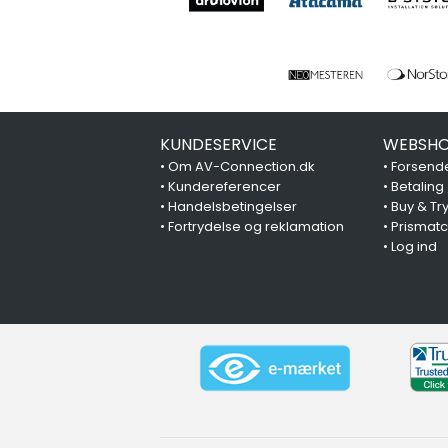
KUNDESERVICE
WEBSHO
•
Om AV-Connection.dk
•
Forsende
•
Kundereferencer
•
Betaling
•
Handelsbetingelser
•
Buy & Tr
•
Fortrydelse og reklamation
•
Prismat
•
Log ind