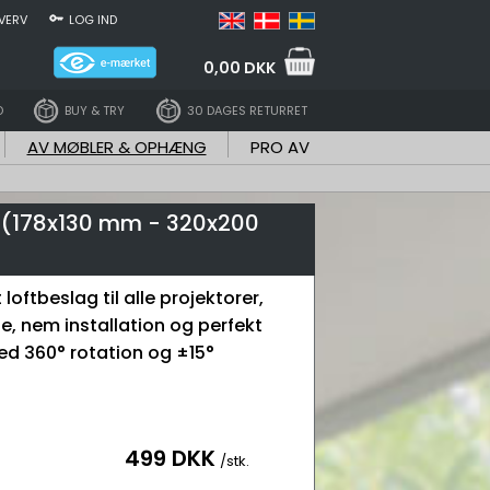
VERV
LOG IND
0,00 DKK
D
BUY & TRY
30 DAGES RETURRET
AV MØBLER & OPHÆNG
PRO AV
rt (178x130 mm - 320x200
 loftbeslag til alle projektorer,
e, nem installation og perfekt
med 360° rotation og ±15°
499 DKK
/stk.