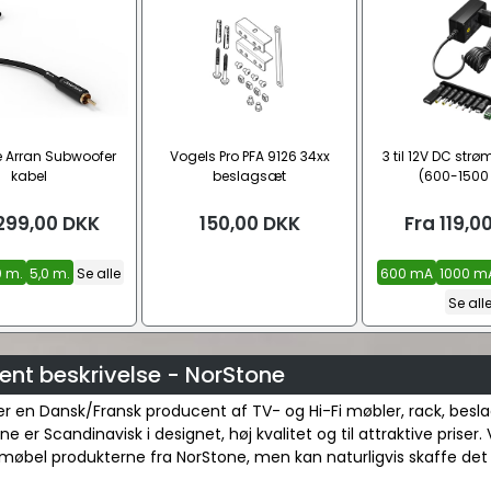
 Arran Subwoofer
Vogels Pro PFA 9126 34xx
3 til 12V DC str
kabel
beslagsæt
(600-1500
299,00
DKK
150,00
DKK
Fra
119,0
0 m.
5,0 m.
Se alle
600 mA
1000 m
Se all
ent beskrivelse - NorStone
r en Dansk/Fransk producent af TV- og Hi-Fi møbler, rack, besla
 er Scandinavisk i designet, høj kvalitet og til attraktive priser. V
møbel produkterne fra NorStone, men kan naturligvis skaffe det