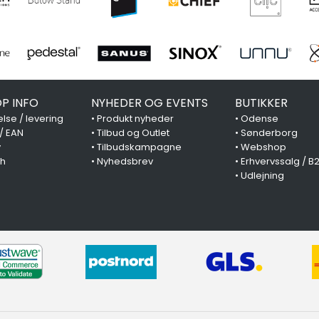
P INFO
NYHEDER OG EVENTS
BUTIKKER
lse / levering
•
Produkt nyheder
•
Odense
 / EAN
•
Tilbud og Outlet
•
Sønderborg
y
•
Tilbudskampagne
•
Webshop
ch
•
Nyhedsbrev
•
Erhvervssalg / B
•
Udlejning