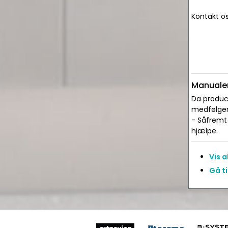
Kontakt os
Manualer
Da produce
medfølger 
- Såfremt 
hjælpe.
Vis 
Gå t