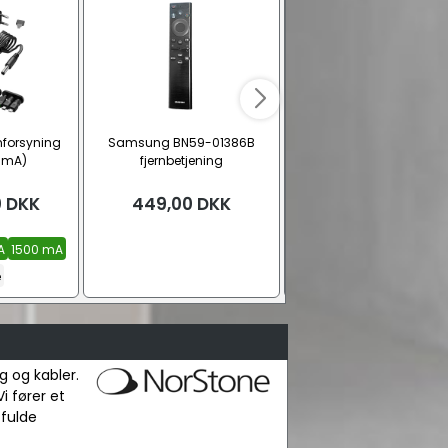
ømforsyning
Samsung BN59-01386B
Inakustik Referenz AC-1
 mA)
fjernbetjening
Strømkabel
0
DKK
449,00
DKK
Fra
1.199,00
DK
A
1500 mA
10 m.
20 m.
e
g og kabler.
i fører et
 fulde