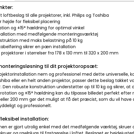
nkter:
t loftbeslag til alle projektorer, inkl. Philips og Toshiba
r højde for fleksibel placering
ation og ±15° hældning for optimal vinkel
tallation med medfølgende monteringsværktøj
onstruktion med maks belastning på 10 kg
l kabelføring sikrer en pæn installation
il projektorer i størrelser fra 178 x 130 mm til 320 x 200 mm
monteringsløsning til dit projektoropsæt:
ojektorinstallation nem og professionel med dette universelle, k
oshiba eller en helt anden projektor, passer dette beslag takket v
. Den robuste konstruktion understøtter op til 10 kg og sikrer, at 
rotation og ±15° hældning kan du tilpasse billedet perfekt efter
 eller 200 mm gør det muligt at få det præcist, som du vil have 
yddeligt og professionelt.
leksibel installation:
onen er gjort utrolig enkel med det medfølgende værktøj, skruer 
skruer og rawlplugs til fastgørelse i loftet. Beslaget er højdejuste