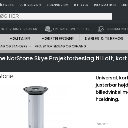
FORSIDE
RETURNERING
FINANSIERING
BUTIKKER
INFORMATION
ERH
TIG LEVERING FRA 39 KR
FRI FRAGT OVER 995 KR
PRISSIKKERHE
HØJTALER
HØRETELEFONER
KABLER & TILBEHØR
LAG OG STANDERE
PROJEKTOR BESLAG OG OPHÆNG
e NorStone Skye Projektorbeslag til Loft, ko
Universal, kort
justerbar højd
billedvinkel 
hældning.
Varenr: