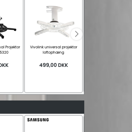
sal Projektor
Vivolink universal projektor
Chief CMA395 MFG beslag
5320
loftophæng
vinklet loft
DKK
499,00
DKK
Fra
599,00
DKK
Sort
Hvid