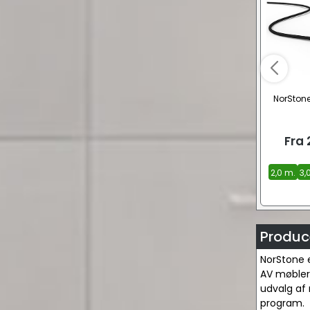
NorStone
Fra
2,0 m.
3,
Produc
NorStone e
AV møblerne
udvalg af 
program.