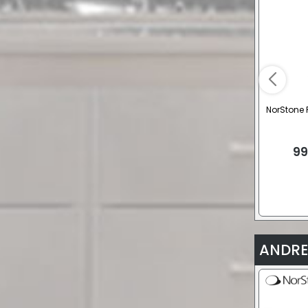
NorStone P
99
ANDRE