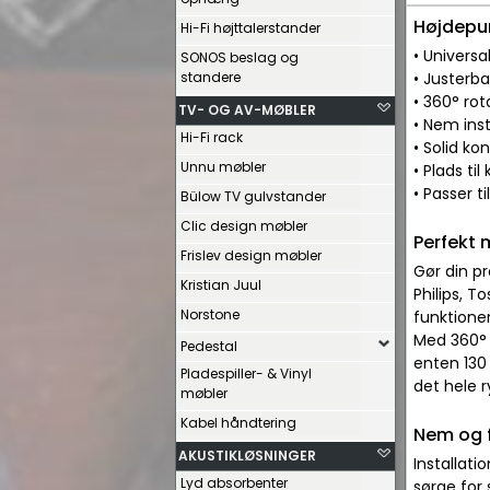
Højdepu
Hi-Fi højttalerstander
• Universal
SONOS beslag og
standere
• Justerba
• 360° rot
TV- OG AV-MØBLER
• Nem ins
Hi-Fi rack
• Solid k
Unnu møbler
• Plads ti
• Passer t
Bülow TV gulvstander
Clic design møbler
Perfekt 
Frislev design møbler
Gør din pr
Kristian Juul
Philips, T
Norstone
funktioner
Med 360° 
Pedestal
enten 130
Pladespiller- & Vinyl
det hele r
møbler
Kabel håndtering
Nem og f
AKUSTIKLØSNINGER
Installati
Lyd absorbenter
sørge for 