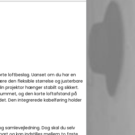
orte loftbeslag. Uanset om du har en
ære den fleksible størrelse og justerbare
din projektor hænger stabilt og sikkert.
 rummet, og den korte loftafstand på
det. Den integrerede kabelføring holder
og samlevejledning. Dog skal du selv
rbart og kan indstilles mellem to faste