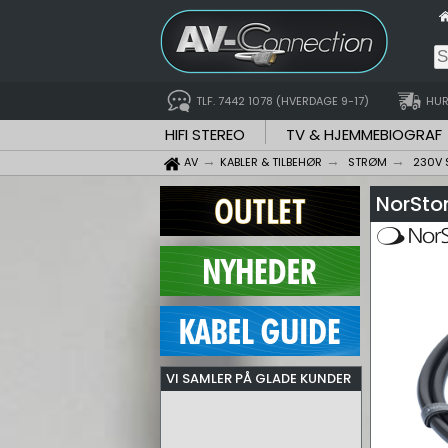
TLF. 7442 1078 (HVERDAGE 9-17)
HUR
HIFI STEREO
TV & HJEMMEBIOGRAF
AV
KABLER & TILBEHØR
STRØM
230V 
NorSto
VI SAMLER PÅ GLADE KUNDER