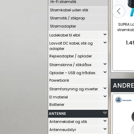
Hi-Fi strømstik
Strømkabel uden stik
Strømstik / stikprop
SUPRA Lo
Strømadapter
strømkab
Ladekabel til elbil
(Type
1.4
Lavvolt DC kabel, stik og
adapter
Rejseadapter / oplader
Strømskinne / stikdåse
Oplader – USB og trådløs
Powerbank
ANDRE
Strømforsyning og inverter
El materiel
Batterier
ANTENNE
Antennekabel og stik
Antenneudstyr