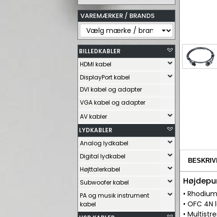
VAREMÆRKER / BRANDS
BILLEDKABLER
HDMI kabel
DisplayPort kabel
DVI kabel og adapter
VGA kabel og adapter
AV kabler
LYDKABLER
Analog lydkabel
Digital lydkabel
BESKRIV
Højttalerkabel
Højdepu
Subwoofer kabel
• Rhodium
PA og musik instrument
• OFC 4N 
kabel
• Multist