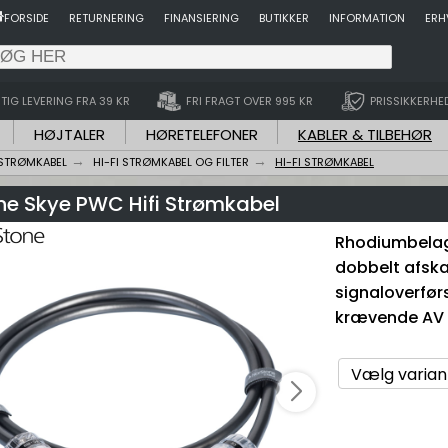
FORSIDE
RETURNERING
FINANSIERING
BUTIKKER
INFORMATION
ERH
TIG LEVERING FRA 39 KR
FRI FRAGT OVER 995 KR
PRISSIKKERHE
HØJTALER
HØRETELEFONER
KABLER & TILBEHØR
STRØMKABEL
HI-FI STRØMKABEL OG FILTER
HI-FI STRØMKABEL
ne Skye PWC Hifi Strømkabel
Rhodiumbelag
dobbelt afskæ
signaloverførs
krævende AV i