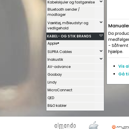
Kabelskjuler og fastgørelse
Bluetooth sender /
modtager
Værktøj, måleudstyr og
Manualer
vedligehold
Da produce
KABEL- OG STIK BRANDS
medfølger 
Apple®
- Såfremt 
hjælpe.
SUPRA Cables
Inakustik
Vis 
AV-advance
Gå t
Goobay
Lindy
MicroConnect
QED
B&O kabler