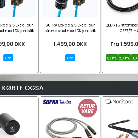
Rad 2.5 Excalibur
SUPRA LoRad 2.5 Excalibur
QED XT5 strømka
el med DK jordstik
strømkabel med DK jordstik
CEE7/7 – 
-K – C15, 10A)
(Type-K – C19, 10A)
99,00
DKK
1.499,00
DKK
Fra
1.599,
X m.
X m.
1,0 m.
2,0 m.
3,0
 KØBTE OGSÅ