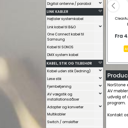
Digital antenne / parabol
LINK KABLER
ClearAu
Højtaler systemkabel
Link kabel til B&O
One Connect kabel til
Fra
4
Samsung
Kabel til SONOS
Al
DMX system kabel
KABEL, STIK OG TILBEHØR
Kabel uden stik (ledning)
Produc
Løse stik
NorStone e
Fjernbetjening
AV møblerne
AV vægstik og
udvalg af 
installationsdåser
program.
Adapter og konverter
Multikabler
Kontakt os
Switch / omskifter