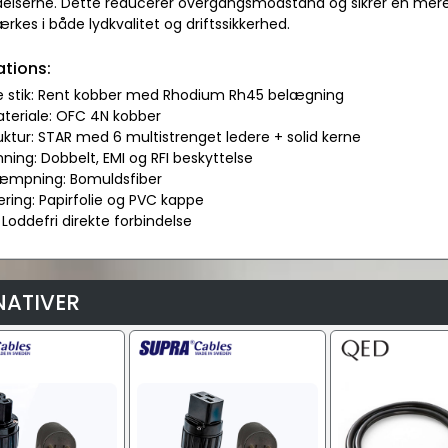
ndelserne. Dette reducerer overgangsmodstand og sikrer en mere 
rkes i både lydkvalitet og driftssikkerhed.
ations:
le stik: Rent kobber med Rhodium Rh45 belægning
ateriale: OFC 4N kobber
uktur: STAR med 6 multistrenget ledere + solid kerne
ning: Dobbelt, EMI og RFI beskyttelse
dæmpning: Bomuldsfiber
lering: Papirfolie og PVC kappe
 Loddefri direkte forbindelse
NATIVER