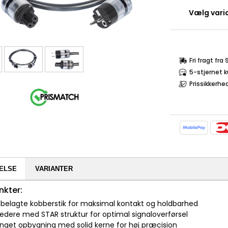
Vælg varia
Fri fragt fra
5-stjernet 
Prissikkerhe
ELSE
VARIANTER
nkter:
belagte kobberstik for maksimal kontakt og holdbarhed
ledere med STAR struktur for optimal signaloverførsel
renget opbygning med solid kerne for høj præcision