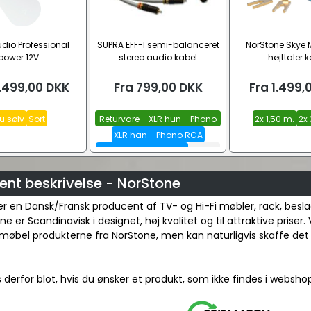
dio Professional
SUPRA EFF-I semi-balanceret
NorStone Skye 
power 12V
stereo audio kabel
højttaler 
.499,00
DKK
Fra
799,00
DKK
Fra
1.499,
u sølv
Sort
Returvare - XLR hun - Phono
2x 1,50 m.
2x 
RCA
XLR han - Phono RCA
XLR hun - Phono RCA
Se alle
ent beskrivelse - NorStone
r en Dansk/Fransk producent af TV- og Hi-Fi møbler, rack, besla
 er Scandinavisk i designet, høj kvalitet og til attraktive priser. V
møbel produkterne fra NorStone, men kan naturligvis skaffe det
 derfor blot, hvis du ønsker et produkt, som ikke findes i websho