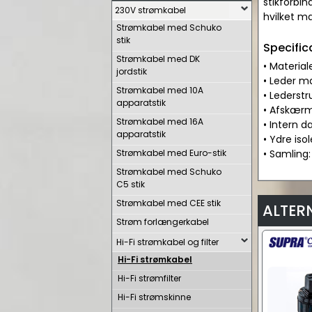
stikforbi
230V strømkabel
hvilket mæ
Strømkabel med Schuko
stik
Specific
Strømkabel med DK
• Materia
jordstik
• Leder m
Strømkabel med 10A
• Lederstr
apparatstik
• Afskærm
Strømkabel med 16A
• Intern 
apparatstik
• Ydre iso
Strømkabel med Euro-stik
• Samling:
Strømkabel med Schuko
C5 stik
Strømkabel med CEE stik
ALTER
Strøm forlængerkabel
Hi-Fi strømkabel og filter
Hi-Fi strømkabel
Hi-Fi strømfilter
Hi-Fi strømskinne