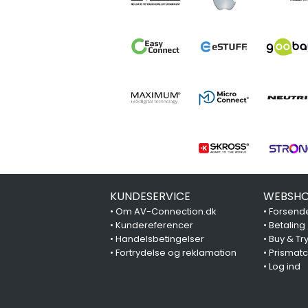
KUNDESERVICE
WEBSHO
•
Om AV-Connection.dk
•
Forsende
•
Kundereferencer
•
Betaling
•
Handelsbetingelser
•
Buy & Tr
•
Fortrydelse og reklamation
•
Prismat
•
Log ind