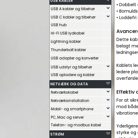
USB KABLER
• Dobbelt
USB A kabler og tilbehør
• Bomuldsf
USB C kabler og tilbehør
• Loddefri
USB hub
Avancere
Hi-Fi USB lydkabel
Dette kabe
Lightning kabler
belagt me
Thunderbolt kabler
ledningsev
USB adapter og konverter
Kablets le
USB udstyr og tilbehør
ledere pla
USB opladere og kabler
overførsl
NETVÆRK OG DATA
Effektiv
Netværkskabel
For at si
Netværksinstallation
mod både 
Mobil- og smartphone
vibratione
PC, Mac og server
Telefon- og modbus kabel
Yderliger
styrke og 
STRØM