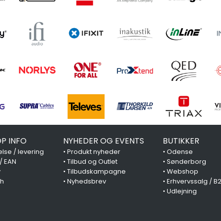
P INFO
NYHEDER OG EVENTS
BUTIKKER
lse / levering
•
Produkt nyheder
•
Odense
 / EAN
•
Tilbud og Outlet
•
Sønderborg
y
•
Tilbudskampagne
•
Webshop
ch
•
Nyhedsbrev
•
Erhvervssalg / B
•
Udlejning