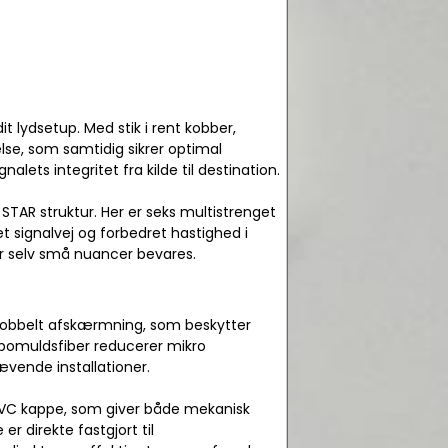
it lydsetup. Med stik i rent kobber,
se, som samtidig sikrer optimal
ets integritet fra kilde til destination.
 STAR struktur. Her er seks multistrenget
et signalvej og forbedret hastighed i
or selv små nuancer bevares.
d dobbelt afskærmning, som beskytter
bomuldsfiber reducerer mikro
rævende installationer.
g PVC kappe, som giver både mekanisk
er direkte fastgjort til