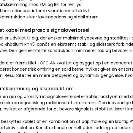
 afskærmning mod EMI og RFI for ren lyd
iber reducerer interne vibrationer effektivt
 konstruktion sikrer lav impedans og stabil strøm
t kabel med præcis signaloverførsel:
l er udviklet til dig, der ønsker maksimal ydeevne og stabilitet i d
d Rhodium Rh45, opnås en ekstremt stabil og slidstærk forbindel
ne. Den gennemførte konstruktion minimerer tab og bevarer signal
dere er fremstillet i OFC 4N kvalitet og bygget op i en avanceret
ceret koncentrisk omkring en solid kerne, hvilket giver en ensart
en. Resultatet er en mere detaljeret og dynamisk gengivelse, hv
 afskærmning og støjreduktion:
kre en ren og uforstyrret signaloverførsel er kablet udstyret me
elektromagnetisk og radiobaseret interferens. Den indvendige 
r, hvilket er afgørende for at bevare signalets stabilitet, især i k
e beskyttes kablet af en kombination af papirfolie og en krafti
effektiv isolation. Konstruktionen er helt uden lodning, da lederne 