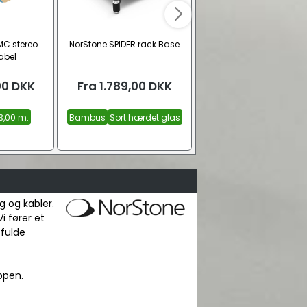
MC stereo
NorStone SPIDER rack Base
NorStone Vintage
kabel
højttalerstandere
00
DKK
Fra
1.789,00
DKK
1.495,00
DKK
3,00 m.
Bambus
Sort hærdet glas
Sort
g og kabler.
i fører et
 fulde
ppen.