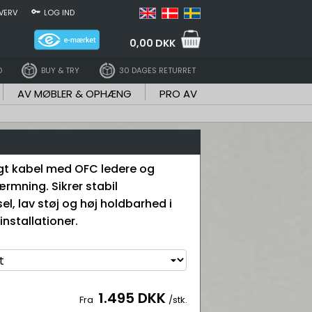
VERV
LOG IND
0,00 DKK
D
BUY & TRY
30 DAGES RETURRET
AV MØBLER & OPHÆNG
PRO AV
t kabel med OFC ledere og
rmning. Sikrer stabil
el, lav støj og høj holdbarhed i
nstallationer.
1.495 DKK
Fra
/stk.