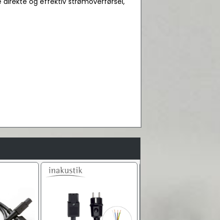
direkte og effektiv strømoverførsel,