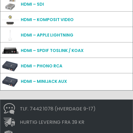
HDMI – SDI
HDMI – KOMPOSIT VIDEO
HDMI – APPLE LIGHTNING
HDMI – SPDIF TOSLINK / KOAX
HDMI – PHONO RCA
HDMI – MINIJACK AUX
TLF. 7442 1078 (HVERDAGE 9-17)
HURTIG LEVERING FRA 39 KR