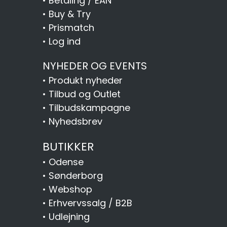
•
Betaling / EAN
•
Buy & Try
•
Prismatch
•
Log ind
NYHEDER OG EVENTS
•
Produkt nyheder
•
Tilbud og Outlet
•
Tilbudskampagne
•
Nyhedsbrev
BUTIKKER
•
Odense
•
Sønderborg
•
Webshop
•
Erhvervssalg / B2B
•
Udlejning