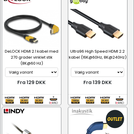
DeLOCK HDMI 2.1 kabel med
Ultra96 High Speed HDMI 2.2
270 grader vinklet stik
kabel (16K@60Hz, 8K@240Hz)
(8K@60 Hz)
Fra 129 DKK
Fra 139 DKK