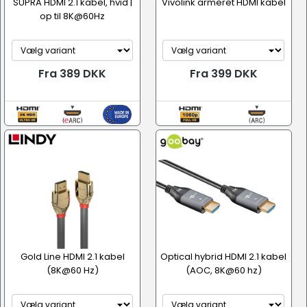
SUPRA HDMI 2.1 kabel, hvid |
Vivolink armeret HDMI kabel
op til 8K@60Hz
Fra 389 DKK
Fra 399 DKK
Gold Line HDMI 2.1 kabel
Optical hybrid HDMI 2.1 kabel
(8K@60 Hz)
(AOC, 8K@60 hz)