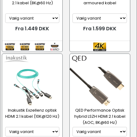
2.1 kabel (8K@60 Hz)
armoured kabel
Fra 1.449 DKK
Fra 1.599 DKK
Inakustik Exzellenz optisk
QED Performance Optisk
HDMI 2.1 kabel (10K@120 Hz)
hybrid LSZH HDMI 2.1 kabel
(AOC, 8K@60 Hz)