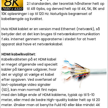
2.1 standarden, der teoretisk håndterer helt op
til 48 Gpbs, og derved helt op til 4K, 5K, 8K and
10K opløsninger i op til 120 Hz. Naturligvis begrænset af
kabellængde og kvalitet.
Hvis HDMI kablet er en version med Ethernet (netværk), så
betyder det at det kan bruges til netværkskommunikation
f.eks. internet gennem apparaterne i stedet for at hvert
apparat skal have et netværkskabel.
HDMI kabelkvalitet:
Kabelkvaliteten på et HDMI kabel
er meget afgørende ved specielt
kabler på længere udgaver, hvor
det er vigtigt at vælge et kabel
efter opgaven. Ved overførsel af
lavt-opløselige video signaler
(SD), kan man normalt fint nøjes
med den billige ende af HDMI kablerne, typisk op til 5-10
meter, eller med de bedre High-quality kabler helt op til 20
meter. Ønsker man at benytte Fuld HD eller ikke mindst 4K