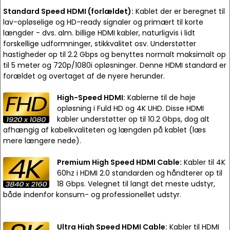
Standard Speed HDMI (forlældet):
Kablet der er beregnet til
lav-opløselige og HD-ready signaler og primært til korte
længder - dvs. alm. billige HDMI kabler, naturligvis i lidt
forskellige udformninger, stikkvalitet osv. Understøtter
hastigheder op til 2.2 Gbps og benyttes normalt maksimalt op
til 5 meter og 720p/1080i opløsninger. Denne HDMI standard er
forældet og overtaget af de nyere herunder.
High-Speed HDMI:
Kablerne til de høje
opløsning i Fuld HD og 4K UHD. Disse HDMI
kabler understøtter op til 10.2 Gbps, dog alt
afhængig af kabelkvaliteten og længden på kablet (læs
mere længere nede).
Premium High Speed HDMI Cable:
Kabler til 4K
60hz i HDMI 2.0 standarden og håndterer op til
18 Gbps. Velegnet til langt det meste udstyr,
både indenfor konsum- og professionellet udstyr.
Ultra High Speed HDMI Cable:
Kabler til HDMI