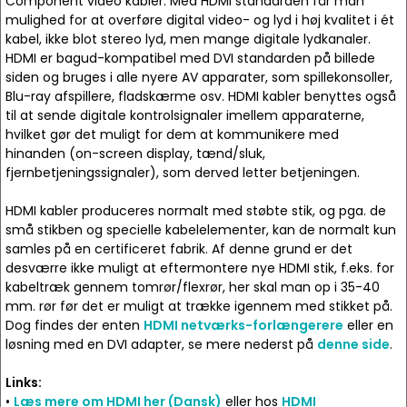
Component video kabler. Med HDMI standarden får man
mulighed for at overføre digital video- og lyd i høj kvalitet i ét
kabel, ikke blot stereo lyd, men mange digitale lydkanaler.
HDMI er bagud-kompatibel med DVI standarden på billede
siden og bruges i alle nyere AV apparater, som spillekonsoller,
Blu-ray afspillere, fladskærme osv. HDMI kabler benyttes også
til at sende digitale kontrolsignaler imellem apparaterne,
hvilket gør det muligt for dem at kommunikere med
hinanden (on-screen display, tænd/sluk,
fjernbetjeningssignaler), som derved letter betjeningen.
HDMI kabler produceres normalt med støbte stik, og pga. de
små stikben og specielle kabelelementer, kan de normalt kun
samles på en certificeret fabrik. Af denne grund er det
desværre ikke muligt at eftermontere nye HDMI stik, f.eks. for
kabeltræk gennem tomrør/flexrør, her skal man op i 35-40
mm. rør før det er muligt at trække igennem med stikket på.
Dog findes der enten
HDMI netværks-forlængerere
eller en
løsning med en DVI adapter, se mere nederst på
denne side
.
Links:
•
Læs mere om HDMI her (Dansk)
eller hos
HDMI