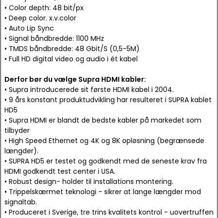
• Color depth: 48 bit/px
• Deep color. x.v.color
• Auto Lip Sync
• Signal båndbredde: 1100 MHz
• TMDS båndbredde: 48 Gbit/S (0,5-5M)
• Full HD digital video og audio i ét kabel
Derfor bør du vælge Supra HDMI kabler:
• Supra introducerede sit første HDMI kabel i 2004.
• 9 års konstant produktudvikling har resulteret i SUPRA kablet
HD5
• Supra HDMI er blandt de bedste kabler på markedet som
tilbyder
• High Speed Ethernet og 4K og 8K opløsning (begrænsede
længder).
• SUPRA HD5 er testet og godkendt med de seneste krav fra
HDMI godkendt test center i USA.
• Robust design- holder til installations montering.
• Trippelskærmet teknologi - sikrer at lange længder mod
signaltab.
• Produceret i Sverige, tre trins kvalitets kontrol - uovertruffen