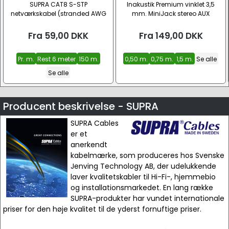
SUPRA CAT8 S-STP
Inakustik Premium vinklet 3,5
netværkskabel (stranded AWG
mm. MiniJack stereo AUX
26/7, CU, LSZH)
lydkabel
Fra
59,00
DKK
Fra
149,00
DKK
Pr. m.
Rest 6 meter
150 m.
0,50 m.
0,75 m.
1,5 m.
Se alle
Se alle
Producent beskrivelse - SUPRA
SUPRA Cables
er et
anerkendt
kabelmærke, som produceres hos Svenske
Jenving Technology AB, der udelukkende
laver kvalitetskabler til Hi-Fi-, hjemmebio
og installationsmarkedet. En lang række
SUPRA-produkter har vundet internationale
priser for den høje kvalitet til de yderst fornuftige priser.