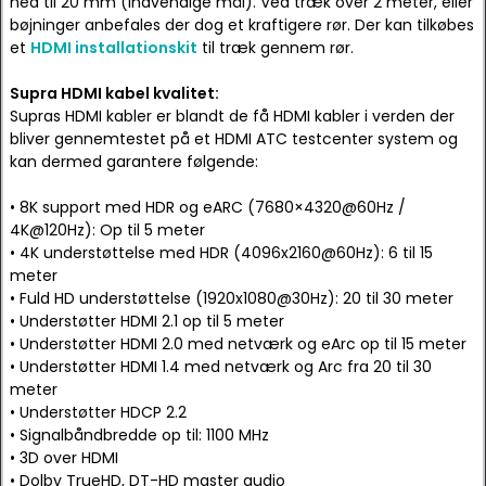
ned til 20 mm (indvendige mål). Ved træk over 2 meter, eller
bøjninger anbefales der dog et kraftigere rør. Der kan tilkøbes
et
HDMI installationskit
til træk gennem rør.
Supra HDMI kabel kvalitet:
Supras HDMI kabler er blandt de få HDMI kabler i verden der
bliver gennemtestet på et HDMI ATC testcenter system og
kan dermed garantere følgende:
• 8K support med HDR og eARC (7680×4320@60Hz /
4K@120Hz): Op til 5 meter
• 4K understøttelse med HDR (4096x2160@60Hz): 6 til 15
meter
• Fuld HD understøttelse (1920x1080@30Hz): 20 til 30 meter
• Understøtter HDMI 2.1 op til 5 meter
• Understøtter HDMI 2.0 med netværk og eArc op til 15 meter
• Understøtter HDMI 1.4 med netværk og Arc fra 20 til 30
meter
• Understøtter HDCP 2.2
• Signalbåndbredde op til: 1100 MHz
• 3D over HDMI
• Dolby TrueHD, DT-HD master audio