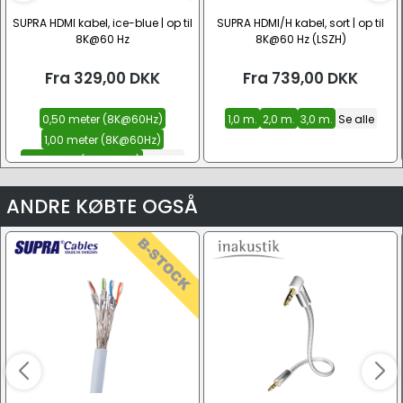
SUPRA HDMI kabel, ice-blue | op til
SUPRA HDMI/H kabel, sort | op til
8K@60 Hz
8K@60 Hz (LSZH)
Fra
329,00
DKK
Fra
739,00
DKK
0,50 meter (8K@60Hz)
1,0 m.
2,0 m.
3,0 m.
Se alle
1,00 meter (8K@60Hz)
1,50 meter (8K@60Hz)
Se alle
ANDRE KØBTE OGSÅ