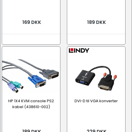
169 DKK
189 DKK
HP 1X4 KVM console PS2
DVI-D til VGA konverter
kabel (438610-002)
189 DKK
229 DKK