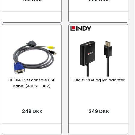
HP 1X4 KVM console USB
HDMI til VGA og lyd adapter
kabel (438611-002)
249 DKK
249 DKK