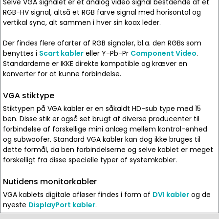
Selve VGA signalet er et analog video signal bestående af et
RGB-HV signal, altså et RGB farve signal med horisontal og
vertikal sync, alt sammen i hver sin koax leder.
Der findes flere afarter af RGB signaler, bl.a. den RGBs som
benyttes i
Scart kabler
eller Y-Pb-Pr
Component Video
.
Standarderne er IKKE direkte kompatible og kræver en
konverter for at kunne forbindelse.
VGA stiktype
Stiktypen på VGA kabler er en såkaldt HD-sub type med 15
ben. Disse stik er også set brugt af diverse producenter til
forbindelse af forskellige mini anlæg mellem kontrol-enhed
og subwoofer. Standard VGA kabler kan dog ikke bruges til
dette formål, da ben forbindelserne og selve kablet er meget
forskelligt fra disse specielle typer af systemkabler.
Nutidens monitorkabler
VGA kablets digitale afløser findes i form af
DVI kabler
og de
nyeste
DisplayPort kabler
.