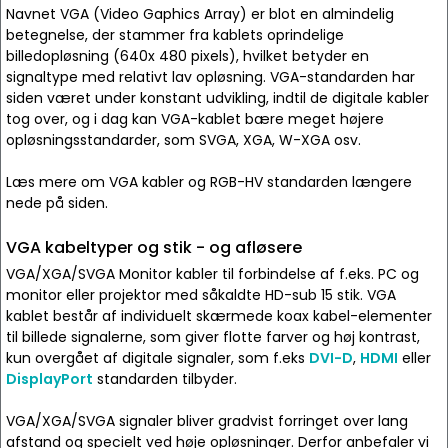
Navnet VGA (Video Gaphics Array) er blot en almindelig
betegnelse, der stammer fra kablets oprindelige
billedopløsning (640x 480 pixels), hvilket betyder en
signaltype med relativt lav opløsning. VGA-standarden har
siden været under konstant udvikling, indtil de digitale kabler
tog over, og i dag kan VGA-kablet bære meget højere
opløsningsstandarder, som SVGA, XGA, W-XGA osv.
Læs mere om VGA kabler og RGB-HV standarden længere
nede på siden.
VGA kabeltyper og stik - og afløsere
VGA/XGA/SVGA Monitor kabler til forbindelse af f.eks. PC og
monitor eller projektor med såkaldte HD-sub 15 stik. VGA
kablet består af individuelt skærmede koax kabel-elementer
til billede signalerne, som giver flotte farver og høj kontrast,
kun overgået af digitale signaler, som f.eks
DVI-D
,
HDMI
eller
DisplayPort
standarden tilbyder.
VGA/XGA/SVGA signaler bliver gradvist forringet over lang
afstand og specielt ved høje opløsninger. Derfor anbefaler vi