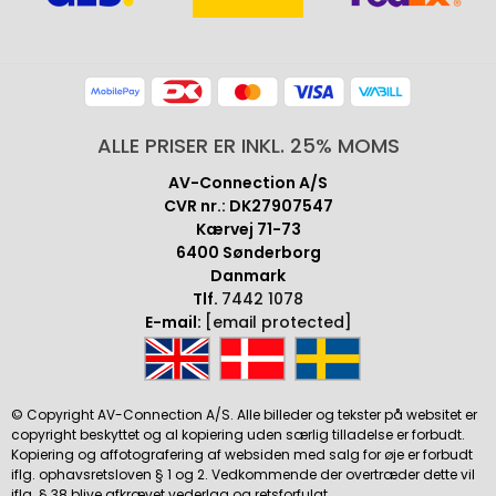
ALLE PRISER ER INKL. 25% MOMS
AV-Connection A/S
CVR nr.: DK27907547
Kærvej 71-73
6400 Sønderborg
Danmark
Tlf.
7442 1078
E-mail:
[email protected]
© Copyright AV-Connection A/S. Alle billeder og tekster på websitet er
copyright beskyttet og al kopiering uden særlig tilladelse er forbudt.
Kopiering og affotografering af websiden med salg for øje er forbudt
iflg. ophavsretsloven § 1 og 2. Vedkommende der overtræder dette vil
iflg. § 38 blive afkrævet vederlag og retsforfulgt.