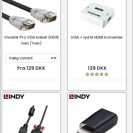
Vivolink Pro VGA kabel (HD15
VGA + lyd til HDMI konverter
han / han)
Fra 129 DKK
129 DKK