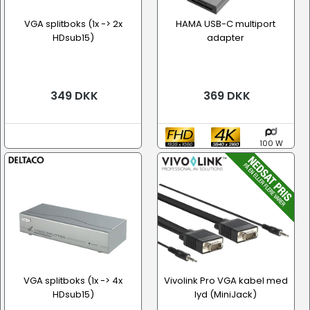
VGA splitboks (1x -> 2x
HAMA USB-C multiport
HDsub15)
adapter
349 DKK
369 DKK
100 W
VGA splitboks (1x -> 4x
Vivolink Pro VGA kabel med
HDsub15)
lyd (MiniJack)