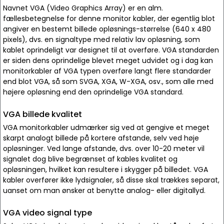
Navnet VGA (Video Graphics Array) er en alm.
fællesbetegnelse for denne monitor kabler, der egentlig blot
angiver en bestemt billede opløsnings-størrelse (640 x 480
pixels), dvs. en signaltype med relativ lav opløsning, som
kablet oprindeligt var designet til at overføre. VGA standarden
er siden dens oprindelige blevet meget udvidet og i dag kan
monitorkabler af VGA typen overføre langt flere standarder
end blot VGA, så som SVGA, XGA, W-XGA, osv., som alle med
højere opløsning end den oprindelige VGA standard.
VGA billede kvalitet
VGA monitorkabler udmærker sig ved at gengive et meget
skarpt analogt billede på kortere afstande, selv ved høje
opløsninger. Ved lange afstande, dvs. over 10-20 meter vil
signalet dog blive begrænset af kables kvalitet og
opløsningen, hvilket kan resultere i skygger på billedet. VGA
kabler overfører ikke lydsignaler, så disse skal trækkes separat,
uanset om man ønsker at benytte analog- eller digitallyd.
VGA video signal type