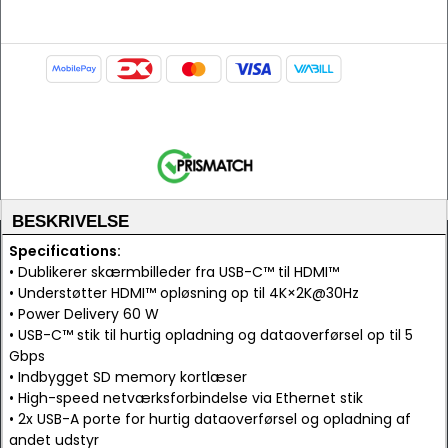
BESKRIVELSE
Specifications:
• Dublikerer skærmbilleder fra USB-C™ til HDMI™
• Understøtter HDMI™ opløsning op til 4K×2K@30Hz
• Power Delivery 60 W
• USB-C™ stik til hurtig opladning og dataoverførsel op til 5
Gbps
• Indbygget SD memory kortlæser
• High-speed netværksforbindelse via Ethernet stik
• 2x USB-A porte for hurtig dataoverførsel og opladning af
andet udstyr