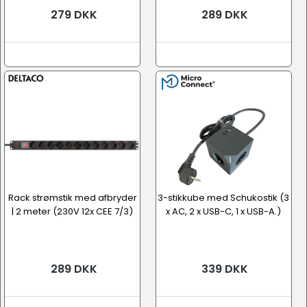
279 DKK
289 DKK
Rack strømstik med afbryder
3-stikkube med Schukostik (3
| 2 meter (230V 12x CEE 7/3)
x AC, 2 x USB-C, 1 x USB-A.)
289 DKK
339 DKK