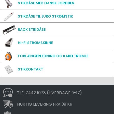
STIKDÅSE MED DANSK JORDBEN
STIKDÅSE TIL EURO STRØMSTIK
RACK STIKDÅSE
HI-FI STRØMSKINNE
FORLÆNGERLEDNING OG KABELTROMLE
STIKKONTAKT
TLF. 7442 1078 (HVERDAGE 9-17)
HURTIG LEVERING FRA 39 KR