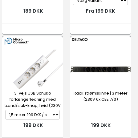
189 DKK
Fra 199 DKK
3-vejs USB Schuko
Rack strømskinne | 3 meter
forlængerledning med
(230V 6x CEE 7/3)
tænd/sluk-knap, hvid (230V
3x CEE 7/...
199 DKK
199 DKK