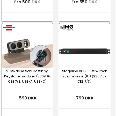
Fra 500 DKK
Fra 550 DKK
9-stikdåse Schukostik og
Stageline RCS-85/SW rack
Keystone moduler (230V 9x
strømskinne (1U) (230V 8x
CEE 7/3, USB-A, USB-C)
CEE 7/3)
599 DKK
799 DKK