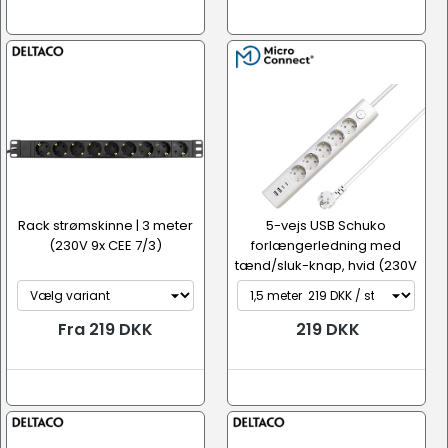
Rack strømskinne | 3 meter
5-vejs USB Schuko
(230V 9x CEE 7/3)
forlængerledning med
tænd/sluk-knap, hvid (230V
5x CEE 7/...
Fra 219 DKK
219 DKK