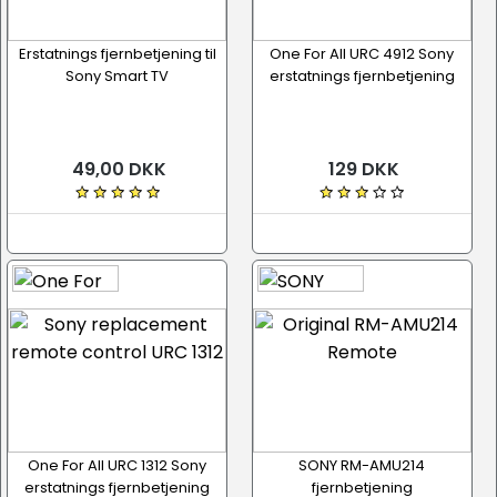
Erstatnings fjernbetjening til
One For All URC 4912 Sony
Sony Smart TV
erstatnings fjernbetjening
49,00 DKK
129 DKK
One For All URC 1312 Sony
SONY RM-AMU214
erstatnings fjernbetjening
fjernbetjening