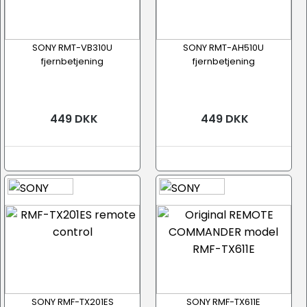
SONY RMT-VB310U
SONY RMT-AH510U
fjernbetjening
fjernbetjening
449 DKK
449 DKK
SONY RMF-TX201ES
SONY RMF-TX611E