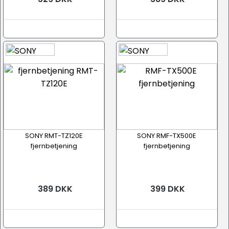
SONY RMT-TZ120E
SONY RMF-TX500E
fjernbetjening
fjernbetjening
389 DKK
399 DKK