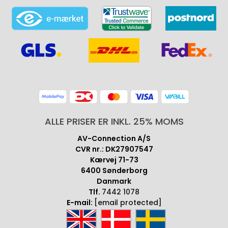
ALLE PRISER ER INKL. 25% MOMS
AV-Connection A/S
CVR nr.: DK27907547
Kærvej 71-73
6400 Sønderborg
Danmark
Tlf.
7442 1078
E-mail:
[email protected]