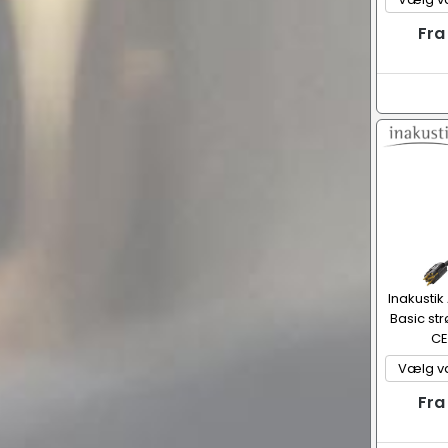
Fra
Inakustik
Basic st
CE
Fra