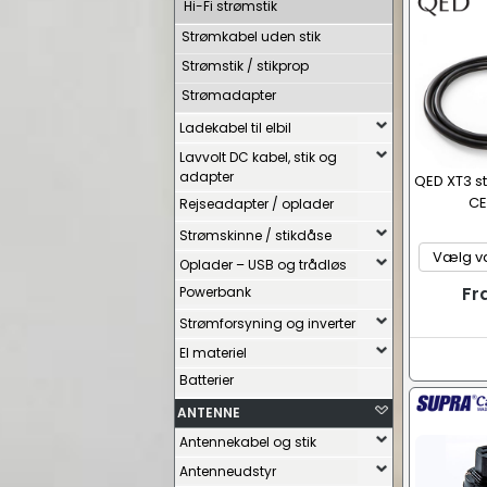
Hi-Fi strømstik
Strømkabel uden stik
Strømstik / stikprop
Strømadapter
Ladekabel til elbil
Lavvolt DC kabel, stik og
adapter
QED XT3 s
CE
Rejseadapter / oplader
Strømskinne / stikdåse
Oplader – USB og trådløs
Fr
Powerbank
Strømforsyning og inverter
El materiel
Batterier
ANTENNE
Antennekabel og stik
Antenneudstyr