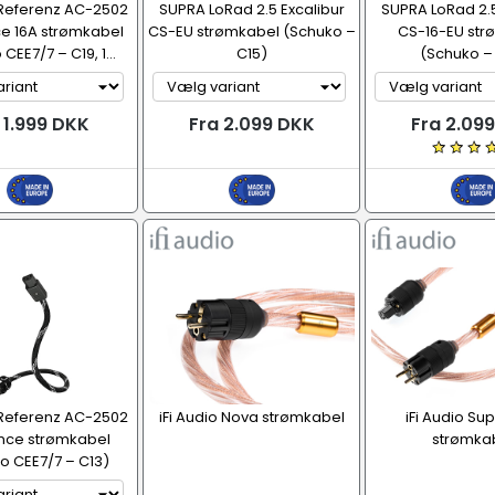
 Referenz AC-2502
SUPRA LoRad 2.5 Excalibur
SUPRA LoRad 2.5
e 16A strømkabel
CS-EU strømkabel (Schuko –
CS-16-EU str
CEE7/7 – C19, 1...
C15)
(Schuko –
 1.999 DKK
Fra 2.099 DKK
Fra 2.09
 Referenz AC-2502
iFi Audio Nova strømkabel
iFi Audio S
nce strømkabel
strømka
o CEE7/7 – C13)