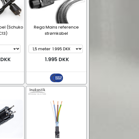
bel (Schuko
Rega Mains reference
C13)
strømkabel
9 DKK
1.995 DKK