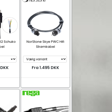
502 Schuko
NorStone Skye PWC Hifi
bel
Strømkabel
9 DKK
Fra 1.495 DKK