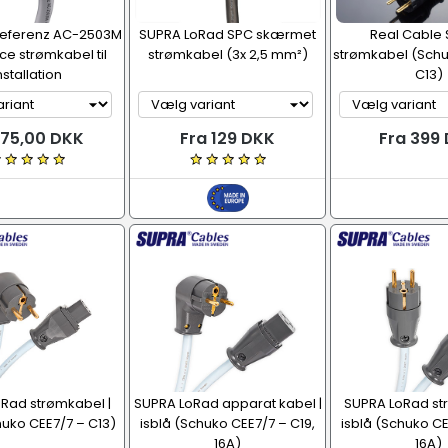
 Referenz AC-2503M
SUPRA LoRad SPC skærmet
Real Cable 
e strømkabel til
strømkabel (3x 2,5 mm²)
strømkabel (Schu
nstallation
C13)
 75,00 DKK
Fra 129 DKK
Fra 399
Rad strømkabel |
SUPRA LoRad apparat kabel |
SUPRA LoRad st
huko CEE7/7 – C13)
isblå (Schuko CEE7/7 – C19,
isblå (Schuko CE
16A)
16A)