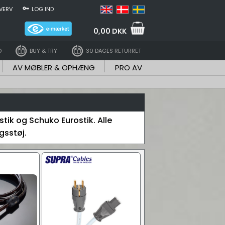
VERV
LOG IND
0,00 DKK
D
BUY & TRY
30 DAGES RETURRET
AV MØBLER & OPHÆNG
PRO AV
tik og Schuko Eurostik. Alle
gsstøj.