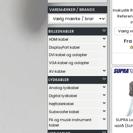
VAREMÆRKER / BRANDS
Inakustik
Referenc
i
BILLEDKABLER
HDMI kabel
Fra
DisplayPort kabel
DVI kabel og adapter
VGA kabel og adapter
AV kabler
LYDKABLER
Analog lydkabel
Digital lydkabel
Højttalerkabel
Subwoofer kabel
SUPRA Lo
PA og musik instrument
kabel
isblå (Sc