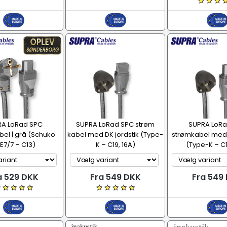
A LoRad SPC
SUPRA LoRad SPC strøm
SUPRA LoRa
el | grå (Schuko
kabel med DK jordstik (Type-
strømkabel med 
E7/7 – C13)
K – C19, 16A)
(Type-K – C1
a 529 DKK
Fra 549 DKK
Fra 549