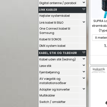
Digital antenne / parabol
LINK KABLER
Højtaler systemkabel
SUPRA Lo
Link kabel til B&O
strømkabe
One Connect kabel til
(Type
Samsung
Kabel til SONOS
1
DMX system kabel
KABEL, STIK OG TILBEHØR
Kabel uden stik (ledning)
Løse stik
Fjernbetjening
AV vægstik og
installationsdåser
Adapter og konverter
Multikabler
Switch / omskifter