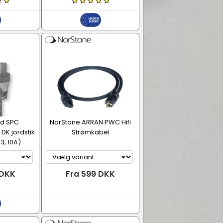
d SPC
NorStone ARRAN PWC Hifi
DK jordstik
Strømkabel
3, 10A)
 DKK
Fra 599 DKK