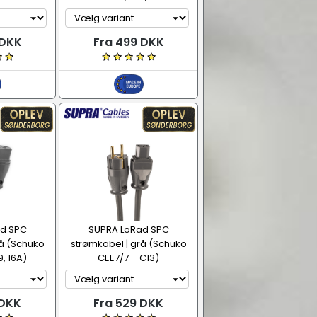
 DKK
Fra 499 DKK
d SPC
SUPRA LoRad SPC
rå (Schuko
strømkabel | grå (Schuko
, 16A)
CEE7/7 – C13)
 DKK
Fra 529 DKK