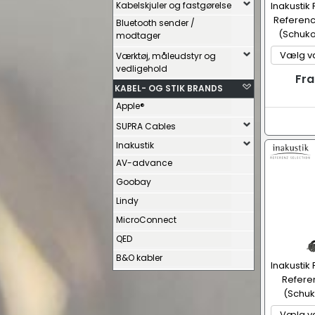
Kabelskjuler og fastgørelse
Inakustik
Referenc
Bluetooth sender /
(Schuko 
modtager
Værktøj, måleudstyr og
vedligehold
Fra
KABEL- OG STIK BRANDS
Apple®
SUPRA Cables
Inakustik
AV-advance
Goobay
Lindy
MicroConnect
QED
B&O kabler
Inakustik
Refere
(Schuk