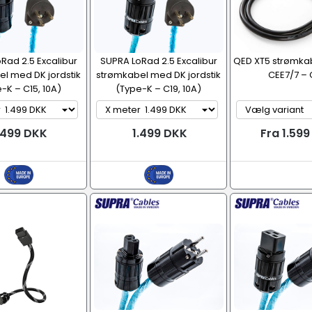
Rad 2.5 Excalibur
SUPRA LoRad 2.5 Excalibur
QED XT5 strømka
l med DK jordstik
strømkabel med DK jordstik
CEE7/7 – 
-K – C15, 10A)
(Type-K – C19, 10A)
.499 DKK
1.499 DKK
Fra 1.59