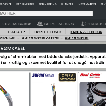
FORSIDE
RETURNERING
FINANSIERING
BUTIKKER
INFORMATION
ERH
TIG LEVERING FRA 39 KR
FRI FRAGT OVER 995 KR
PRISSIKKERHE
HØJTALER
HØRETELEFONER
KABLER & TILBEHØR
STRØMKABEL
HI-FI STRØMKABEL OG FILTER
HI-FI STRØMKABEL
STRØMKABEL
valg af strømkabler med både danske jordstik, Apparats
 en kraftig og skærmet kvalitet for at undgå indstrålin