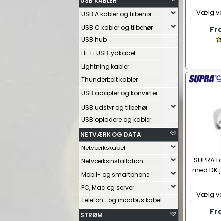
USB KABLER
USB A kabler og tilbehør
USB C kabler og tilbehør
Fr
USB hub
Hi-Fi USB lydkabel
Lightning kabler
Thunderbolt kabler
USB adapter og konverter
USB udstyr og tilbehør
USB opladere og kabler
NETVÆRK OG DATA
Netværkskabel
SUPRA L
Netværksinstallation
med DK j
Mobil- og smartphone
PC, Mac og server
Telefon- og modbus kabel
Fr
STRØM