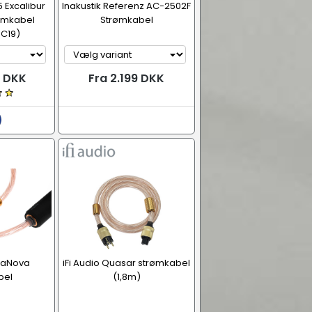
 Excalibur
Inakustik Referenz AC-2502F
ømkabel
Strømkabel
 C19)
9 DKK
Fra 2.199 DKK
upaNova
iFi Audio Quasar strømkabel
bel
(1,8m)