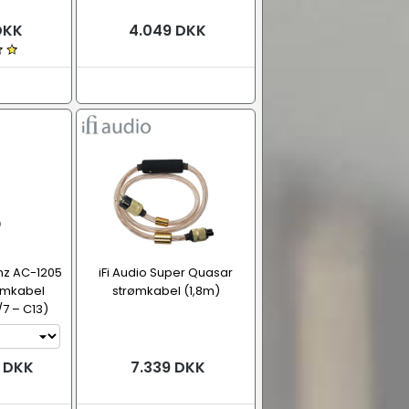
DKK
4.049 DKK
enz AC-1205
iFi Audio Super Quasar
rømkabel
strømkabel (1,8m)
7 – C13)
5 DKK
7.339 DKK