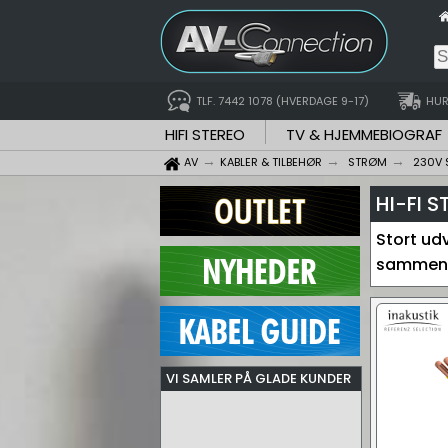
TLF. 7442 1078 (HVERDAGE 9-17)
HUR
HIFI STEREO
TV & HJEMMEBIOGRAF
AV
KABLER & TILBEHØR
STRØM
230V 
HI-FI 
Stort ud
sammen i
VI SAMLER PÅ GLADE KUNDER