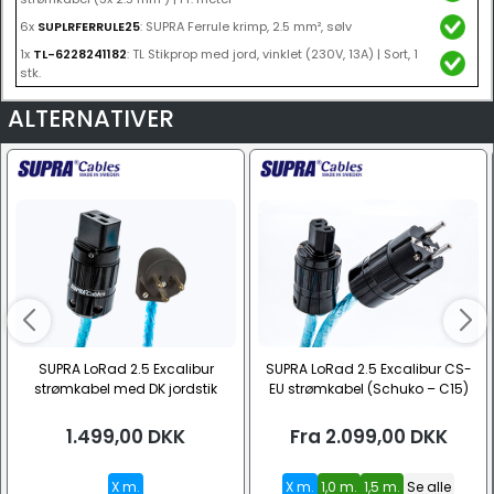
6x
SUPLRFERRULE25
: SUPRA Ferrule krimp, 2.5 mm², sølv
1x
TL-6228241182
: TL Stikprop med jord, vinklet (230V, 13A) | Sort, 1
stk.
ALTERNATIVER
SUPRA LoRad 2.5 Excalibur
SUPRA LoRad 2.5 Excalibur CS-
strømkabel med DK jordstik
EU strømkabel (Schuko – C15)
(Type-K – C19, 10A)
1.499,00
DKK
Fra
2.099,00
DKK
X m.
X m.
1,0 m.
1,5 m.
Se alle