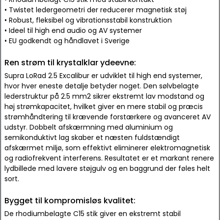
• Twistet ledergeometri der reducerer magnetisk støj
• Robust, fleksibel og vibrationsstabil konstruktion
• Ideel til high end audio og AV systemer
• EU godkendt og håndlavet i Sverige
Ren strøm til krystalklar ydeevne:
Supra LoRad 2.5 Excalibur er udviklet til high end systemer,
hvor hver eneste detalje betyder noget. Den sølvbelagte
lederstruktur på 2.5 mm2 sikrer ekstremt lav modstand og
høj strømkapacitet, hvilket giver en mere stabil og præcis
strømhåndtering til krævende forstærkere og avanceret AV
udstyr. Dobbelt afskærmning med aluminium og
semikonduktivt lag skaber et næsten fuldstændigt
afskærmet miljø, som effektivt eliminerer elektromagnetisk
og radiofrekvent interferens. Resultatet er et markant renere
lydbillede med lavere støjgulv og en baggrund der føles helt
sort.
Bygget til kompromisløs kvalitet:
De rhodiumbelagte C15 stik giver en ekstremt stabil