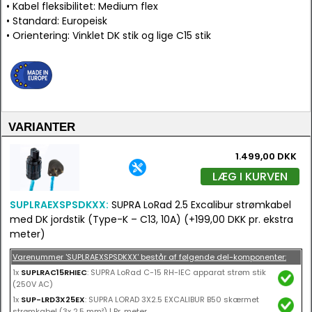
• Kabel fleksibilitet: Medium flex
• Standard: Europeisk
• Orientering: Vinklet DK stik og lige C15 stik
VARIANTER
1.499,00 DKK
LÆG I KURVEN
SUPLRAEXSPSDKXX:
SUPRA LoRad 2.5 Excalibur strømkabel
med DK jordstik (Type-K – C13, 10A) (+199,00 DKK pr. ekstra
meter)
Varenummer 'SUPLRAEXSPSDKXX' består af følgende del-komponenter:
1x
SUPLRAC15RHIEC
: SUPRA LoRad C-15 RH-IEC apparat strøm stik
(250V AC)
1x
SUP-LRD3X25EX
: SUPRA LORAD 3X2.5 EXCALIBUR B50 skærmet
strømkabel (3x 2.5 mm²) | Pr. meter