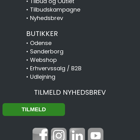
•
Tilbud og Outlet
•
Tilbudskampagne
•
Nyhedsbrev
BUTIKKER
•
Odense
•
Sønderborg
•
Webshop
•
Erhvervssalg / B2B
•
Udlejning
TILMELD NYHEDSBREV