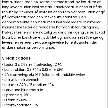
kontaktflade med høj korrosionsmodstand, hvilket sikrer en
lang levetid uden kvalitetstab. Kabelkonstruktionen er både
robust og fleksibel, så installationen forbliver nem uden at gå
på kompromis med den mekaniske stabilitet. Den
gennemtænkte geometri med twistede ledere minimerer
magnetiske felter og reducerer harmonisk forvrængning,
hvilket sikrer en mere naturlig og dynamisk gengivelse. LoRad
Excalibur er konstrueret, udviklet og håndsamlet i Sverige og
leverer en referenceklasse oplevelse for entusiasten der
ønsker maksimal performance.
Specifications:
• Leder: 3 x 2.5 mm2 sølvbelagt OFC
• Konstruktion: 3 x 322 x 0.10 mm SPC
• Afskærmning: Alu PET folie, semikonduktiv nylon
• Stik A: Dansk Jordstik
• Stik B: IEC320 C15 rhodium 10A
• Farve: Ice blue metallic
• Spænding: 250V
• Effekt: 2500W
• Strømkapacitet: 10A