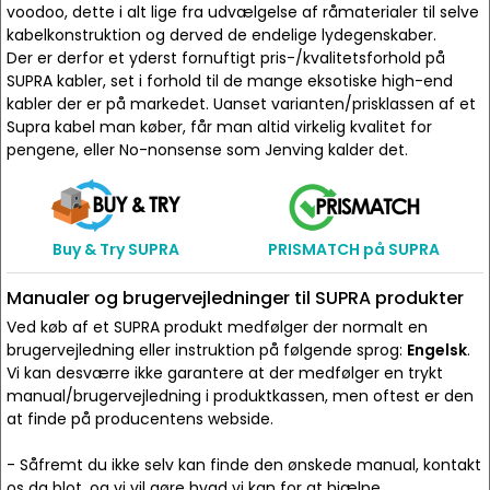
voodoo, dette i alt lige fra udvælgelse af råmaterialer til selve
kabelkonstruktion og derved de endelige lydegenskaber.
Der er derfor et yderst fornuftigt pris-/kvalitetsforhold på
SUPRA kabler, set i forhold til de mange eksotiske high-end
kabler der er på markedet. Uanset varianten/prisklassen af et
Supra kabel man køber, får man altid virkelig kvalitet for
pengene, eller No-nonsense som Jenving kalder det.
Buy & Try SUPRA
PRISMATCH på SUPRA
Manualer og brugervejledninger til SUPRA produkter
Ved køb af et SUPRA produkt medfølger der normalt en
brugervejledning eller instruktion på følgende sprog:
Engelsk
.
Vi kan desværre ikke garantere at der medfølger en trykt
manual/brugervejledning i produktkassen, men oftest er den
at finde på producentens webside.
- Såfremt du ikke selv kan finde den ønskede manual, kontakt
os da blot, og vi vil gøre hvad vi kan for at hjælpe.