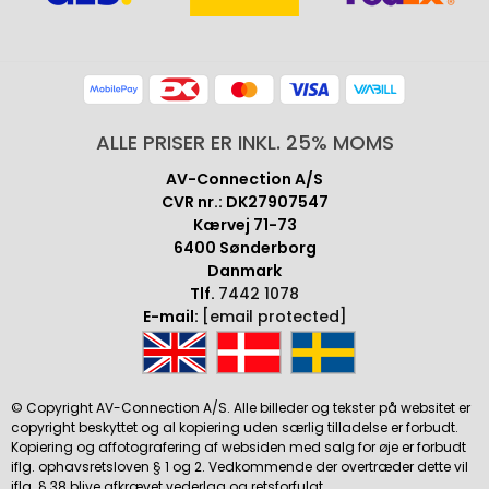
ALLE PRISER ER INKL. 25% MOMS
AV-Connection A/S
CVR nr.: DK27907547
Kærvej 71-73
6400 Sønderborg
Danmark
Tlf.
7442 1078
E-mail:
[email protected]
© Copyright AV-Connection A/S. Alle billeder og tekster på websitet er
copyright beskyttet og al kopiering uden særlig tilladelse er forbudt.
Kopiering og affotografering af websiden med salg for øje er forbudt
iflg. ophavsretsloven § 1 og 2. Vedkommende der overtræder dette vil
iflg. § 38 blive afkrævet vederlag og retsforfulgt.