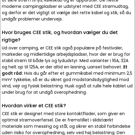
at sikre strøm til lys, køleskab og el-apparater. De fleste
moderne campingpladser er udstyret med CEE strømudtag,
og derfor er det vigtigt at vælge det rette kabel og stik, så du
undgår problemer undervejs.
Hvor bruges CEE stik, og hvordan vælger du det
rigtige?
Ud over camping, er CEE stik også populære på festivaler,
markeder og midlertidige arbejdspladser, hvor der er brug for
stabil strøm til både lys og lydudstyr. Med varianter i 16A, 32A
og helt op til 125A, er der altid en løsning, uanset behovet.
Et
godt råd:
Hvis du går efter et gummikabel med minimum 2,5
mm² tykkelse, så er du sikret god modstandsdygtighed mod
vind, vejr og fysisk belastning. Husk også at rulle hele kablet ud
under brug for at undgå overophedning.
Hvordan virker et CEE stik?
CEE stik er designet med store kontaktflader, som giver en
optimal strømoverførsel. De er fremstillet i slidstærkt
materiale som messing og stål, og sikrer en stabil forbindelse
uden risiko for overophedning, selv ved høj belastning. Den