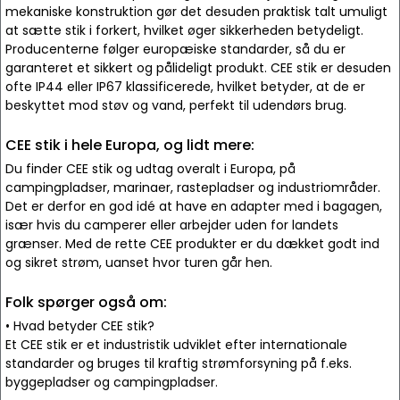
mekaniske konstruktion gør det desuden praktisk talt umuligt
at sætte stik i forkert, hvilket øger sikkerheden betydeligt.
Producenterne følger europæiske standarder, så du er
garanteret et sikkert og pålideligt produkt. CEE stik er desuden
ofte IP44 eller IP67 klassificerede, hvilket betyder, at de er
beskyttet mod støv og vand, perfekt til udendørs brug.
CEE stik i hele Europa, og lidt mere:
Du finder CEE stik og udtag overalt i Europa, på
campingpladser, marinaer, rastepladser og industriområder.
Det er derfor en god idé at have en adapter med i bagagen,
især hvis du camperer eller arbejder uden for landets
grænser. Med de rette CEE produkter er du dækket godt ind
og sikret strøm, uanset hvor turen går hen.
Folk spørger også om:
• Hvad betyder CEE stik?
Et CEE stik er et industristik udviklet efter internationale
standarder og bruges til kraftig strømforsyning på f.eks.
byggepladser og campingpladser.