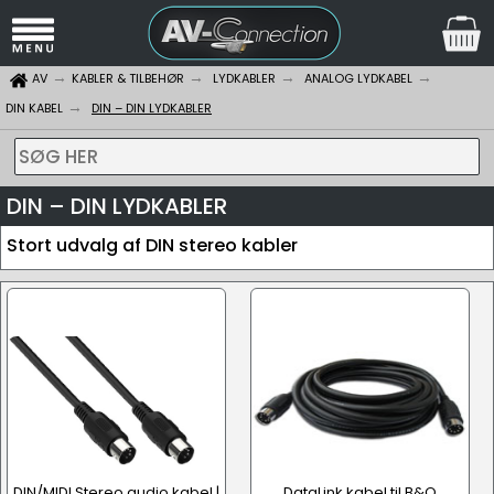
AV
KABLER & TILBEHØR
LYDKABLER
ANALOG LYDKABEL
DIN KABEL
DIN – DIN LYDKABLER
SØG HER
DIN – DIN LYDKABLER
Stort udvalg af DIN stereo kabler
DIN/MIDI Stereo audio kabel |
DataLink kabel til B&O