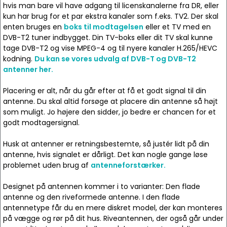
hvis man bare vil have adgang til licenskanalerne fra DR, eller
kun har brug for et par ekstra kanaler som f.eks. TV2. Der skal
enten bruges en
boks til modtagelsen
eller et TV med en
DVB-T2 tuner indbygget. Din TV-boks eller dit TV skal kunne
tage DVB-T2 og vise MPEG-4 og til nyere kanaler H.265/HEVC
kodning.
Du kan se vores udvalg af DVB-T og DVB-T2
antenner her.
Placering er alt, når du går efter at få et godt signal til din
antenne. Du skal altid forsøge at placere din antenne så højt
som muligt. Jo højere den sidder, jo bedre er chancen for et
godt modtagersignal.
Husk at antenner er retningsbestemte, så justér lidt på din
antenne, hvis signalet er dårligt. Det kan nogle gange løse
problemet uden brug af
antenneforstærker.
Designet på antennen kommer i to varianter: Den flade
antenne og den riveformede antenne. I den flade
antennetype får du en mere diskret model, der kan monteres
på vægge og rør på dit hus. Riveantennen, der også går under