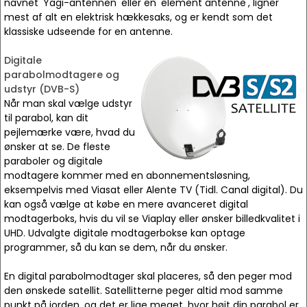
navnet 'Yagi-antennen' eller en 'element antenne', ligner
mest af alt en elektrisk hækkesaks, og er kendt som det
klassiske udseende for en antenne.
Digitale
parabolmodtagere og
udstyr (DVB-S)
Når man skal vælge udstyr
til parabol, kan dit
pejlemærke være, hvad du
ønsker at se. De fleste
paraboler og digitale
modtagere kommer med en abonnementsløsning,
eksempelvis med Viasat eller Alente TV (Tidl. Canal digital). Du
kan også vælge at købe en mere avanceret digital
modtagerboks, hvis du vil se Viaplay eller ønsker billedkvalitet i
UHD. Udvalgte digitale modtagerbokse kan optage
programmer, så du kan se dem, når du ønsker.
En digital parabolmodtager skal placeres, så den peger mod
den ønskede satellit. Satellitterne peger altid mod samme
punkt på jorden, og det er lige meget, hvor højt din parabol er