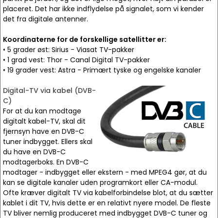
placeret. Det har ikke indflydelse på signalet, som vi kender
det fra digitale antenner.
Koordinaterne for de forskellige satellitter er:
• 5 grader øst: Sirius - Viasat TV-pakker
• 1 grad vest: Thor - Canal Digital TV-pakker
• 19 grader vest: Astra - Primært tyske og engelske kanaler
Digital-TV via kabel (DVB-
C)
For at du kan modtage
digitalt kabel-TV, skal dit
fjernsyn have en DVB-C
tuner indbygget. Ellers skal
du have en DVB-C
modtagerboks. En DVB-C
modtager - indbygget eller ekstern - med MPEG4 gør, at du
kan se digitale kanaler uden programkort eller CA-modul.
Ofte kræver digitalt TV via kabelforbindelse blot, at du sætter
kablet i dit TV, hvis dette er en relativt nyere model. De fleste
TV bliver nemlig produceret med indbygget DVB-C tuner og