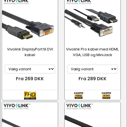
Vivolink DisplayPort til DVI
Vivolink Pro kabel med HDMI,
kabel
VGA, USB og MiniJack
Fra 269 DKK
Fra 289 DKK