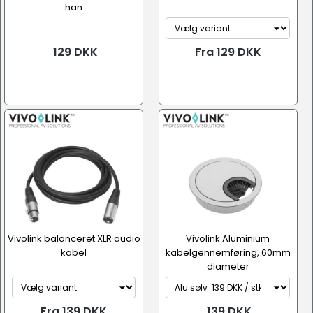
han
129 DKK
Fra 129 DKK
Vivolink balanceret XLR audio
Vivolink Aluminium
kabel
kabelgennemføring, 60mm
diameter
Fra 139 DKK
139 DKK