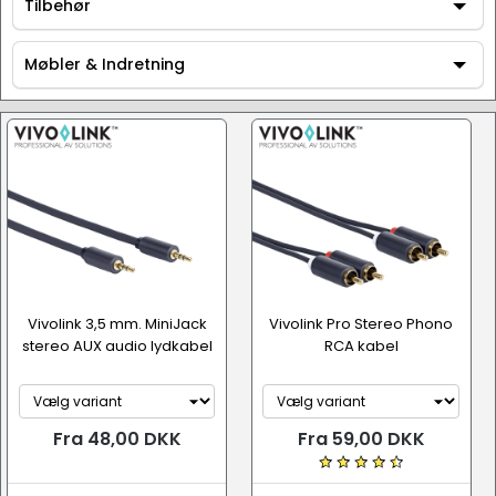
AV / Hi-Fi udstyr
Tilbehør
Tilbehør
Møbler & Indretning
Møbler & Indretning
Vivolink 3,5 mm. MiniJack
Vivolink Pro Stereo Phono
stereo AUX audio lydkabel
RCA kabel
Fra 48,00 DKK
Fra 59,00 DKK