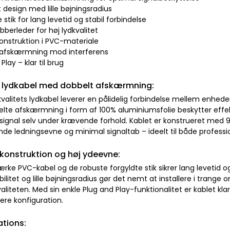
lt design med lille bøjningsradius
e stik for lang levetid og stabil forbindelse
bberleder for høj lydkvalitet
konstruktion i PVC-materiale
 afskærmning mod interferens
Play – klar til brug
l lydkabel med dobbelt afskærmning:
kvalitets lydkabel leverer en pålidelig forbindelse mellem enhe
te afskærmning i form af 100% aluminiumsfolie beskytter effektiv
 signal selv under krævende forhold. Kablet er konstrueret med 9
de ledningsevne og minimal signaltab – ideelt til både profes
konstruktion og høj ydeevne:
ærke PVC-kabel og de robuste forgyldte stik sikrer lang levetid og
ibilitet og lille bøjningsradius gør det nemt at installere i tran
aliteten. Med sin enkle Plug and Play-funktionalitet er kablet k
gere konfiguration.
ations: