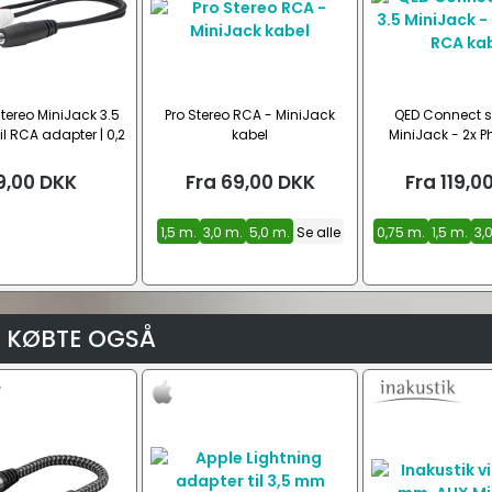
Stereo MiniJack 3.5
Pro Stereo RCA - MiniJack
QED Connect st
l RCA adapter | 0,2
kabel
MiniJack - 2x 
meter
kabel
9,00
DKK
Fra
69,00
DKK
Fra
119,0
1,5 m.
3,0 m.
5,0 m.
Se alle
0,75 m.
1,5 m.
3,
 KØBTE OGSÅ