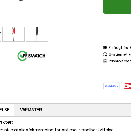
Fri fragt fra
5-stjernet 
Prissikkerhe
ELSE
VARIANTER
nkter:
uminiumsfolieafskærmning for optimal signalbeskyttelse