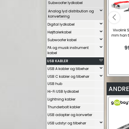
Subwoofer lydkabel
Analog lyd distribution og
konvertering
Digital lydkabel
Vivolink 
Højttalerkabel
mm han ti
Subwoofer kabel
9
PA og musik instrument
kabel
USB KABLER
USB A kabler og tilbehør
USB C kabler og tilbehør
USB hub
ANDRE
Hi-Fi USB lydkabel
Lightning kabler
Thunderbolt kabler
USB adapter og konverter
USB udstyr og tilbehør