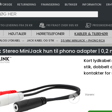
FORSIDE
RETURNERING
FINANSIERING
BUTIKKER
INFORMATION
ERH
TIG LEVERING FRA 39 KR
FRI FRAGT OVER 995 KR
PRISSIKKERHE
HØJTALER
HØRETELEFONER
KABLER & TILBEHØR
ALOG LYDKABEL
JACK KABEL OG STIK
3,5 MM. MINIJACK – PHONO RCA
k Stereo MiniJack hun til phono adapter | 0,2
Kort lydkabel
stik, dobbelt
kontakter for 
Varenr: