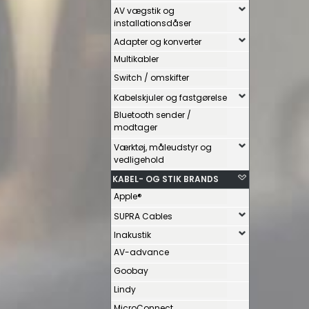
AV vægstik og
installationsdåser
Adapter og konverter
Multikabler
Switch / omskifter
Kabelskjuler og fastgørelse
Bluetooth sender /
modtager
Værktøj, måleudstyr og
vedligehold
KABEL- OG STIK BRANDS
Apple®
SUPRA Cables
Inakustik
AV-advance
Goobay
Lindy
MicroConnect