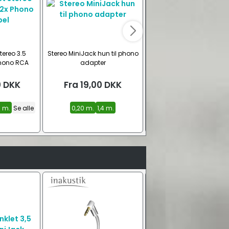
ereo 3.5
Stereo MiniJack hun til phono
Goobay Aux stereo Mini
Phono RCA
adapter
– Phono RCA kabel
0
DKK
Fra
19,00
DKK
Fra
69,00
DKK
0 m.
Se alle
0,20 m.
1,4 m.
0,50 m.
1,0 m.
2,0 m.
Se 