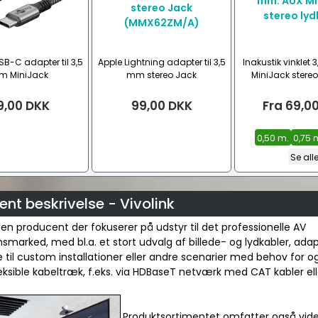
B-C adapter til 3,5
Apple Lightning adapter til 3,5
Inakustik vinklet
m MiniJack
mm stereo Jack
MiniJack stereo
(MMX62ZM/A)
9,00
DKK
99,00
DKK
Fra
69,0
0,50 m.
0,75 
Se all
nt beskrivelse - Vivolink
r en producent der fokuserer på udstyr til det professionelle AV
onsmarked, med bl.a. et stort udvalg af billede- og lydkabler, ada
 til custom installationer eller andre scenarier med behov for o
leksible kabeltræk, f.eks. via HDBaseT netværk med CAT kabler elle
Produktsortimentet omfatter også vide