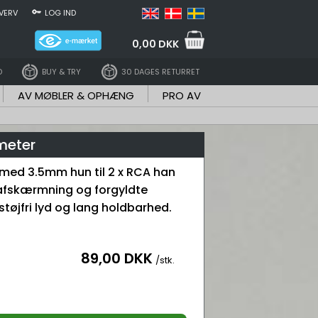
VERV
LOG IND
0,00 DKK
D
BUY & TRY
30 DAGES RETURRET
AV MØBLER & OPHÆNG
PRO AV
 meter
 med 3.5mm hun til 2 x RCA han
 afskærmning og forgyldte
støjfri lyd og lang holdbarhed.
89,00 DKK
/stk.