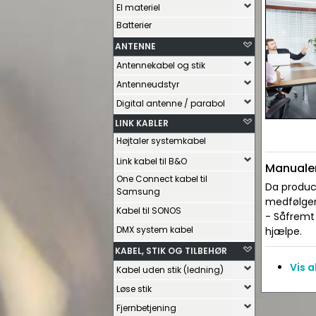
El materiel
Batterier
ANTENNE
Antennekabel og stik
Antenneudstyr
Digital antenne / parabol
LINK KABLER
Højtaler systemkabel
Link kabel til B&O
Manualer
One Connect kabel til
Da produce
Samsung
medfølger 
Kabel til SONOS
- Såfremt 
DMX system kabel
hjælpe.
KABEL, STIK OG TILBEHØR
Vis 
Kabel uden stik (ledning)
Løse stik
Fjernbetjening