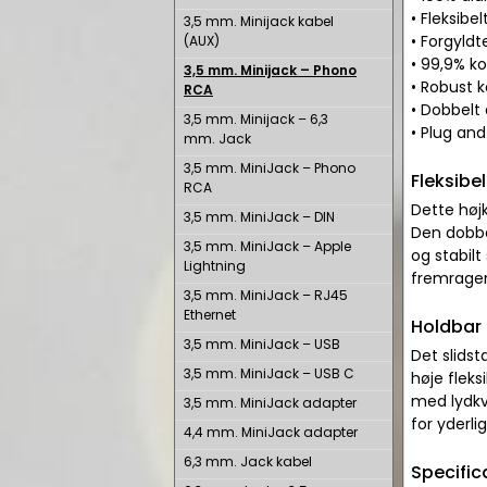
• Fleksibe
3,5 mm. Minijack kabel
• Forgyldt
(AUX)
• 99,9% ko
3,5 mm. Minijack – Phono
• Robust 
RCA
• Dobbelt
3,5 mm. Minijack – 6,3
• Plug and 
mm. Jack
3,5 mm. MiniJack – Phono
Fleksibe
RCA
Dette høj
3,5 mm. MiniJack – DIN
Den dobbel
3,5 mm. MiniJack – Apple
og stabilt
Lightning
fremragen
3,5 mm. MiniJack – RJ45
Ethernet
Holdbar 
3,5 mm. MiniJack – USB
Det slidst
3,5 mm. MiniJack – USB C
høje fleks
med lydkv
3,5 mm. MiniJack adapter
for yderli
4,4 mm. MiniJack adapter
6,3 mm. Jack kabel
Specific