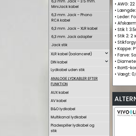
6,3 mm. Jack – 3.5 mm.
• AWG: 22
MiniJack kabel
• Længde:
6,3 mm. Jack – Phono
• Leder: F
RCA kabel
• Afskærm
6,3 mm. Jack – XLR kabel
• Stik 1: 3
• Stik 2: 2
6,3 mm. Jack adapter
• Stikforg
Jack stik
• Kappe: 
XLR kabel (balanceret)
• Farve: So
• Diamete
DIN kabel
• RoHS-ko
Lydkabel uden stik
• Vægt: 0
ANALOGE LYDKABLER EFTER
FUNKTION
AUX kabel
ALTER
AV kabel
B&O lydkabel
Multikanal lydkabel
Pladespiller lydkabel og
stik