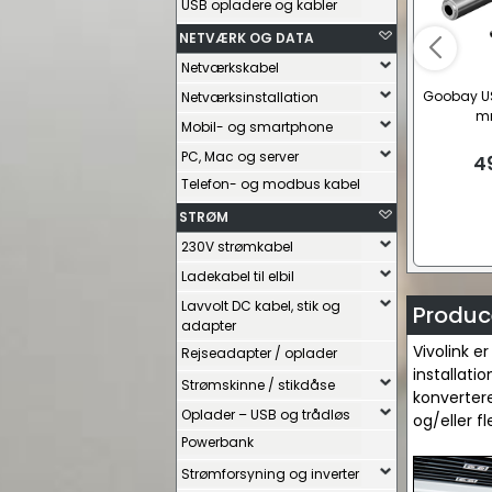
USB opladere og kabler
NETVÆRK OG DATA
Netværkskabel
Goobay US
Netværksinstallation
m
Mobil- og smartphone
PC, Mac og server
4
Telefon- og modbus kabel
STRØM
230V strømkabel
Ladekabel til elbil
Lavvolt DC kabel, stik og
Produce
adapter
Vivolink e
Rejseadapter / oplader
installati
Strømskinne / stikdåse
konvertere
Oplader – USB og trådløs
og/eller f
Powerbank
Strømforsyning og inverter