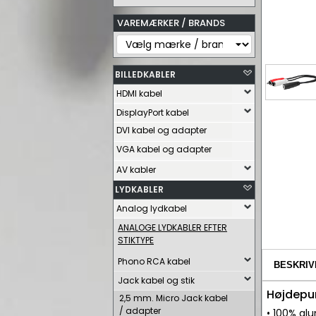
VAREMÆRKER / BRANDS
BILLEDKABLER
HDMI kabel
DisplayPort kabel
DVI kabel og adapter
VGA kabel og adapter
AV kabler
LYDKABLER
Analog lydkabel
ANALOGE LYDKABLER EFTER
STIKTYPE
Phono RCA kabel
BESKRIV
Jack kabel og stik
Højdepu
2,5 mm. Micro Jack kabel
/ adapter
• 100% al