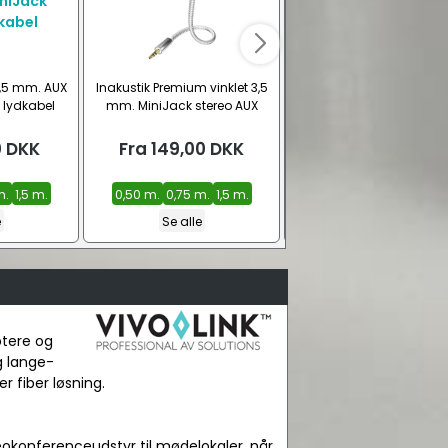
 3,5 mm. AUX
Inakustik Premium vinklet 3,5
DIN - Phono adapterkabel
 lydkabel
mm. MiniJack stereo AUX
polet DIN hun - 2x RCA 
lydkabel
0
DKK
Fra
149,00
DKK
39,00
DKK
m.
1,5 m.
0,50 m.
0,75 m.
1,5 m.
e
Se alle
ptere og
g lange-
r fiber løsning.
okonferenceudstyr til mødelokaler, når