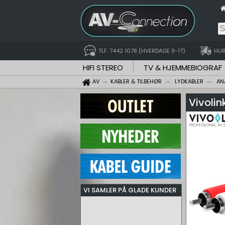
TLF. 7442 1078 (HVERDAGE 9-17)
HUR
HIFI STEREO
TV & HJEMMEBIOGRAF
AV
KABLER & TILBEHØR
LYDKABLER
AN
Vivolin
VI SAMLER PÅ GLADE KUNDER