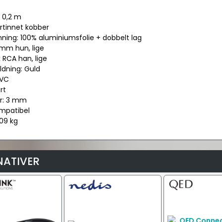
 0,2 m
ortinnet kobber
ning: 100% aluminiumsfolie + dobbelt lag
.5mm hun, lige
 x RCA han, lige
yldning: Guld
PVC
rt
r: 3 mm
mpatibel
,09 kg
NATIVER