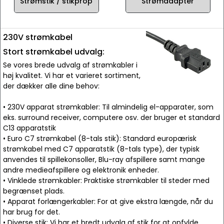
Strømstik / stikprop
Strømadapter
230V strømkabel
Stort strømkabel udvalg:
Se vores brede udvalg af strømkabler i
høj kvalitet. Vi har et varieret sortiment,
der dækker alle dine behov:
• 230V apparat strømkabler: Til almindelig el-apparater, som
eks. surround receiver, computere osv. der bruger et standard
C13 apparatstik
• Euro C7 strømkabel (8-tals stik): Standard europærisk
strømkabel med C7 apparatstik (8-tals type), der typisk
anvendes til spillekonsoller, Blu-ray afspillere samt mange
andre medieafspillere og elektronik enheder.
• Vinklede strømkabler: Praktiske strømkabler til steder med
begrænset plads.
• Apparat forlængerkabler: For at give ekstra længde, når du
har brug for det.
• Diverse stik: Vi har et bredt udvalg af stik for at opfylde