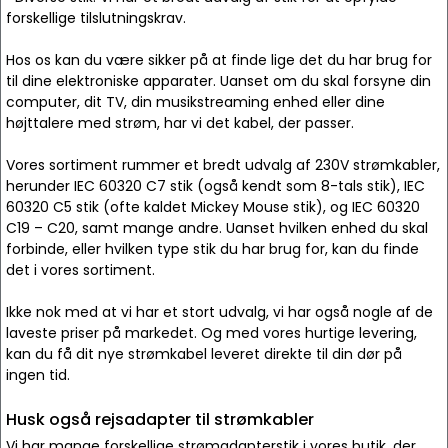
forskellige tilslutningskrav.
Hos os kan du være sikker på at finde lige det du har brug for
til dine elektroniske apparater. Uanset om du skal forsyne din
computer, dit TV, din musikstreaming enhed eller dine
højttalere med strøm, har vi det kabel, der passer.
Vores sortiment rummer et bredt udvalg af 230V strømkabler,
herunder IEC 60320 C7 stik (også kendt som 8-tals stik), IEC
60320 C5 stik (ofte kaldet Mickey Mouse stik), og IEC 60320
C19 – C20, samt mange andre. Uanset hvilken enhed du skal
forbinde, eller hvilken type stik du har brug for, kan du finde
det i vores sortiment.
Ikke nok med at vi har et stort udvalg, vi har også nogle af de
laveste priser på markedet. Og med vores hurtige levering,
kan du få dit nye strømkabel leveret direkte til din dør på
ingen tid.
Husk også rejsadapter til strømkabler
Vi har mange forskellige strømadapterstik i vores butik, der