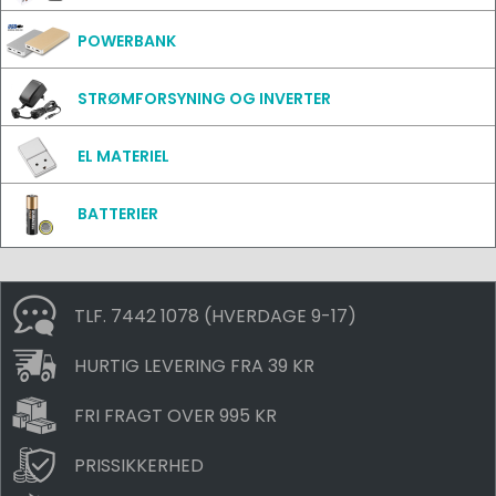
POWERBANK
STRØMFORSYNING OG INVERTER
EL MATERIEL
BATTERIER
TLF. 7442 1078 (HVERDAGE 9-17)
HURTIG LEVERING FRA 39 KR
FRI FRAGT OVER 995 KR
PRISSIKKERHED