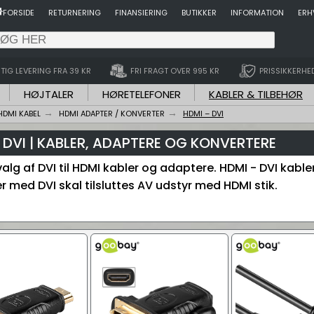
FORSIDE
RETURNERING
FINANSIERING
BUTIKKER
INFORMATION
ERH
TIG LEVERING FRA 39 KR
FRI FRAGT OVER 995 KR
PRISSIKKERHE
HØJTALER
HØRETELEFONER
KABLER & TILBEHØR
HDMI KABEL
HDMI ADAPTER / KONVERTER
HDMI – DVI
 DVI | KABLER, ADAPTERE OG KONVERTERE
valg af DVI til HDMI kabler og adaptere. HDMI - DVI kabl
r med DVI skal tilsluttes AV udstyr med HDMI stik.