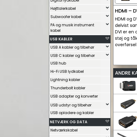
Digital lydkabel
Højttalerkabel
HDMI – D
Subwoofer kabel
HDMI og DV
PA og musik instrument
delvist sa
kabel
DVI er en 
støj og tå
USB KABLER
overførsel
USB A kabler og tilbehør
USB C kabler og tilbehør
USB hub
Hi-Fi USB lydkabel
ANDRE K
Lightning kabler
Thunderbolt kabler
USB adapter og konverter
USB udstyr og tilbehør
USB opladere og kabler
NETVÆRK OG DATA
Netværkskabel