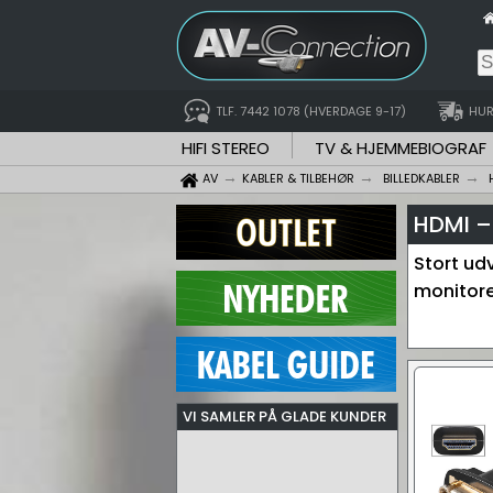
TLF. 7442 1078 (HVERDAGE 9-17)
HUR
HIFI STEREO
TV & HJEMMEBIOGRAF
AV
KABLER & TILBEHØR
BILLEDKABLER
HDMI –
Stort ud
monitore
VI SAMLER PÅ GLADE KUNDER