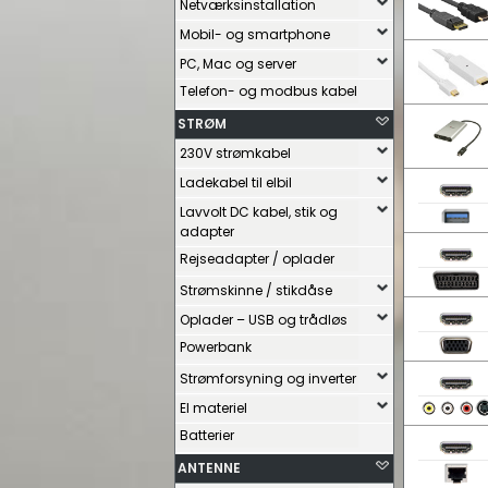
Netværksinstallation
Mobil- og smartphone
PC, Mac og server
Telefon- og modbus kabel
STRØM
230V strømkabel
Ladekabel til elbil
Lavvolt DC kabel, stik og
adapter
Rejseadapter / oplader
Strømskinne / stikdåse
Oplader – USB og trådløs
Powerbank
Strømforsyning og inverter
El materiel
Batterier
ANTENNE