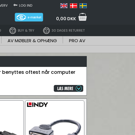
VERV
LOG IND
0,00 DKK
D
BUY & TRY
30 DAGES RETURRET
AV MØBLER & OPHÆNG
PRO AV
er benyttes oftest når computer