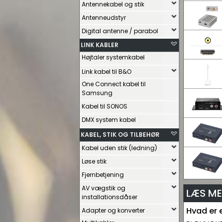
Antennekabel og stik
Antenneudstyr
Digital antenne / parabol
LINK KABLER
Højtaler systemkabel
Link kabel til B&O
One Connect kabel til
Samsung
Kabel til SONOS
DMX system kabel
KABEL, STIK OG TILBEHØR
Kabel uden stik (ledning)
Løse stik
Fjernbetjening
AV vægstik og
LÆS ME
installationsdåser
Hvad er e
Adapter og konverter