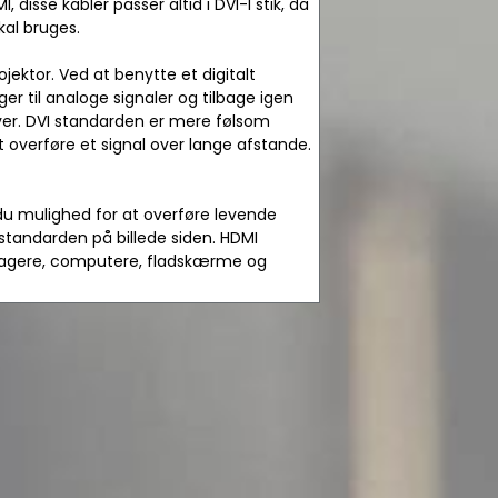
, disse kabler passer altid i DVI-I stik, da
kal bruges.
jektor. Ved at benytte et digitalt
er til analoge signaler og tilbage igen
arver. DVI standarden er mere følsom
t overføre et signal over lange afstande.
du mulighed for at overføre levende
 standarden på billede siden. HDMI
dtagere, computere, fladskærme og