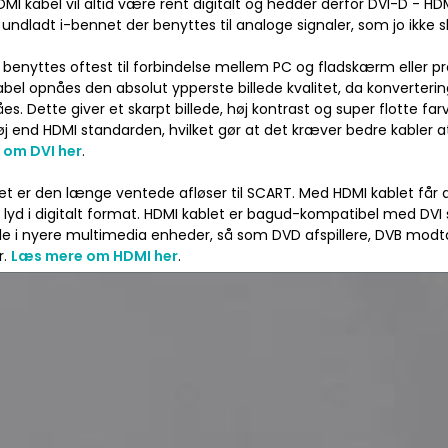
HDMI kabel vil altid være rent digitalt og hedder derfor DVI-D - HDMI
 undladt i-bennet der benyttes til analoge signaler, som jo ikke s
 benyttes oftest til forbindelse mellem PC og fladskærm eller pro
bel opnåes den absolut ypperste billede kvalitet, da konvertering
es. Dette giver et skarpt billede, høj kontrast og super flotte f
øj end HDMI standarden, hvilket gør at det kræver bedre kabler a
 om DVI her
.
et er den længe ventede afløser til SCART. Med HDMI kablet får 
g lyd i digitalt format. HDMI kablet er bagud-kompatibel med DVI
alle i nyere multimedia enheder, så som DVD afspillere, DVB mo
r.
Læs mere om HDMI her
.