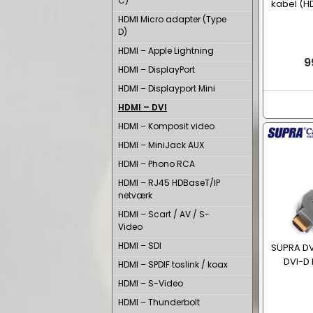
C)
kabel (HD
HDMI Micro adapter (Type
D)
HDMI – Apple Lightning
9
HDMI – DisplayPort
HDMI – Displayport Mini
HDMI – DVI
HDMI – Komposit video
HDMI – MiniJack AUX
HDMI – Phono RCA
HDMI – RJ45 HDBaseT/IP
netværk
HDMI – Scart / AV / S-
Video
HDMI – SDI
SUPRA DVI
DVI-D 
HDMI – SPDIF toslink / koax
HDMI – S-Video
HDMI – Thunderbolt