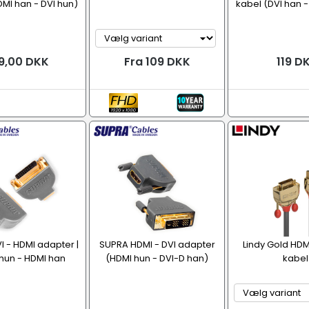
MI han - DVI hun)
kabel (DVI han 
9,00 DKK
Fra 109 DKK
119 D
 - HDMI adapter |
SUPRA HDMI - DVI adapter
Lindy Gold HDMI
hun - HDMI han
(HDMI hun - DVI-D han)
kabel