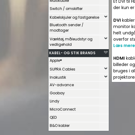
Multikabler
Et DVI til 
der kun er
Switch / omskifter
Kabelskjuler og fastgørelse
DVI
kabler
Bluetooth sender /
monitor ka
modtager
helt undgå
overfor st
Værktøj, måleudstyr og
vedligehold
Læs mere
KABEL- OG STIK BRANDS
HDMI
kabl
Apple®
billeder o
SUPRA Cables
bruges i 
projektore
Inakustik
AV-advance
Goobay
Lindy
MicroConnect
QED
B&O kabler