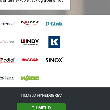
s antenne-kabler, stik og tilbehør fås
TILMELD NYHEDSBREV