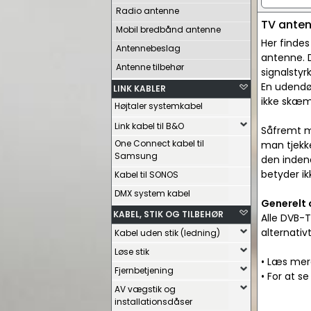
Radio antenne
TV ante
Mobil bredbånd antenne
Her findes
Antennebeslag
antenne. 
Antenne tilbehør
signalstyr
En udendør
LINK KABLER
ikke skæm
Højtaler systemkabel
Link kabel til B&O
Såfremt ma
One Connect kabel til
man tjek
Samsung
den inden
betyder ik
Kabel til SONOS
DMX system kabel
Generelt
KABEL, STIK OG TILBEHØR
Alle DVB-T
alternativ
Kabel uden stik (ledning)
Løse stik
• Læs me
Fjernbetjening
• For at s
AV vægstik og
installationsdåser