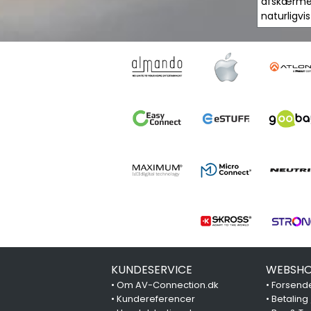
afskærmet 
naturligvi
KUNDESERVICE
WEBSHO
•
Om AV-Connection.dk
•
Forsende
•
Kundereferencer
•
Betaling