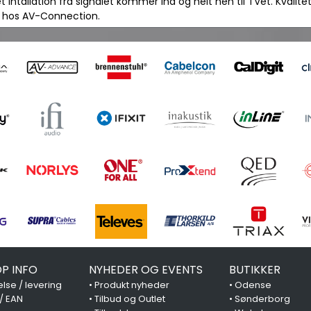
intallation fra signalet kommer ind og helt hen til TVet. Kvalitet
s hos AV-Connection.
P INFO
NYHEDER OG EVENTS
BUTIKKER
lse / levering
•
Produkt nyheder
•
Odense
 / EAN
•
Tilbud og Outlet
•
Sønderborg