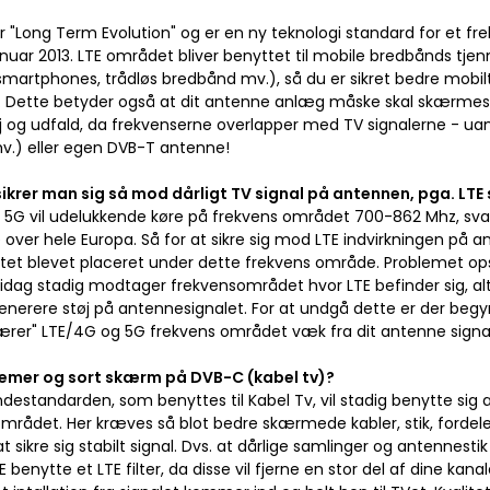
or "Long Term Evolution" og er en ny teknologi standard for et f
januar 2013. LTE området bliver benyttet til mobile bredbånds tj
smartphones, trådløs bredbånd mv.), så du er sikret bedre mobi
. Dette betyder også at dit antenne anlæg måske skal skærmes 
j og udfald, da frekvenserne overlapper med TV signalerne - ua
v.) eller egen DVB-T antenne!
ikrer man sig så mod dårligt TV signal på antennen, pga. LTE 
 5G vil udelukkende køre på frekvens området 700-862 Mhz, sva
ver hele Europa. Så for at sikre sig mod LTE indvirkningen på an
tet blevet placeret under dette frekvens område. Problemet op
idag stadig modtager frekvensområdet hvor LTE befinder sig, a
generere støj på antennesignalet. For at undgå dette er der begyn
kærer" LTE/4G og 5G frekvens området væk fra dit antenne signal
emer og sort skærm på DVB-C (kabel tv)?
estandarden, som benyttes til Kabel Tv, vil stadig benytte sig a
mrådet. Her kræves så blot bedre skærmede kabler, stik, fordele
 at sikre sig stabilt signal. Dvs. at dårlige samlinger og antennes
KE benytte et LTE filter, da disse vil fjerne en stor del af dine k