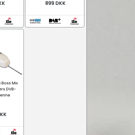
KK
899 DKK
 Boss Mix
ørs DVB-
tenne
DKK