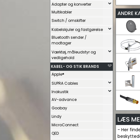
Adapter og konverter
Multikabler
ANDRE K
Switch / omskifter
Kabelskjuler og fastgørelse
Bluetooth sender /
modtager
Værktøj, måleudstyr og
vedligehold
KABEL- OG STIK BRANDS
Apple®
SUPRA Cables
Inakustik
AV-advance
Goobay
Lindy
LÆS ME
MicroConnect
- Her find
QED
beskyttede