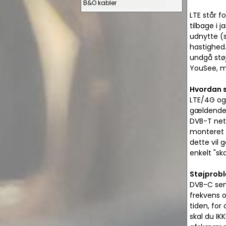
B&O kabler
LTE står f
tilbage i 
udnytte (
hastighed
undgå stø
YouSee, m
Hvordan s
LTE/4G og
gældende o
DVB-T net
monteret 
dette vil 
enkelt "s
Støjprobl
DVB-C send
frekvens o
tiden, for
skal du IK