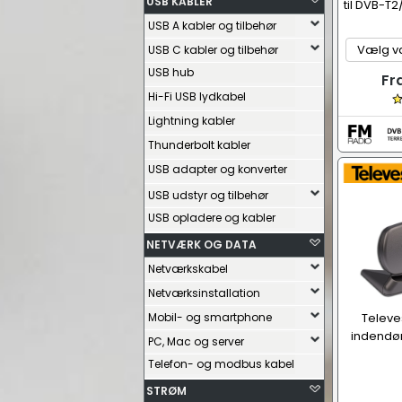
USB KABLER
til DVB-T
USB A kabler og tilbehør
USB C kabler og tilbehør
USB hub
Fr
Hi-Fi USB lydkabel
Lightning kabler
Thunderbolt kabler
USB adapter og konverter
USB udstyr og tilbehør
USB opladere og kabler
NETVÆRK OG DATA
Netværkskabel
Netværksinstallation
Mobil- og smartphone
Televe
indendø
PC, Mac og server
Telefon- og modbus kabel
STRØM