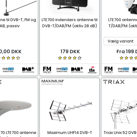
ne til DVB-T, FM og
LTE700 indendørs antenne til
LTE700 antenne
AB, passiv
DVB-T/DAB/FM (aktiv 28 dB)
T/DAB/FM (akt
0,00 DKK
179 DKK
Fra 199
 170 LTE700 antenne
Maximum UHF14 DVB-T
Triax Unix 52 DV