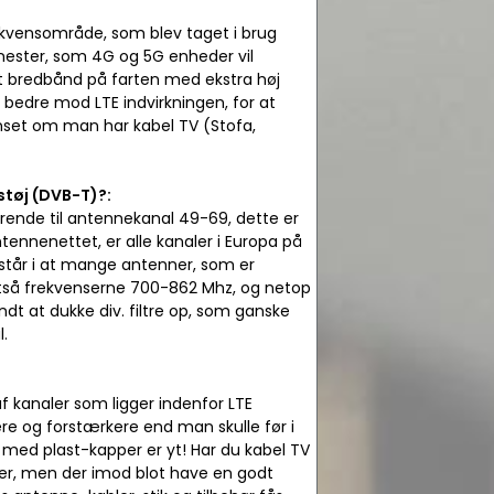
rekvensområde, som blev taget i brug
ennester, som 4G og 5G enheder vil
lt bredbånd på farten med ekstra høj
bedre mod LTE indvirkningen, for at
nset om man har kabel TV (Stofa,
støj (DVB-T)?:
rende til antennekanal 49-69, dette er
tennenettet, er alle kanaler i Europa på
står i at mange antenner, som er
ltså frekvenserne 700-862 Mhz, og netop
dt at dukke div. filtre op, som ganske
.
f kanaler som ligger indenfor LTE
re og forstærkere end man skulle før i
tik med plast-kapper er yt! Har du kabel TV
analer, men der imod blot have en godt