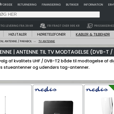
FORSIDE
RETURNERING
FINANSIERING
BUTIKKER
INFORMATION
ERH
TIG LEVERING FRA 39 KR
FRI FRAGT OVER 995 KR
PRISSIKKERHE
HØJTALER
HØRETELEFONER
KABLER & TILBEHØR
TAL ANTENNE / PARABOL
TV ANTENNE
ENNE | ANTENNE TIL TV MODTAGELSE (DVB-T /
valg af kvalitets UHF / DVB-T2 både til modtagelse af d
s stueantenner og udendørs tag-antenner.