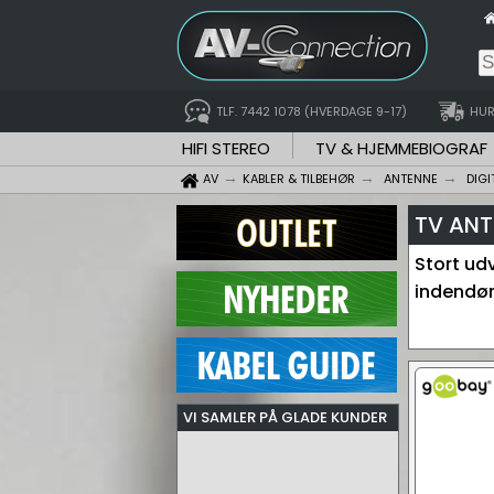
TLF. 7442 1078 (HVERDAGE 9-17)
HUR
HIFI STEREO
TV & HJEMMEBIOGRAF
AV
KABLER & TILBEHØR
ANTENNE
DIGI
TV ANT
Stort ud
indendør
VI SAMLER PÅ GLADE KUNDER