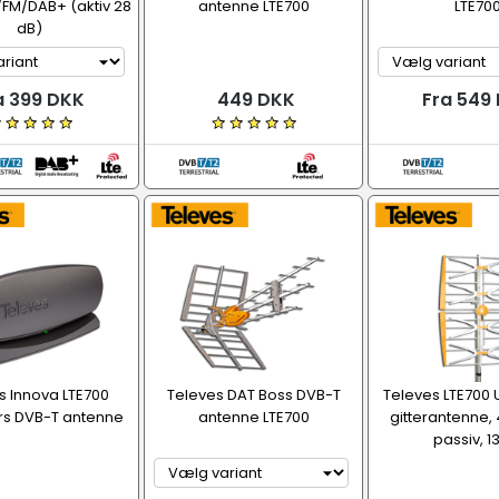
2/FM/DAB+ (aktiv 28
antenne LTE700
LTE70
dB)
a 399 DKK
449 DKK
Fra 549
s Innova LTE700
Televes DAT Boss DVB-T
Televes LTE700
rs DVB-T antenne
antenne LTE700
gitterantenne, 
passiv, 1