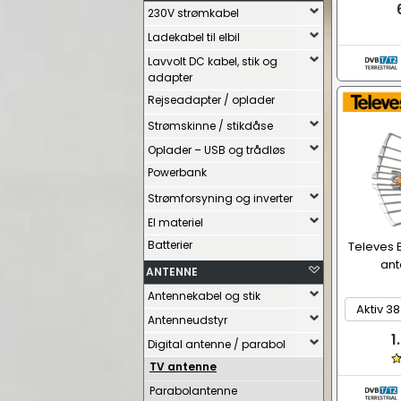
230V strømkabel
Ladekabel til elbil
Lavvolt DC kabel, stik og
adapter
Rejseadapter / oplader
Strømskinne / stikdåse
Oplader – USB og trådløs
Powerbank
Strømforsyning og inverter
El materiel
Batterier
Televes E
ant
ANTENNE
Antennekabel og stik
Antenneudstyr
1
Digital antenne / parabol
TV antenne
Parabolantenne