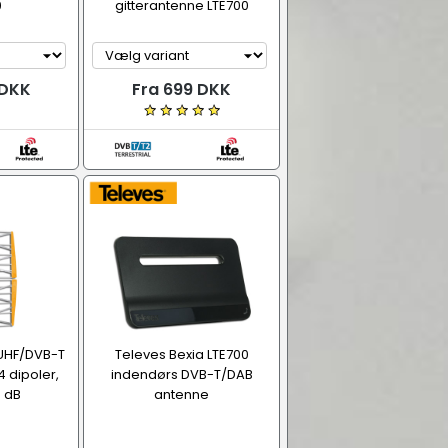
0
gitterantenne LTE700
 DKK
Fra 699 DKK
 UHF/DVB-T
Televes Bexia LTE700
4 dipoler,
indendørs DVB-T/DAB
3 dB
antenne