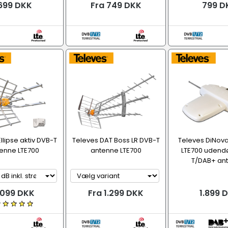
699 DKK
Fra 749 DKK
799 D
llipse aktiv DVB-T
Televes DAT Boss LR DVB-T
Televes DiNova
enne LTE700
antenne LTE700
LTE700 udend
T/DAB+ an
.099 DKK
Fra 1.299 DKK
1.899 