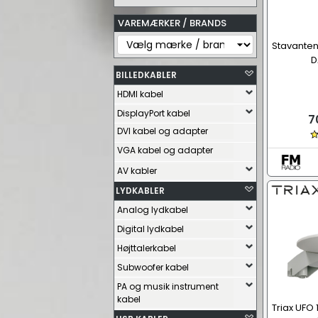
VAREMÆRKER / BRANDS
Stavanten
D
BILLEDKABLER
HDMI kabel
DisplayPort kabel
7
DVI kabel og adapter
VGA kabel og adapter
AV kabler
LYDKABLER
Analog lydkabel
Digital lydkabel
Højttalerkabel
Subwoofer kabel
PA og musik instrument
kabel
Triax UFO