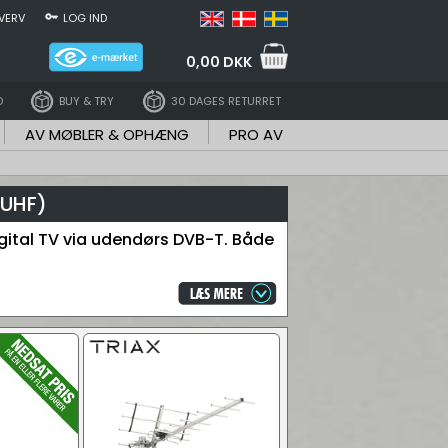
VERV
LOG IND
0,00 DKK
D
BUY & TRY
30 DAGES RETURRET
AV MØBLER & OPHÆNG
PRO AV
 UHF)
igital TV via udendørs DVB-T. Både