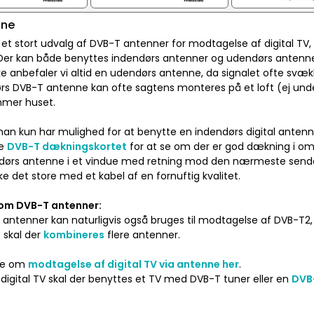
nne
 et stort udvalg af DVB-T antenner for modtagelse af digital TV, f
Der kan både benyttes indendørs antenner og udendørs antenner 
ke anbefaler vi altid en udendørs antenne, da signalet ofte svæ
s DVB-T antenne kan ofte sagtens monteres på et loft (ej under
mer huset.
n kun har mulighed for at benytte en indendørs digital antenne, 
ke
DVB-T dækningskortet
for at se om der er god dækning i omr
dørs antenne i et vindue med retning mod den nærmeste sen
ke det store med et kabel af en fornuftig kvalitet.
 om DVB-T antenner:
 antenner kan naturligvis også bruges til modtagelse af DVB-T2,
t skal der
kombineres
flere antenner.
re om
modtagelse af digital TV via antenne her
.
e digital TV skal der benyttes et TV med DVB-T tuner eller en
DVB