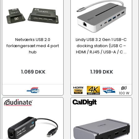
Netværks USB 2.0
Lindy USB 3.2 Gen 1 USB-C
forlængersæt med 4 port
docking station (USB C –
hub
HDMI / RJ45 / USB-A / C ...
1.069 DKK
1.199 DKK
100 W