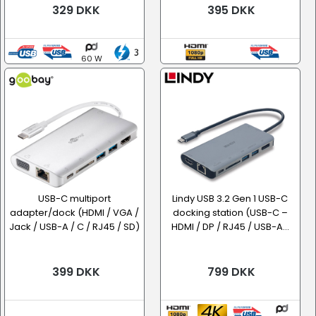
329 DKK
395 DKK
60 W
USB-C multiport
Lindy USB 3.2 Gen 1 USB-C
adapter/dock (HDMI / VGA /
docking station (USB-C –
Jack / USB-A / C / RJ45 / SD)
HDMI / DP / RJ45 / USB-A...
399 DKK
799 DKK