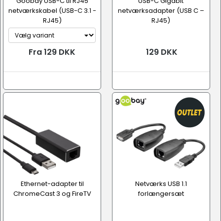
Goobay USB-C til RJ45
USB-C Gigabit
netværkskabel (USB-C 3.1 -
netværksadapter (USB C –
RJ45)
RJ45)
Fra 129 DKK
129 DKK
Ethernet-adapter til
Netværks USB 1.1
ChromeCast 3 og FireTV
forlængersæt