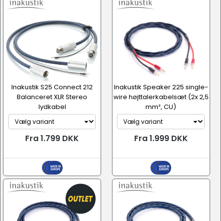
Inakustik S25 Connect 212
Inakustik Speaker 225 single-
Balanceret XLR Stereo
wire højttalerkabelsæt (2x 2,5
lydkabel
mm², CU)
Fra 1.799 DKK
Fra 1.999 DKK