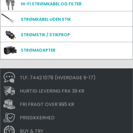
HI-FI STRØMKABEL OG FILTER
STRØMKABEL UDEN STIK
STRØMSTIK / STIKPROP
STRØMADAPTER
TLF. 7442 1078 (HVERDAGE 9-17)
HURTIG LEVERING FRA 39 KR
FRI FRAGT OVER 995 KR
PRISSIKKERHED
BUY & TRY