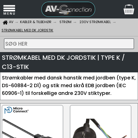
AV
KABLER & TILBEHØR
STRØM
230V STRØMKABEL
STRØMKABEL MED DK JORDSTIK
SØG HER
STRØMKABEL MED DK JORDSTIK | TYPE K /
C13-STIK
Strømkabler med dansk hanstik med jordben (type K,
DS-60884-2 D1) og stik med skrå EDB jordben (IEC
60906-1) til forskellige andre 230V stiktyper.