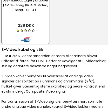
USB-videooptager / grabber
| AV tilslutning (RCA, S-Video,
Scart, USB-A)
229 DKK
S-Video kabel og stik
BEMÆRK:
S-videostandarden er mere eller mindre blevet
udfaset til fordel for HDMI. Derfor er udvalget af S-videokabler,
stik og adaptere desværre noget begrænset.
S-Video kabler benyttes til overførsel af analoge video
signaler der splittet op i luminans og chrominans (Y/C),
hvilket giver væsentlig større skarphed og bedre kontrast end
et almindeligt Composite Video signal.
For transmission af S-Video signaler benytter man, som alle
andre analoge video signaler, koaxial S-Video kabler med en