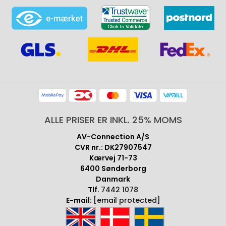
ALLE PRISER ER INKL. 25% MOMS
AV-Connection A/S
CVR nr.: DK27907547
Kærvej 71-73
6400 Sønderborg
Danmark
Tlf.
7442 1078
E-mail:
[email protected]