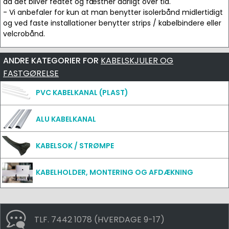
da det bliver fedtet og fæstner dårligt over tid.
- Vi anbefaler for kun at man benytter isolerbånd midlertidigt
og ved faste installationer benytter strips / kabelbindere eller
velcrobånd.
ANDRE KATEGORIER FOR
KABELSKJULER OG
FASTGØRELSE
PVC KABELKANAL (PLAST)
ALU KABELKANAL
KABELSOK / STRØMPE
KABELHOLDER, MONTERING OG AFDÆKNING
TLF. 7442 1078 (HVERDAGE 9-17)