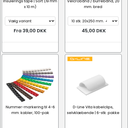
Insulerings tape | Sort (19 mm
Velcrobånd / burrebånd, 20
x 10 m)
mm. bred
Fra 39,00 DKK
45,00 DKK
Nummer-markering til 4-6
D-Line Vita kabelclips,
mm. kabler, 100-pak
selvklæbende | 6-stk. pakke