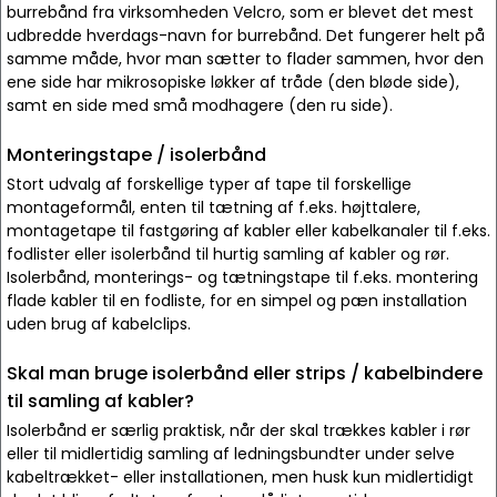
burrebånd fra virksomheden Velcro, som er blevet det mest
udbredde hverdags-navn for burrebånd. Det fungerer helt på
samme måde, hvor man sætter to flader sammen, hvor den
ene side har mikrosopiske løkker af tråde (den bløde side),
samt en side med små modhagere (den ru side).
Monteringstape / isolerbånd
Stort udvalg af forskellige typer af tape til forskellige
montageformål, enten til tætning af f.eks. højttalere,
montagetape til fastgøring af kabler eller kabelkanaler til f.eks.
fodlister eller isolerbånd til hurtig samling af kabler og rør.
Isolerbånd, monterings- og tætningstape til f.eks. montering
flade kabler til en fodliste, for en simpel og pæn installation
uden brug af kabelclips.
Skal man bruge isolerbånd eller strips / kabelbindere
til samling af kabler?
Isolerbånd er særlig praktisk, når der skal trækkes kabler i rør
eller til midlertidig samling af ledningsbundter under selve
kabeltrækket- eller installationen, men husk kun midlertidigt