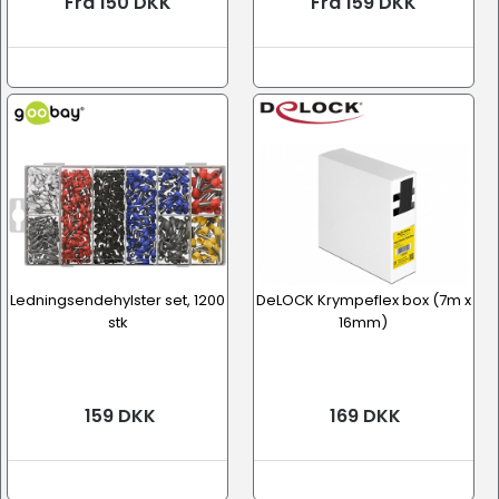
Fra 150 DKK
Fra 159 DKK
Ledningsendehylster set, 1200
DeLOCK Krympeflex box (7m x
stk
16mm)
159 DKK
169 DKK