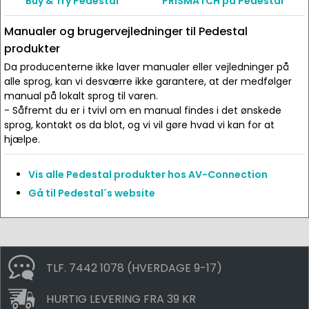
Buy & Try Pedestal
PRISMATCH på Pedestal
Manualer og brugervejledninger til Pedestal
produkter
Da producenterne ikke laver manualer eller vejledninger på
alle sprog, kan vi desværre ikke garantere, at der medfølger
manual på lokalt sprog til varen.
- Såfremt du er i tvivl om en manual findes i det ønskede
sprog, kontakt os da blot, og vi vil gøre hvad vi kan for at
hjælpe.
Vis alle Pedestal produkter hos AV-Connection
Gå til Pedestal´s website
TLF. 7442 1078 (HVERDAGE 9-17)
HURTIG LEVERING FRA 39 KR