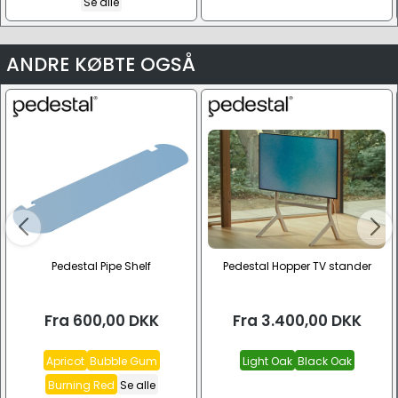
Se alle
ANDRE KØBTE OGSÅ
Pedestal Pipe Shelf
Pedestal Hopper TV stander
Fra
600,00
DKK
Fra
3.400,00
DKK
Apricot
Bubble Gum
Light Oak
Black Oak
Burning Red
Se alle