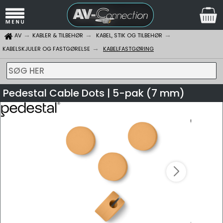
AV
KABLER & TILBEHØR
KABEL, STIK OG TILBEHØR
KABELSKJULER OG FASTGØRELSE
KABELFASTGØRING
SØG HER
Pedestal Cable Dots | 5-pak (7 mm)