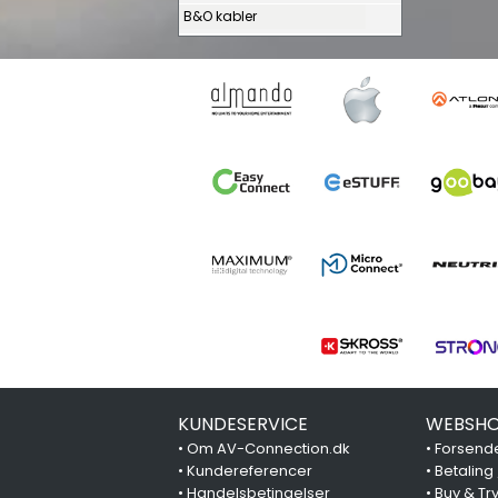
B&O kabler
KUNDESERVICE
WEBSHO
•
Om AV-Connection.dk
•
Forsende
•
Kundereferencer
•
Betaling
•
Handelsbetingelser
•
Buy & Tr