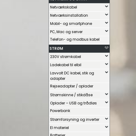
Netværkskabel
Netværksinstallation
Mobil- og smartphone
PC, Mac og server
Telefon- og modbus kabel
STRØM
230V strømkabel
Ladekabel til elbil
Lavvolt DC kabel, stik og
adapter
Rejseadapter / oplader
Strømskinne / stikdåse
Oplader – USB og trådløs
Powerbank
Strømforsyning og inverter
El materiel
Batterier