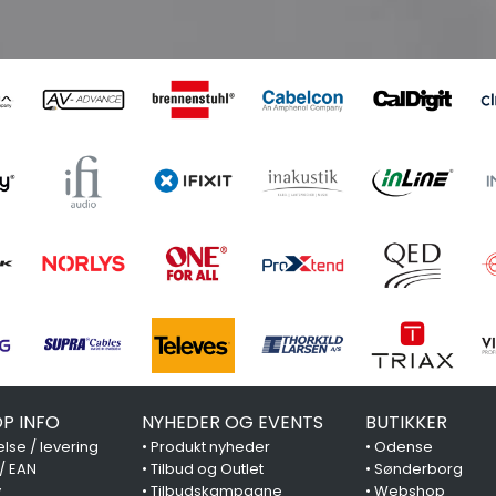
P INFO
NYHEDER OG EVENTS
BUTIKKER
lse / levering
•
Produkt nyheder
•
Odense
 / EAN
•
Tilbud og Outlet
•
Sønderborg
y
•
Tilbudskampagne
•
Webshop