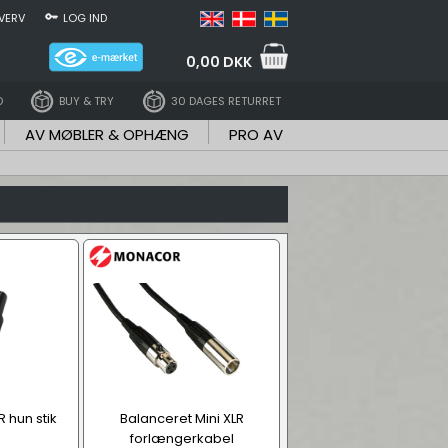
VERV
LOG IND
0,00 DKK
D
BUY & TRY
30 DAGES RETURRET
AV MØBLER & OPHÆNG
PRO AV
R hun stik
Balanceret Mini XLR
forlængerkabel