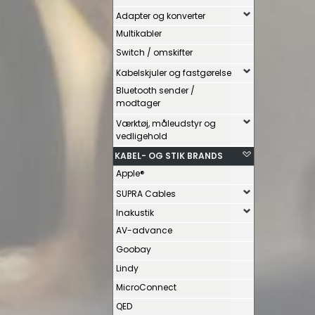
Adapter og konverter
Multikabler
Switch / omskifter
Kabelskjuler og fastgørelse
Bluetooth sender /
modtager
Værktøj, måleudstyr og
vedligehold
KABEL- OG STIK BRANDS
Apple®
SUPRA Cables
Inakustik
AV-advance
Goobay
Lindy
MicroConnect
QED