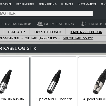
FORSIDE
RETURNERING
FINANSIERING
BUTIKKER
INFORMATION
ERH
TIG LEVERING FRA 39 KR
FRI FRAGT OVER 995 KR
PRISSIKKERHE
HØJTALER
HØRETELEFONER
KABLER & TILBEHØR
ALOG LYDKABEL
XLR KABEL (BALANCERET)
MINI XLR KABEL OG STIK
R KABEL OG STIK
Mini XLR hun stik
3-polet Mini XLR han stik
4-polet Mini XL