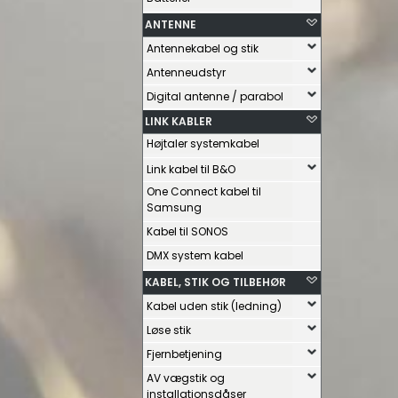
ANTENNE
Antennekabel og stik
Antenneudstyr
Digital antenne / parabol
LINK KABLER
Højtaler systemkabel
Link kabel til B&O
One Connect kabel til
Samsung
Kabel til SONOS
DMX system kabel
KABEL, STIK OG TILBEHØR
Kabel uden stik (ledning)
Løse stik
Fjernbetjening
AV vægstik og
installationsdåser