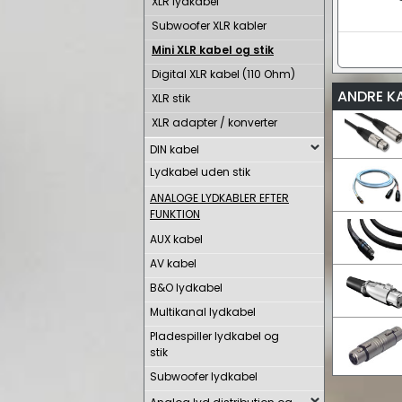
XLR lydkabel
Subwoofer XLR kabler
Mini XLR kabel og stik
Digital XLR kabel (110 Ohm)
ANDRE K
XLR stik
XLR adapter / konverter
DIN kabel
Lydkabel uden stik
ANALOGE LYDKABLER EFTER
FUNKTION
AUX kabel
AV kabel
B&O lydkabel
Multikanal lydkabel
Pladespiller lydkabel og
stik
Subwoofer lydkabel