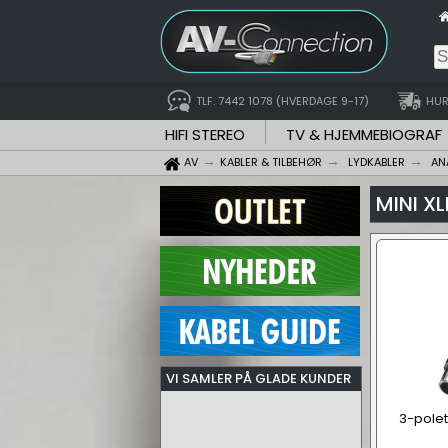
TLF. 7442 1078 (HVERDAGE 9-17)
HUR
HIFI STEREO
TV & HJEMMEBIOGRAF
AV
KABLER & TILBEHØR
LYDKABLER
AN
MINI XL
VI SAMLER PÅ GLADE KUNDER
3-polet 