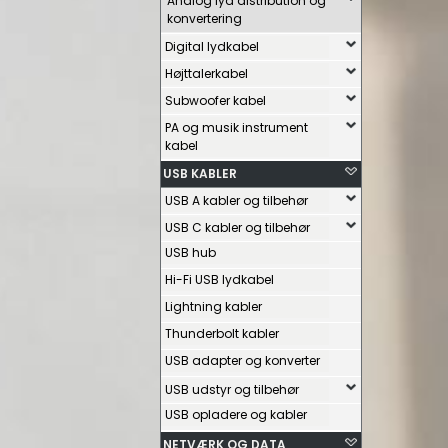
Analog lyd distribution og
konvertering
Digital lydkabel
Højttalerkabel
Subwoofer kabel
PA og musik instrument
kabel
USB KABLER
USB A kabler og tilbehør
USB C kabler og tilbehør
USB hub
Hi-Fi USB lydkabel
Lightning kabler
Thunderbolt kabler
USB adapter og konverter
USB udstyr og tilbehør
USB opladere og kabler
NETVÆRK OG DATA