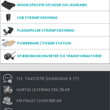
MODELSPECIFIK OPLADER OG LADEKABEL
USB STRØMFORSYNING
PLADESPILLER STRØMFORSYNING
POWERBANK / POWER STATION
SPÆNDINGSKONVERTER OG TRANSFORMATORER
TLF. 7442 1078 (HVERDAGE 9-17)
HURTIG LEVERING FRA 39 KR
FRI FRAGT OVER 995 KR