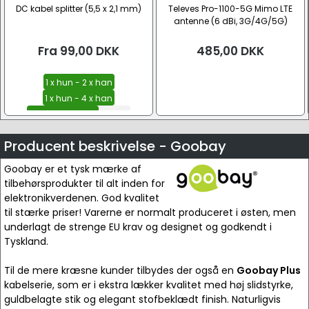
DC kabel splitter (5,5 x 2,1 mm)
Televes Pro-1100-5G Mimo LTE
antenne (6 dBi, 3G/4G/5G)
Fra
99,00
DKK
485,00
DKK
1 x hun - 2 x han
1 x hun - 4 x han
1 x hun - 6 x han
Se alle
Producent beskrivelse - Goobay
Goobay er et tysk mærke af
tilbehørsprodukter til alt inden for
elektronikverdenen. God kvalitet
til stærke priser! Varerne er normalt produceret i østen, men
underlagt de strenge EU krav og designet og godkendt i
Tyskland.
Til de mere kræsne kunder tilbydes der også en
Goobay Plus
kabelserie, som er i ekstra lækker kvalitet med høj slidstyrke,
guldbelagte stik og elegant stofbeklædt finish. Naturligvis