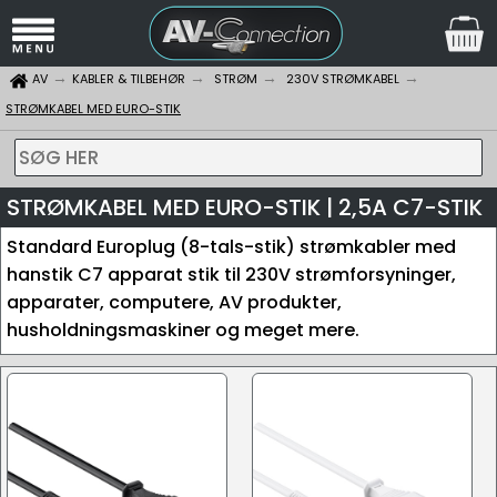
AV
KABLER & TILBEHØR
STRØM
230V STRØMKABEL
STRØMKABEL MED EURO-STIK
SØG HER
STRØMKABEL MED EURO-STIK | 2,5A C7-STIK
Standard Europlug (8-tals-stik) strømkabler med
hanstik C7 apparat stik til 230V strømforsyninger,
apparater, computere, AV produkter,
husholdningsmaskiner og meget mere.