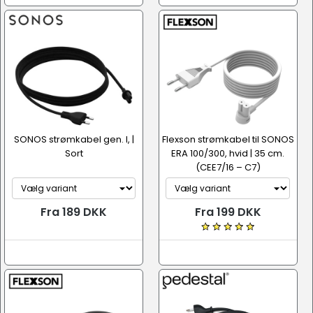
SONOS strømkabel gen. I, |
Flexson strømkabel til SONOS
Sort
ERA 100/300, hvid | 35 cm.
(CEE7/16 – C7)
Fra 189 DKK
Fra 199 DKK