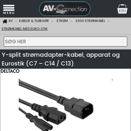
AV
KABLER & TILBEHØR
STRØM
230V STRØMKABEL
STRØMKABEL MED EURO-STIK
SØG HER
Y-split strømadapter-kabel, apparat og
Eurostik (C7 – C14 / C13)