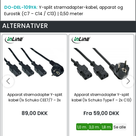
DO-DEL-109YA:
Y-split strømadapter-kabel, apparat og
Eurostik (C7 – C14 / C13) | 0,50 meter
ALTERNATIVER
Apparat strømadapter Y-split
Apparat strømadapter Y-split
kabel (1x Schuko CEE7/7 – 3x
kabel (1x Schuko Type F – 2x C13)
C13)
89,00
DKK
Fra
59,00
DKK
1,0 m.
3,0 m.
1,8 m.
Se alle