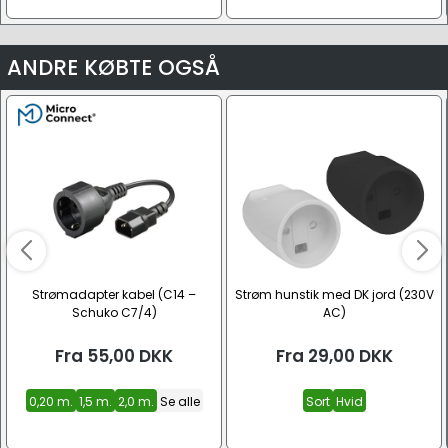
ANDRE KØBTE OGSÅ
Strømadapter kabel (C14 –
Strøm hunstik med DK jord (230V
Schuko C7/4)
AC)
Fra
55,00
DKK
Fra
29,00
DKK
0,20 m.
1,5 m.
2,0 m.
Se alle
Sort
Hvid