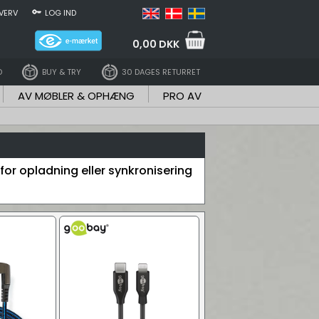
VERV
LOG IND
0,00 DKK
D
BUY & TRY
30 DAGES RETURRET
AV MØBLER & OPHÆNG
PRO AV
 for opladning eller synkronisering