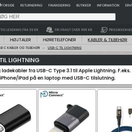
FORSIDE
RETURNERING
FINANSIERING
BUTIKKER
INFORMATION
ERH
TIG LEVERING FRA 39 KR
FRI FRAGT OVER 995 KR
PRISSIKKERHE
HØJTALER
HØRETELEFONER
KABLER & TILBEHØR
SB C KABLER OG TILBEHØR
USB-C TIL LIGHTNING
TIL LIGHTNING
ladekabler fra USB-C Type 3.1 til Apple Lightning. F.eks.
 iPhone/iPad på en laptop med USB-C tilslutning.