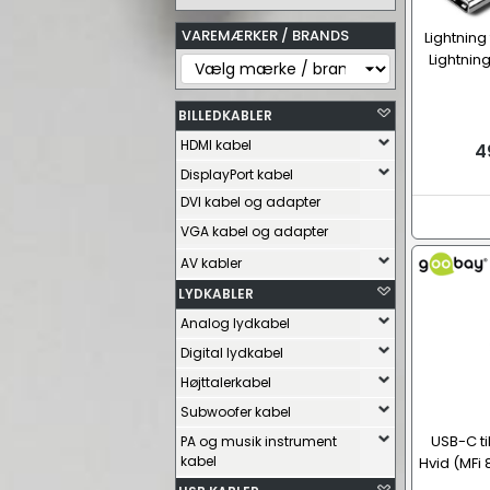
VAREMÆRKER / BRANDS
Lightning 
Lightnin
BILLEDKABLER
HDMI kabel
4
DisplayPort kabel
DVI kabel og adapter
VGA kabel og adapter
AV kabler
LYDKABLER
Analog lydkabel
Digital lydkabel
Højttalerkabel
Subwoofer kabel
USB-C til
PA og musik instrument
kabel
Hvid (MFi