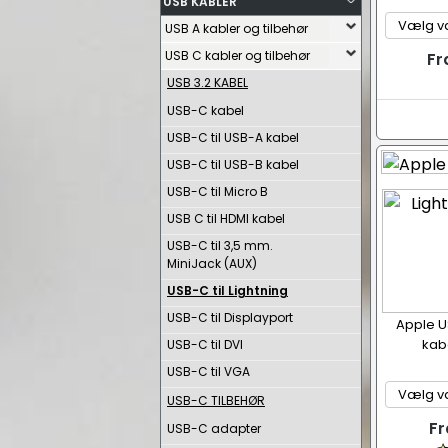
USB KABLER
USB A kabler og tilbehør
USB C kabler og tilbehør
Fr
USB 3.2 KABEL
USB-C kabel
USB-C til USB-A kabel
USB-C til USB-B kabel
USB-C til Micro B
USB C til HDMI kabel
USB-C til 3,5 mm.
MiniJack (AUX)
USB-C til Lightning
USB-C til Displayport
Apple US
kabe
USB-C til DVI
USB-C til VGA
USB-C TILBEHØR
Fr
USB-C adapter