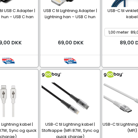
til USB C Adapter |
USB C til Lightning Adapter |
USB-C til vinkle
g hun – USB C han
Lightning han – USB C hun
kabel
9,00 DKK
69,00 DKK
89,00 
 Lightning kabel |
USB-C til Lightning kabel |
USB-C til Lightning
 87W, Sync og quick
Stofkappe (MFi 87W, Sync og
(MFI)
charge)
quick charge)