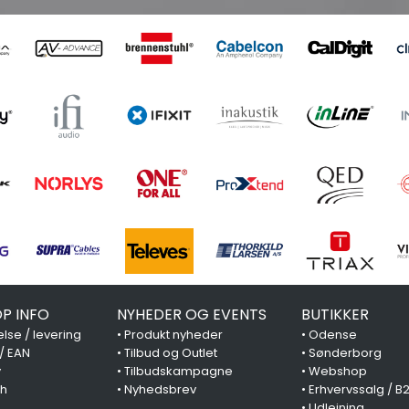
P INFO
NYHEDER OG EVENTS
BUTIKKER
lse / levering
•
Produkt nyheder
•
Odense
 / EAN
•
Tilbud og Outlet
•
Sønderborg
y
•
Tilbudskampagne
•
Webshop
ch
•
Nyhedsbrev
•
Erhvervssalg / B
•
Udlejning