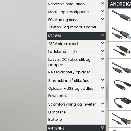
ANDRE K
Netværksinstallation
Mobil- og smartphone
PC, Mac og server
Telefon- og modbus kabel
STRØM
230V strømkabel
Ladekabel til elbil
Lavvolt DC kabel, stik og
adapter
Rejseadapter / oplader
Strømskinne / stikdåse
Oplader – USB og trådløs
Powerbank
Strømforsyning og inverter
El materiel
Batterier
ANTENNE