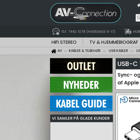
TLF. 7442 1078 (HVERDAGE 9-17)
HUR
HIFI STEREO
TV & HJEMMEBIOGRAF
AV
KABLER & TILBEHØR
USB KABLER
U
USB-C 
Sync- og 
af Apple
VI SAMLER PÅ GLADE KUNDER