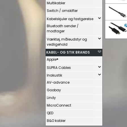
Multikabler
Switch / omskifter
Kabelskjuler og fastgørelse
Bluetooth sender /
modtager
Værktøj, måleudstyr og
vedligehold
KABEL- OG STIK BRANDS
Apple®
SUPRA Cables
Inakustik
AV-advance
Goobay
Lindy
MicroConnect
QED
B&O kabler