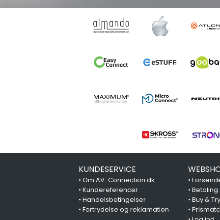
KUNDESERVICE
WEBSHO
•
Om AV-Connection.dk
•
Forsende
•
Kundereferencer
•
Betaling
•
Handelsbetingelser
•
Buy & Tr
•
Fortrydelse og reklamation
•
Prismat
•
Log ind