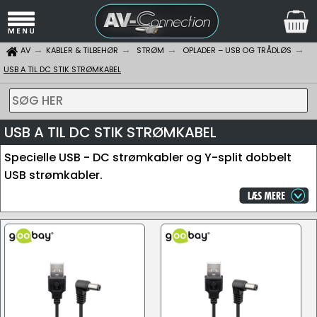
AV
KABLER & TILBEHØR
STRØM
OPLADER – USB OG TRÅDLØS
USB A TIL DC STIK STRØMKABEL
SØG HER
USB A TIL DC STIK STRØMKABEL
Specielle USB - DC strømkabler og Y-split dobbelt
USB strømkabler.