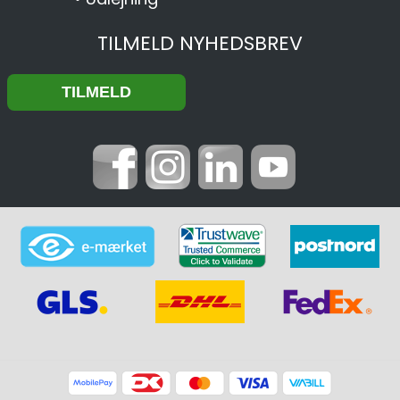
TILMELD NYHEDSBREV