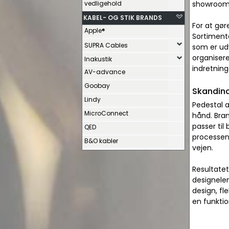
vedligehold
showrooms 
KABEL- OG STIK BRANDS
For at gør
Apple®
Sortiment
SUPRA Cables
som er ud
organisere
Inakustik
indretning
AV-advance
Goobay
Skandina
Lindy
Pedestal a
MicroConnect
hånd. Bran
passer til
QED
processen 
B&O kabler
vejen.
Resultatet
designelem
design, fl
en funktio