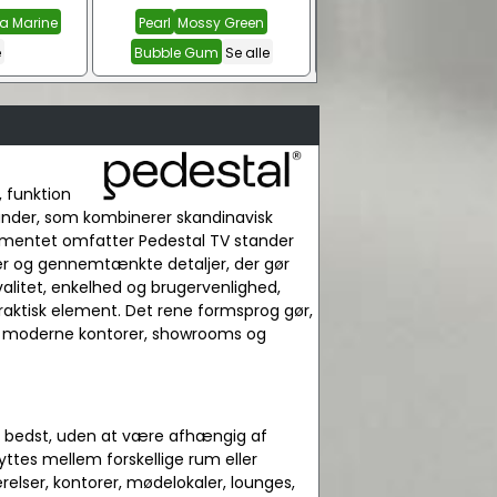
ra Marine
Pearl
Mossy Green
e
Bubble Gum
Se alle
, funktion
tander, som kombinerer skandinavisk
rtimentet omfatter Pedestal TV stander
nger og gennemtænkte detaljer, der gør
valitet, enkelhed og brugervenlighed,
 praktisk element. Det rene formsprog gør,
 til moderne kontorer, showrooms og
ser bedst, uden at være afhængig af
ttes mellem forskellige rum eller
elser, kontorer, mødelokaler, lounges,