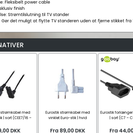
e: Fleksibelt power cable
ksklusiv finish
se: Strømtilslutning til TV stander
: Gør det muligt at flytte TV standeren uden at fjerne stikket fr
NATIVER
k strømkabel med
Eurostik strømkabel med
Eurostik forlænge
ik | sort (CEE7/16 –
vinklet Euro-stik | hvid
| sort (C7 – 
C7)
(CEE7/16 – C7)
9,00
DKK
Fra
89,00
DKK
Fra
44,0