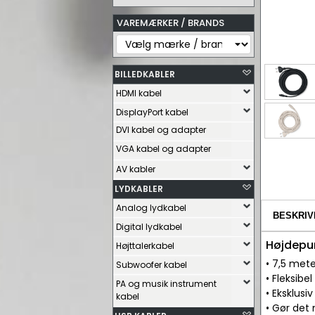
VAREMÆRKER / BRANDS
BILLEDKABLER
HDMI kabel
DisplayPort kabel
DVI kabel og adapter
VGA kabel og adapter
AV kabler
LYDKABLER
Analog lydkabel
BESKRIV
Digital lydkabel
Højdepu
Højttalerkabel
• 7,5 met
Subwoofer kabel
• Fleksibe
PA og musik instrument
• Eksklusi
kabel
• Gør det