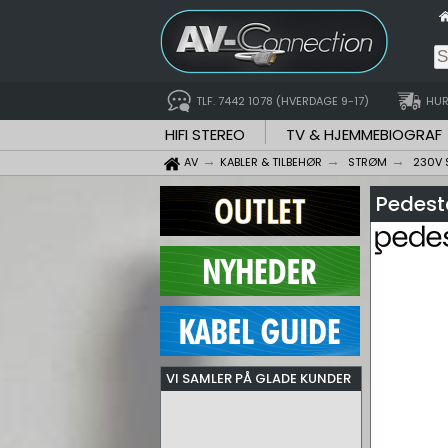
TLF. 7442 1078 (HVERDAGE 9-17)
HUR
HIFI STEREO
TV & HJEMMEBIOGRAF
AV
KABLER & TILBEHØR
STRØM
230V 
Pedesta
VI SAMLER PÅ GLADE KUNDER