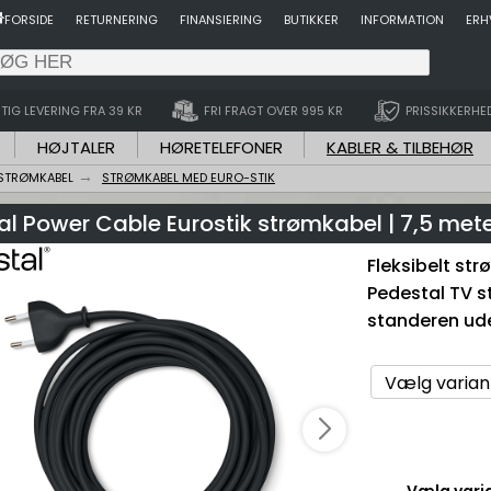
FORSIDE
RETURNERING
FINANSIERING
BUTIKKER
INFORMATION
ERH
TIG LEVERING FRA 39 KR
FRI FRAGT OVER 995 KR
PRISSIKKERHE
HØJTALER
HØRETELEFONER
KABLER & TILBEHØR
STRØMKABEL
STRØMKABEL MED EURO-STIK
l Power Cable Eurostik strømkabel | 7,5 met
Fleksibelt str
Pedestal TV s
standeren ude