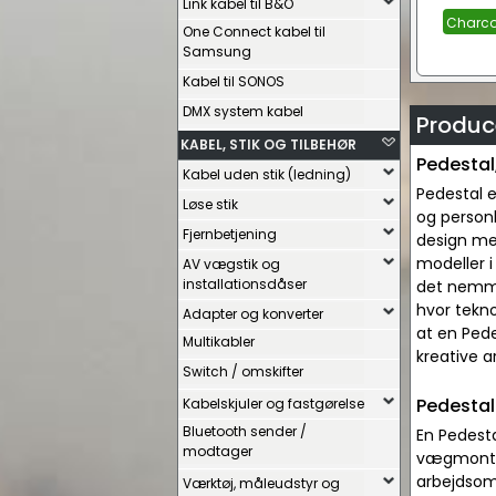
Link kabel til B&O
Charco
One Connect kabel til
Samsung
Kabel til SONOS
DMX system kabel
Produce
KABEL, STIK OG TILBEHØR
Pedestal,
Kabel uden stik (ledning)
Pedestal e
Løse stik
og personl
Fjernbetjening
design med
modeller i
AV vægstik og
installationsdåser
det nemmer
hvor tekno
Adapter og konverter
at en Pede
Multikabler
kreative a
Switch / omskifter
Pedestal
Kabelskjuler og fastgørelse
Bluetooth sender /
En Pedesta
modtager
vægmonteri
arbejdsomr
Værktøj, måleudstyr og