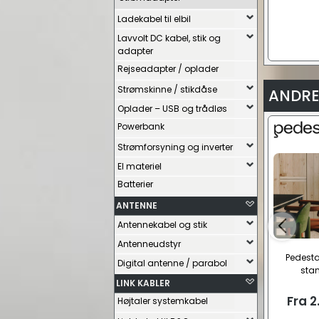
Ladekabel til elbil
Lavvolt DC kabel, stik og
adapter
Rejseadapter / oplader
Strømskinne / stikdåse
ANDRE
Oplader – USB og trådløs
Powerbank
Strømforsyning og inverter
El materiel
Batterier
ANTENNE
Antennekabel og stik
Antenneudstyr
Pedesta
Digital antenne / parabol
sta
LINK KABLER
Fra
2
Højtaler systemkabel