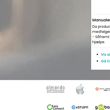
Manualer
Da produce
medfølger 
- Såfremt 
hjælpe.
Vis 
Gå ti