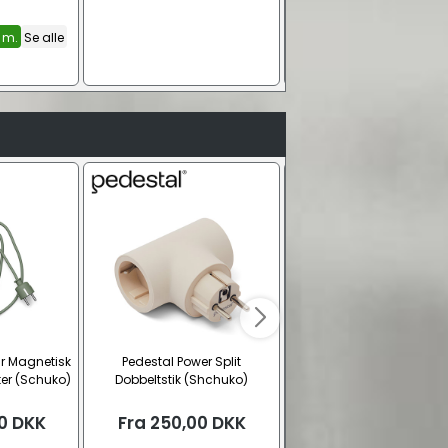
 m.
Se alle
r Magnetisk
Pedestal Power Split
SUPRA LoRad SWF-10
ter (Schuko)
Dobbeltstik (Shchuko)
apparat strøm hunstik (
AC)
0
DKK
Fra
250,00
DKK
89,00
DKK