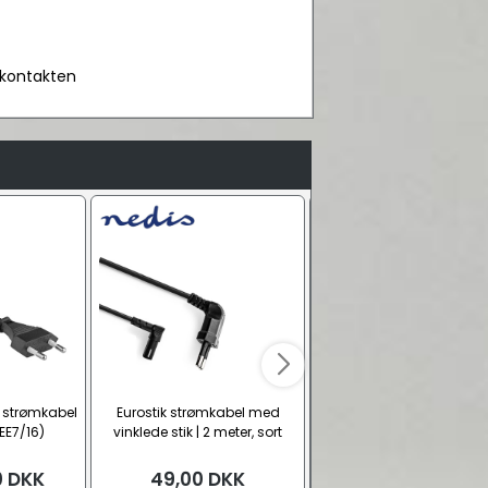
a kontakten
r strømkabel
Eurostik strømkabel med
Shaver spiral strømkab
CEE7/16)
vinklede stik | 2 meter, sort
(CEE7/16 – C7)
0
DKK
49,00
DKK
59,00
DKK