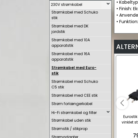
• Kabeltyp
230V strømkabel
• Finish: E
Strømkabel med Schuko
• Anvendel
stik
• Funktion
Strømkabel med DK
jordstik
Strømkabel med 10A
ALTER
apparatstik
Strømkabel med 16A
apparatstik
Strømkabel med Euro-
stik
Strømkabel med Schuko
C5 stik
Strømkabel med CEE stik
Strøm forlængerkabel
Hi-Fi strømkabel og filter
Eurosti
Strømkabel uden stik
vinklet st
Strømstik / stikprop
7
Strømadapter