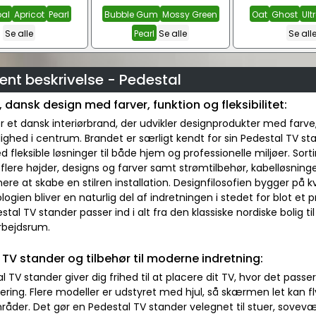
al
Apricot
Pearl
Bubble Gum
Mossy Green
Oat
Ghost
Ult
Se alle
Pearl
Se alle
Se all
nt beskrivelse - Pedestal
 dansk design med farver, funktion og fleksibilitet:
r et dansk interiørbrand, der udvikler designprodukter med farve
ighed i centrum. Brandet er særligt kendt for sin Pedestal TV s
 fleksible løsninger til både hjem og professionelle miljøer. So
 flere højder, designs og farver samt strømtilbehør, kabelløsni
e at skabe en stilren installation. Designfilosofien bygger på k
logien bliver en naturlig del af indretningen i stedet for blot et
stal TV stander passer ind i alt fra den klassiske nordiske bolig
rbejdsrum.
 TV stander og tilbehør til moderne indretning:
l TV stander giver dig frihed til at placere dit TV, hvor det pas
ng. Flere modeller er udstyret med hjul, så skærmen let kan fly
åder. Det gør en Pedestal TV stander velegnet til stuer, sovevær