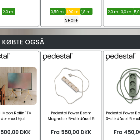
2,0 m.
0,50 m.
1,00 m.
1,8 m.
2,0 m.
3,0 m.
5,0
Se alle
 KØBTE OGSÅ
l Moon Rollin´ TV
Pedestal Power Beam
Pedestal Power Ba
nder med hjul
Magnetisk 5-stikdåse | 5
3-stikdåse | 5 me
meter (Schuko)
.500,00
DKK
Fra
550,00
DKK
Fra
450,0