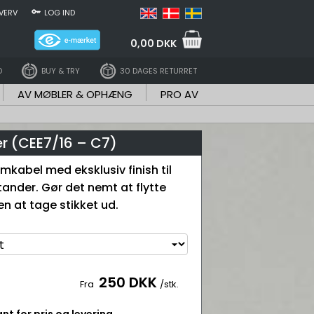
VERV
LOG IND
0,00 DKK
D
BUY & TRY
30 DAGES RETURRET
AV MØBLER & OPHÆNG
PRO AV
er (CEE7/16 – C7)
ømkabel med eksklusiv finish til
tander. Gør det nemt at flytte
n at tage stikket ud.
250 DKK
Fra
/stk.