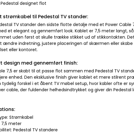
 Pedestal designet flot
lt strømkabel til Pedestal TV stander:
edestal TV stander den sidste flotte detalje med et Power Cable 
d et elegant og gennemført look. Kablet er 7,5 meter langt, så
mmet uden først at skulle trække stikket ud af stikkontakten. Det
 at ændre indretning, justere placeringen af skærmen eller skabe 
et eller kontoret.
vt design med gennemført finish:
le 7,5 er skabt til at passe flot sammen med Pedestal TV stand
jere enhed. Den eksklusive finish giver kablet et mere stilrent 
 tydelig forskel i et åbent TV møbel setup, hvor kabler ofte er synl
r cable, der fuldender helhedsindtrykket og giver din Pedestal 
ations:
type: Strømkabel
 7,5 meter
ilitet: Pedestal TV standere