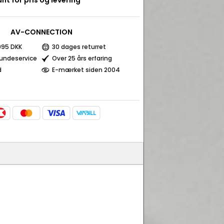
nt for pris og levering
AV-CONNECTION
 995 DKK
30 dages returret
kundeservice
Over 25 års erfaring
d
E-mærket siden 2004