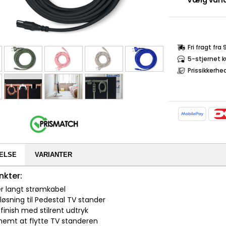
Vælg varia
Fri fragt fra
5-stjernet 
Prissikkerhe
ELSE
VARIANTER
nkter:
er langt strømkabel
l løsning til Pedestal TV stander
v finish med stilrent udtryk
 nemt at flytte TV standeren