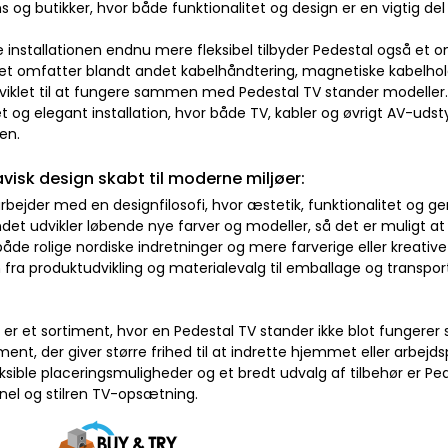
og butikker, hvor både funktionalitet og design er en vigtig del
e installationen endnu mere fleksibel tilbyder Pedestal også et 
et omfatter blandt andet kabelhåndtering, magnetiske kabelhold
viklet til at fungere sammen med Pedestal TV stander modeller.
t og elegant installation, hvor både TV, kabler og øvrigt AV-udst
en.
visk design skabt til moderne miljøer:
rbejder med en designfilosofi, hvor æstetik, funktionalitet og
det udvikler løbende nye farver og modeller, så det er muligt at
 både rolige nordiske indretninger og mere farverige eller kreative
fra produktudvikling og materialevalg til emballage og transport
 er et sortiment, hvor en Pedestal TV stander ikke blot funger
ent, der giver større frihed til at indrette hjemmet eller arbe
eksible placeringsmuligheder og et bredt udvalg af tilbehør er Ped
nel og stilren TV-opsætning.