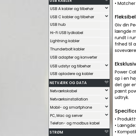
USB KABLER
• Matcher
USB A kabler og tilbehør
Fleksibe
USB C kabler og tilbehør
USB hub
Giv din P
længde me
Hi-Fi USB lydkabel
rundt i ru
Lightning kabler
frihed til
Thunderbolt kabler
soveværels
USB adapter og konverter
Eksklusi
USB udstyr og tilbehør
Power Cab
USB opladere og kabler
op i en hø
NETVÆRK OG DATA
det gør en
pænt powe
Netværkskabel
udtryk.
Netværksinstallation
Mobil- og smartphone
Specific
PC, Mac og server
• Produkt
Telefon- og modbus kabel
• Længde:
• Kompatib
STRØM