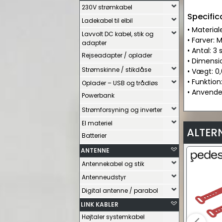
230V strømkabel
Specific
Ladekabel til elbil
• Material
Lavvolt DC kabel, stik og
• Farver:
adapter
• Antal: 3 
Rejseadapter / oplader
• Dimension
Strømskinne / stikdåse
• Vægt: 0,
• Funktion
Oplader – USB og trådløs
• Anvendel
Powerbank
Strømforsyning og inverter
El materiel
ALTER
Batterier
ANTENNE
Antennekabel og stik
Antenneudstyr
Digital antenne / parabol
LINK KABLER
Højtaler systemkabel