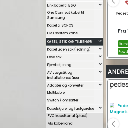
Link kabel til B&O
One Connect kabel til
Pedest
Samsung
Kabel til SONOS
Fra
DMX system kabel
KABEL, STIK OG TILBEHØR
Burn
Kabel uden stik (ledning)
Powd
Løse stik
Fjernbetjening
ANDRE
AV vægstik og
installationsdåser
Adapter og konverter
Multikabler
Switch / omskifter
Kabelskjuler og fastgørelse
PVC kabelkanal (plast)
Alu kabelkanal