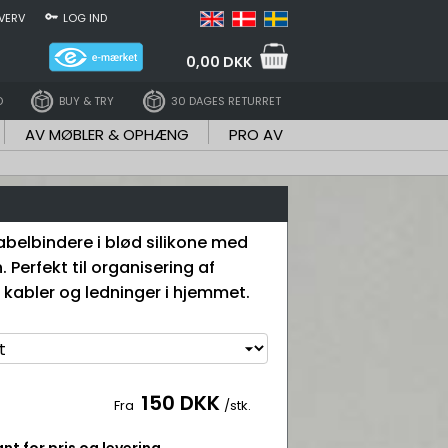
VERV
LOG IND
0,00 DKK
D
BUY & TRY
30 DAGES RETURRET
AV MØBLER & OPHÆNG
PRO AV
belbindere i blød silikone med
. Perfekt til organisering af
 kabler og ledninger i hjemmet.
150 DKK
Fra
/stk.