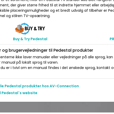
ent, der giver større frihed til at indrette hjemmet eller arbe
eksible placeringsmuligheder og et bredt udvalg af tilbehør er Ped
nel og stilren TV-opsætning.
Buy & Try Pedestal
P
 og brugervejledninger til Pedestal produkter
nterne ikke laver manualer eller vejledninger på alle sprog, kan
manual på lokalt sprog til varen.
du er i tvivl om en manual findes i det ønskede sprog, kontakt os 
alle Pedestal produkter hos AV-Connection
l Pedestal´s website