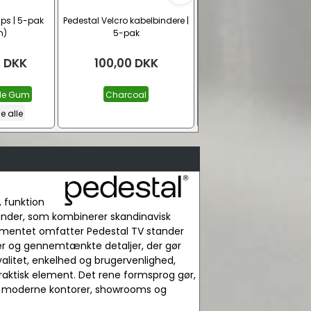
ips | 5-pak
Pedestal Velcro kabelbindere |
Pedestal Cable Bagel Ka
m)
5-pak
holder til Pedestal stand
0
DKK
100,00
DKK
Fra
250,00
DKK
le Gum
Charcoal
Burning Red
Apricot
e alle
Powder Blue
Se alle
, funktion
tander, som kombinerer skandinavisk
rtimentet omfatter Pedestal TV stander
nger og gennemtænkte detaljer, der gør
valitet, enkelhed og brugervenlighed,
 praktisk element. Det rene formsprog gør,
 til moderne kontorer, showrooms og