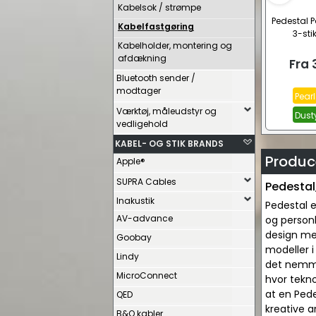
Kabelsok / strømpe
Pedestal 
Kabelfastgøring
3-sti
Kabelholder, montering og
afdækning
Fra
Bluetooth sender /
modtager
Pearl
Værktøj, måleudstyr og
Dust
vedligehold
KABEL- OG STIK BRANDS
Produce
Apple®
SUPRA Cables
Pedestal,
Inakustik
Pedestal e
AV-advance
og personl
design med
Goobay
modeller i
Lindy
det nemmer
MicroConnect
hvor tekno
at en Pede
QED
kreative a
B&O kabler