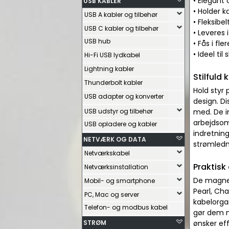
• Elegant 
USB KABLER
• Holder k
USB A kabler og tilbehør
• Fleksib
USB C kabler og tilbehør
• Leveres 
USB hub
• Fås i fle
• Ideel t
Hi-Fi USB lydkabel
Lightning kabler
Stilfuld 
Thunderbolt kabler
Hold styr
USB adapter og konverter
design. Di
USB udstyr og tilbehør
med. De i
arbejdsom
USB opladere og kabler
indretning
NETVÆRK OG DATA
strømledn
Netværkskabel
Praktisk
Netværksinstallation
De magnet
Mobil- og smartphone
Pearl, Ch
PC, Mac og server
kabelorga
Telefon- og modbus kabel
gør dem n
STRØM
ønsker ef