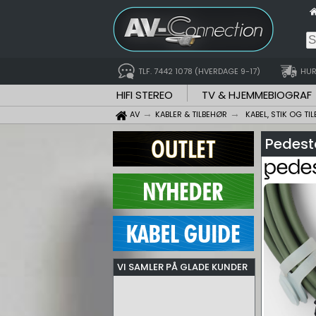
TLF. 7442 1078 (HVERDAGE 9-17)
HUR
HIFI STEREO
TV & HJEMMEBIOGRAF
AV
KABLER & TILBEHØR
KABEL, STIK OG TI
Pedest
VI SAMLER PÅ GLADE KUNDER