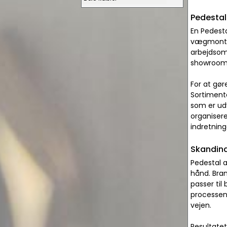
Pedestal
En Pedesta
vægmonteri
arbejdsomr
showrooms 
For at gør
Sortiment
som er ud
organisere
indretning
Skandina
Pedestal a
hånd. Bran
passer til
processen 
vejen.
Resultatet