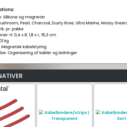
ations:
e: Silikone og magneter
 Mushroom, Pearl, Charcoal, Dusty Rose, Ultra Marine, Mossy Gree
stk. pr. pakke
er: H: 0,4 x B: 1,8 x L: 16,3 cm
01 kg
: Magnetisk kabelstyring
se: Organisering af kabler og ledninger
NATIVER