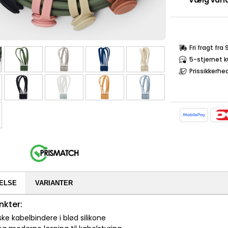
Vælg varia
Fri fragt fra
5-stjernet 
Prissikkerhe
ELSE
VARIANTER
nkter:
ke kabelbindere i blød silikone