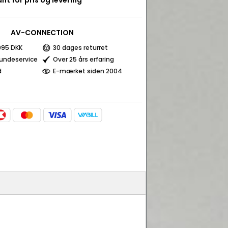
nt for pris og levering
AV-CONNECTION
 995 DKK
30 dages returret
kundeservice
Over 25 års erfaring
d
E-mærket siden 2004