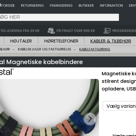
FORSIDE
RETURNERING
FINANSIERING
BUTIKKER
INFORMATION
ERH
TIG LEVERING FRA 39 KR
FRI FRAGT OVER 995 KR
PRISSIKKERHE
HØJTALER
HØRETELEFONER
KABLER & TILBEHØR
LBEHØR
KABELSKJULER OG FASTGØRELSE
KABELFASTGØRING
al Magnetiske kabelbindere
Magnetiske ka
stilrent design
opladere, USB