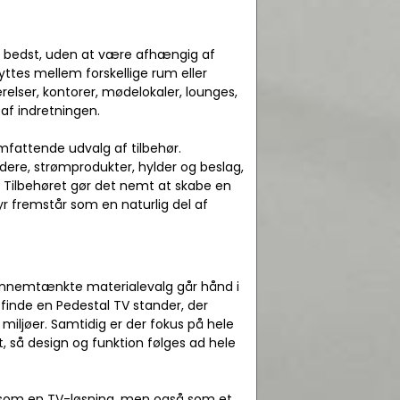
ser bedst, uden at være afhængig af
ttes mellem forskellige rum eller
elser, kontorer, mødelokaler, lounges,
 af indretningen.
omfattende udvalg af tilbehør.
ere, strømprodukter, hylder og beslag,
 Tilbehøret gør det nemt at skabe en
yr fremstår som en naturlig del af
 gennemtænkte materialevalg går hånd i
 finde en Pedestal TV stander, der
 miljøer. Samtidig er der fokus på hele
, så design og funktion følges ad hele
er som en TV-løsning, men også som et