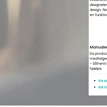
designelem
design, fl
en funktio
Manualer
Da produce
medfølger 
- Såfremt 
hjælpe.
Vis 
Gå ti