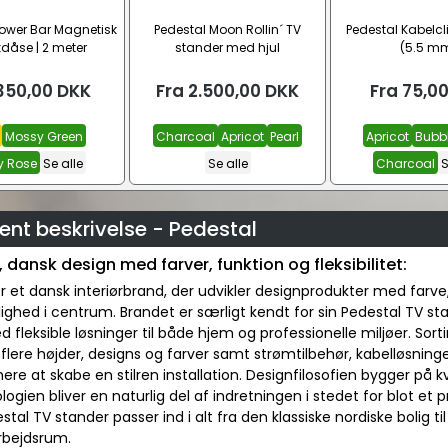
Power Bar Magnetisk
Pedestal Moon Rollin´ TV
Pedestal Kabelcl
kdåse | 2 meter
stander med hjul
(5.5 m
350,00
DKK
Fra
2.500,00
DKK
Fra
75,0
Mossy Green
Charcoal
Apricot
Pearl
Apricot
Bubb
y Rose
Se alle
Se alle
Charcoal
S
nt beskrivelse - Pedestal
 dansk design med farver, funktion og fleksibilitet:
r et dansk interiørbrand, der udvikler designprodukter med farve
ighed i centrum. Brandet er særligt kendt for sin Pedestal TV s
 fleksible løsninger til både hjem og professionelle miljøer. So
 flere højder, designs og farver samt strømtilbehør, kabelløsni
e at skabe en stilren installation. Designfilosofien bygger på k
logien bliver en naturlig del af indretningen i stedet for blot et
stal TV stander passer ind i alt fra den klassiske nordiske bolig
rbejdsrum.