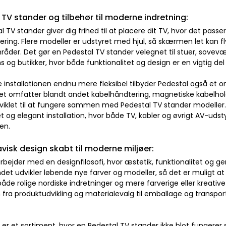
 TV stander og tilbehør til moderne indretning:
l TV stander giver dig frihed til at placere dit TV, hvor det pas
ng. Flere modeller er udstyret med hjul, så skærmen let kan fly
åder. Det gør en Pedestal TV stander velegnet til stuer, sovevær
og butikker, hvor både funktionalitet og design er en vigtig del
e installationen endnu mere fleksibel tilbyder Pedestal også et 
et omfatter blandt andet kabelhåndtering, magnetiske kabelhold
viklet til at fungere sammen med Pedestal TV stander modeller.
t og elegant installation, hvor både TV, kabler og øvrigt AV-udst
en.
visk design skabt til moderne miljøer:
rbejder med en designfilosofi, hvor æstetik, funktionalitet og
det udvikler løbende nye farver og modeller, så det er muligt at
 både rolige nordiske indretninger og mere farverige eller kreative
fra produktudvikling og materialevalg til emballage og transport
 er et sortiment, hvor en Pedestal TV stander ikke blot funger