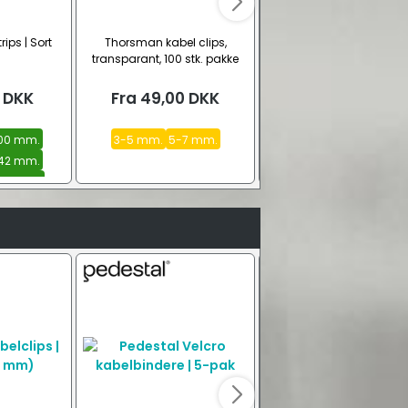
ips | Sort
Thorsman kabel clips,
D-Line Vita kabelclips
transparant, 100 stk. pakke
selvklæbende | 6-stk. pa
DKK
Fra
49,00
DKK
48,00
DKK
 100 mm.
3-5 mm.
5-7 mm.
 142 mm.
 370 mm.
e