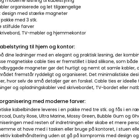
og moderne løsning til kabelstyring
abler organiserede og let tilgængelige
elt design med stærke magneter
i pakke med 3 stk.
re stilfulde farver
il skrivebord, TV-møbler og hjemmekontor
kabelstyring til hjem og kontor:
 på dine ledninger med en elegant og praktisk løsning, der komb
sse magnetiske cable ties er fremstillet i blød silikone, som både
ndbyggede magneter gør det hurtigt og nemt at samle kabler, o
rådet fremstår ryddeligt og organiseret. Det minimalistiske des
er, hvor selv de små detaljer gør en forskel. Cable ties er ideelle t
inger og opladningskabler ved skrivebordet, TV-bordet eller nat
 organisering med moderne farver:
iske kabelbindere leveres i en pakke med tre stk. og fås i en
arcoal, Dusty Rose, Ultra Marine, Mossy Green, Bubble Gum og Gh
niseringen med resten af indretningen eller skabe et mere perso
emme at have med i tasken eller bruge på kontoret, i stuen elle
fektiv kabelhåndtering uden at gå på kompromis med design og