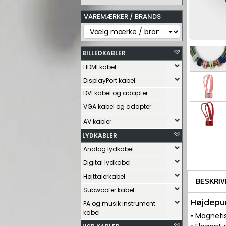
VAREMÆRKER / BRANDS
BILLEDKABLER
HDMI kabel
DisplayPort kabel
DVI kabel og adapter
VGA kabel og adapter
AV kabler
LYDKABLER
Analog lydkabel
Digital lydkabel
Højttalerkabel
BESKRIV
Subwoofer kabel
Højdepu
PA og musik instrument
kabel
• Magnetis