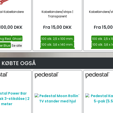
al Kabelbindere
Kabelbindere/strips |
Kabelbindere/str
Transparent
100,00
DKK
Fra
15,00
DKK
Fra
15,00
ing Red
Ghost
100 stk. 2,5 x 100 mm.
100 stk. 2,5 x
100 stk. 3,6 x 140 mm.
100 stk. 3,6 x
er Blue
Se alle
100 stk. 4,5 x 290 mm.
100 stk. 4,8 x
Se alle
Se all
 KØBTE OGSÅ