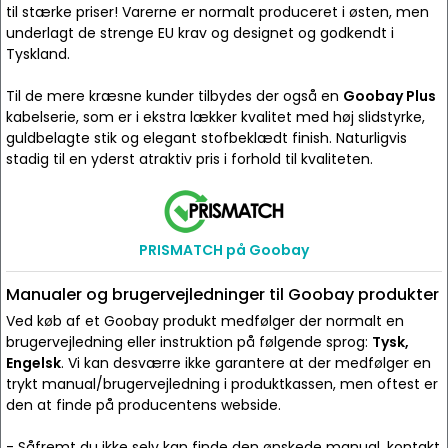
til stærke priser! Varerne er normalt produceret i østen, men
underlagt de strenge EU krav og designet og godkendt i
Tyskland.
Til de mere kræsne kunder tilbydes der også en
Goobay Plus
kabelserie, som er i ekstra lækker kvalitet med høj slidstyrke,
guldbelagte stik og elegant stofbeklædt finish. Naturligvis
stadig til en yderst atraktiv pris i forhold til kvaliteten.
PRISMATCH på Goobay
Manualer og brugervejledninger til Goobay produkter
Ved køb af et Goobay produkt medfølger der normalt en
brugervejledning eller instruktion på følgende sprog:
Tysk,
Engelsk
. Vi kan desværre ikke garantere at der medfølger en
trykt manual/brugervejledning i produktkassen, men oftest er
den at finde på producentens webside.
- Såfremt du ikke selv kan finde den ønskede manual, kontakt