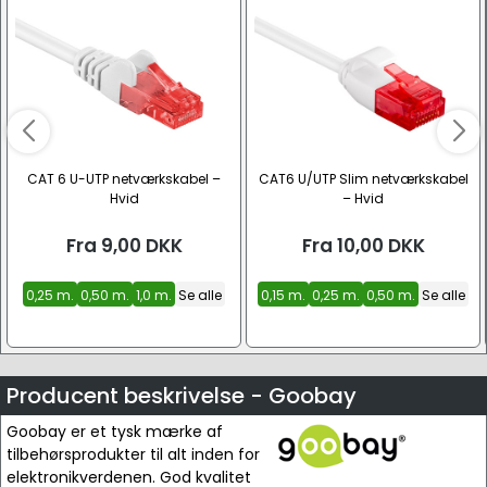
CAT 6 U-UTP netværkskabel –
CAT6 U/UTP Slim netværkskabel
Hvid
– Hvid
Fra
9,00
DKK
Fra
10,00
DKK
0,25 m.
0,50 m.
1,0 m.
Se alle
0,15 m.
0,25 m.
0,50 m.
Se alle
Producent beskrivelse - Goobay
Goobay er et tysk mærke af
tilbehørsprodukter til alt inden for
elektronikverdenen. God kvalitet