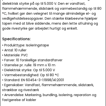
dielektrisk styrke på op til 5.000 V. Den er vandfast,
flammehæmmende, slidstærk og varmebestandig op til 80
°C, hvilket gør den velegnet til mange almindelige el- og
vedligeholdelsesopgaver. Den stærke klæbeevne hjælper
tapen med at blive siddende, mens den lette afrulning og
gode rivestyrke gør arbejdet hurtigt og enkelt.
Specifications:
• Produkttype: Isoleringstape
• Antal: 10 ruller
• Materiale: PVC
• Farver: 10 forskellige standardfarver
• Størrelse pr. rulle: 19 mm x 10 m
• Dielektrisk styrke: Op til 5.000 V
• Varmebestandighed: Op til 80 °C
• Standard: EN 60454-3-1:1998/A1:2001
• Egenskaber: Vandfast, flammehæmmende, slidstærk,
strækbar og rivestærk
• Anvendelse: Markering, bundling, isolering, reparation og
fastgørelse af kabler