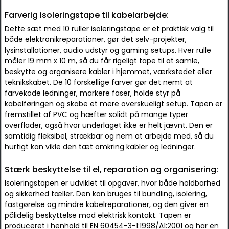
Farverig isoleringstape til kabelarbejde:
Dette sæt med 10 ruller isoleringstape er et praktisk valg til
både elektronikreparationer, gør det selv-projekter,
lysinstallationer, audio udstyr og gaming setups. Hver rulle
måler 19 mm x 10 m, så du får rigeligt tape til at samle,
beskytte og organisere kabler i hjemmet, værkstedet eller
teknikskabet. De 10 forskellige farver gør det nemt at
farvekode ledninger, markere faser, holde styr på
kabelføringen og skabe et mere overskueligt setup. Tapen er
fremstillet af PVC og hæfter solidt på mange typer
overflader, også hvor underlaget ikke er helt jævnt. Den er
samtidig fleksibel, strækbar og nem at arbejde med, så du
hurtigt kan vikle den tæt omkring kabler og ledninger.
Stærk beskyttelse til el, reparation og organisering:
Isoleringstapen er udviklet til opgaver, hvor både holdbarhed
og sikkerhed tæller. Den kan bruges til bundling, isolering,
fastgørelse og mindre kabelreparationer, og den giver en
pålidelig beskyttelse mod elektrisk kontakt. Tapen er
produceret i henhold til EN 60454-3-1:1998/A1:2001 og har en