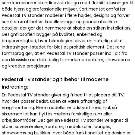
som kombinerer skandinavisk design med fleksible løsninger til
både hjem og professionelle miljøer. Sortimentet omfatter
Pedestal TV stander modeller i flere højder, designs og farver
samt strømtilbehør, kabelløsninger og gennemtænkte
detaljer, der gør det nemmere at skabe en stilren installation.
Designfilosofien bygger på kvalitet, enkelhed og
brugervenlighed, hvor teknologien bliver en naturlig del af
indretningen i stedet for blot et praktisk element. Det rene
formsprog gør, at en Pedestal TV stander passer ind i alt fra
den klassiske nordiske bolig til moderne kontorer, showrooms
og kreative arbejdsrum.
Pedestal TV stander og tilbehør til moderne
indretning:
En Pedestal TV stander giver dig frihed til at placere dit TV,
hvor det passer bedst, uden at være afhængig af
vægmontering. Flere modeller er udstyret med hjul, så
skærmen let kan flyttes mellem forskellige rum eller
arbejdsområder. Det gør en Pedestal TV stander velegnet til
stuer, soveværelser, kontorer, mødelokaler, lounges,
showrooms og butikker, hvor både funktionalitet og design er