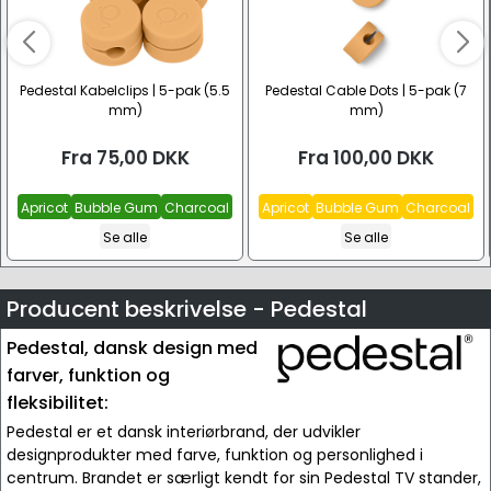
Pedestal Kabelclips | 5-pak (5.5
Pedestal Cable Dots | 5-pak (7
mm)
mm)
Fra
75,00
DKK
Fra
100,00
DKK
Apricot
Bubble Gum
Charcoal
Apricot
Bubble Gum
Charcoal
Se alle
Se alle
Producent beskrivelse - Pedestal
Pedestal, dansk design med
farver, funktion og
fleksibilitet:
Pedestal er et dansk interiørbrand, der udvikler
designprodukter med farve, funktion og personlighed i
centrum. Brandet er særligt kendt for sin Pedestal TV stander,