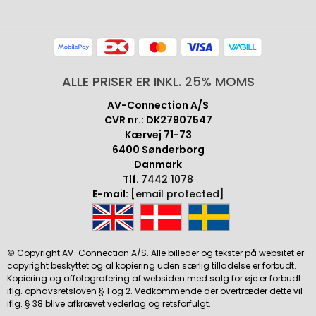
ALLE PRISER ER INKL. 25% MOMS
AV-Connection A/S
CVR nr.: DK27907547
Kærvej 71-73
6400 Sønderborg
Danmark
Tlf.
7442 1078
E-mail:
[email protected]
© Copyright AV-Connection A/S. Alle billeder og tekster på websitet er
copyright beskyttet og al kopiering uden særlig tilladelse er forbudt.
Kopiering og affotografering af websiden med salg for øje er forbudt
iflg. ophavsretsloven § 1 og 2. Vedkommende der overtræder dette vil
iflg. § 38 blive afkrævet vederlag og retsforfulgt.