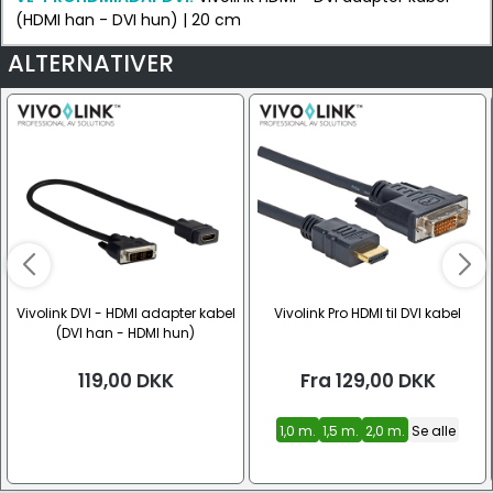
(HDMI han - DVI hun) | 20 cm
ALTERNATIVER
Vivolink DVI - HDMI adapter kabel
Vivolink Pro HDMI til DVI kabel
(DVI han - HDMI hun)
119,00
DKK
Fra
129,00
DKK
1,0 m.
1,5 m.
2,0 m.
Se alle