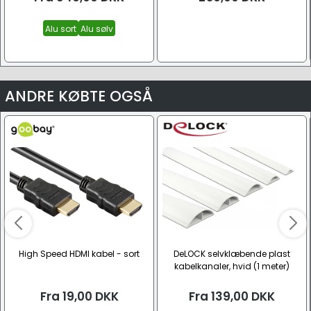
Alu sort
Alu sølv
ANDRE KØBTE OGSÅ
High Speed HDMI kabel - sort
DeLOCK selvklæbende plast
kabelkanaler, hvid (1 meter)
Fra
19,00
DKK
Fra
139,00
DKK