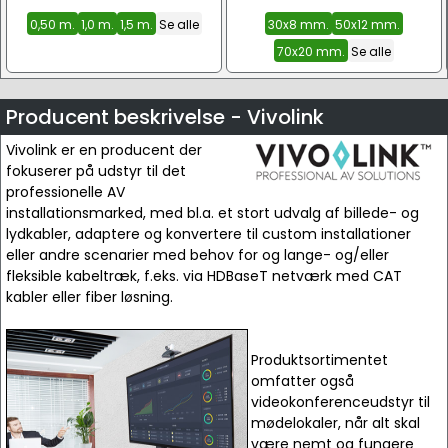
0,50 m.
1,0 m.
1,5 m.
Se alle
30x8 mm.
50x12 mm.
70x20 mm.
Se alle
Producent beskrivelse - Vivolink
Vivolink er en producent der
fokuserer på udstyr til det
professionelle AV
installationsmarked, med bl.a. et stort udvalg af billede- og
lydkabler, adaptere og konvertere til custom installationer
eller andre scenarier med behov for og lange- og/eller
fleksible kabeltræk, f.eks. via HDBaseT netværk med CAT
kabler eller fiber løsning.
Produktsortimentet
omfatter også
videokonferenceudstyr til
mødelokaler, når alt skal
være nemt og fungere