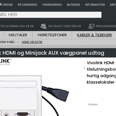
FORSIDE
RETURNERING
FINANSIERING
BUTIKKER
INFORMATION
ERH
TIG LEVERING FRA 39 KR
FRI FRAGT OVER 995 KR
PRISSIKKERHE
HØJTALER
HØRETELEFONER
KABLER & TILBEHØR
HDMI KABEL
HDMI VÆGSTIK
nk HDMI og Minijack AUX vægpanel udtag
Vivolink HDMI 
tilslutnings
hurtig adgang
klasselokale
Varenr: