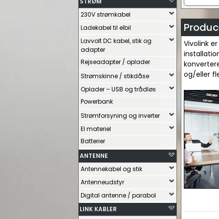
STRØM
230V strømkabel
Produce
Ladekabel til elbil
Lavvolt DC kabel, stik og
Vivolink e
adapter
installati
Rejseadapter / oplader
konvertere
og/eller f
Strømskinne / stikdåse
Oplader – USB og trådløs
Powerbank
Strømforsyning og inverter
El materiel
Batterier
ANTENNE
Antennekabel og stik
Antenneudstyr
Digital antenne / parabol
LINK KABLER