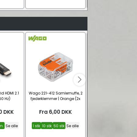
id HDMI 2.1
Wago 221-412 Samlemuffe, 2
Wago 221-415 Samlemuff
60 Hz)
fjederklemmer | Orange (2x
fjederklemmer | Orange 
0,2 - 4 mm²)
0,2 - 4 mm²)
0
DKK
Fra
6,00
DKK
Fra
10,00
DKK
m.
Se alle
1 stk
10 stk
50 stk
Se alle
1 stk
10 stk
25 stk
Se al