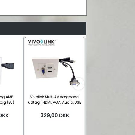
 og AMP
Vivolink Multi AV vægpanel
HDMI vægudtag til LK FU
ag (EU)
udtag | HDMI, VGA, Audio, USB
(1 modul)
(EU)
DKK
329,00
DKK
249,00
DKK