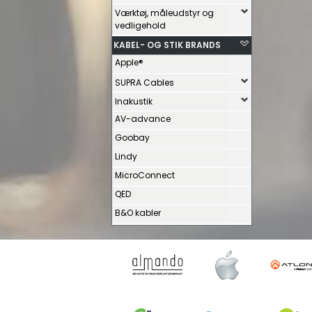
Værktøj, måleudstyr og
vedligehold
KABEL- OG STIK BRANDS
Apple®
SUPRA Cables
Inakustik
AV-advance
Goobay
Lindy
MicroConnect
QED
B&O kabler