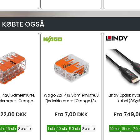
 KØBTE OGSÅ
-420 Samlemuffe,
Wago 221-413 Samlemuffe, 3
Lindy Optisk hybr
rklemmer | Orange
fjederklemmer | Orange (3x
kabel (8K@
 0,2 - 4 mm²)
0,2 - 4 mm²)
22,00
DKK
Fra
7,00
DKK
Fra
749,0
stk
15 stk
Se alle
1 stk
10 stk
50 stk
Se alle
10 m.
15 m.
20 