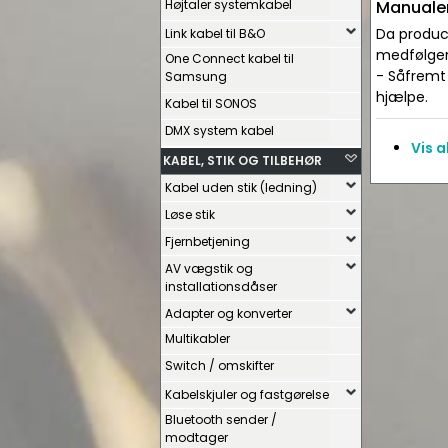
Højtaler systemkabel
Manualer
Da produce
Link kabel til B&O
medfølger 
One Connect kabel til
- Såfremt 
Samsung
hjælpe.
Kabel til SONOS
DMX system kabel
Vis 
KABEL, STIK OG TILBEHØR
Kabel uden stik (ledning)
Løse stik
Fjernbetjening
AV vægstik og
installationsdåser
Adapter og konverter
Multikabler
Switch / omskifter
Kabelskjuler og fastgørelse
Bluetooth sender /
modtager