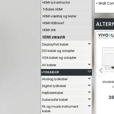
HDMI lyd extractor
• Wall Co
Trådløs HDMI
HDMI værktøj og tester
ALTER
HDMI HDBaseT
HDMI stik
HDMI vægstik
DisplayPort kabel
DVI kabel og adapter
VGA kabel og adapter
AV kabler
LYDKABLER
Analog lydkabel
Vivoli
Digital lydkabel
Højttalerkabel
38
Subwoofer kabel
PA og musik instrument
kabel