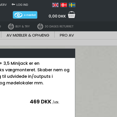
VERV
LOG IND
0,00 DKK
D
BUY & TRY
30 DAGES RETURRET
AV MØBLER & OPHÆNG
PRO AV
+ 3,5 Minijack er en
boks vægmonteret. Skaber nem og
 til udvidede in/outputs i
r og mødelokaler mm.
469 DKK
/stk.