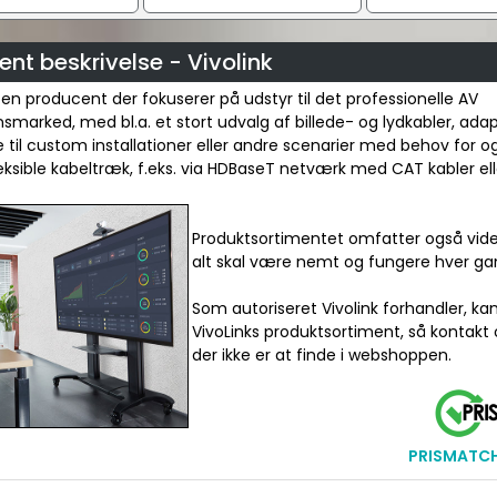
nt beskrivelse - Vivolink
r en producent der fokuserer på udstyr til det professionelle AV
onsmarked, med bl.a. et stort udvalg af billede- og lydkabler, ada
 til custom installationer eller andre scenarier med behov for o
leksible kabeltræk, f.eks. via HDBaseT netværk med CAT kabler elle
Produktsortimentet omfatter også vide
alt skal være nemt og fungere hver ga
Som autoriseret Vivolink forhandler, ka
VivoLinks produktsortiment, så kontakt 
der ikke er at finde i webshoppen.
PRISMATCH 