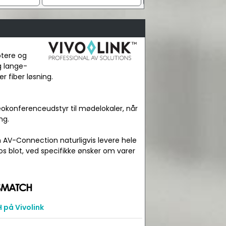
ptere og
g lange-
r fiber løsning.
okonferenceudstyr til mødelokaler, når
ng.
n AV-Connection naturligvis levere hele
os blot, ved specifikke ønsker om varer
på Vivolink