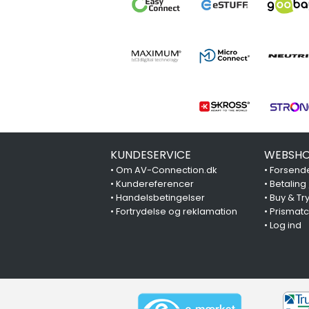
KUNDESERVICE
WEBSHO
•
Om AV-Connection.dk
•
Forsende
•
Kundereferencer
•
Betaling
•
Handelsbetingelser
•
Buy & Tr
•
Fortrydelse og reklamation
•
Prismat
•
Log ind