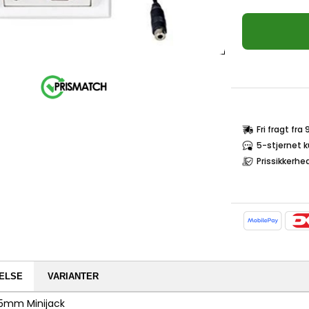
Fri fragt fra
5-stjernet 
Prissikkerhe
ELSE
VARIANTER
,5mm Minijack