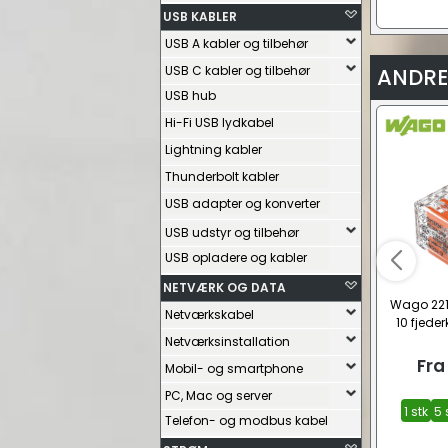
USB KABLER
USB A kabler og tilbehør
USB C kabler og tilbehør
ANDRE
USB hub
Hi-Fi USB lydkabel
Lightning kabler
Thunderbolt kabler
USB adapter og konverter
USB udstyr og tilbehør
USB opladere og kabler
NETVÆRK OG DATA
Wago 221
Netværkskabel
10 fjede
(10x
Netværksinstallation
Fra
Mobil- og smartphone
PC, Mac og server
1 stk
5 
Telefon- og modbus kabel