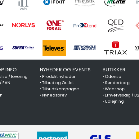
P INFO
NYHEDER OG EVENTS
BUTIKKER
lse / levering
•
Produkt nyheder
•
Odense
 / EAN
•
Tilbud og Outlet
•
Sønderborg
y
•
Tilbudskampagne
•
Webshop
ch
•
Nyhedsbrev
•
Erhvervssalg / B
•
Udlejning