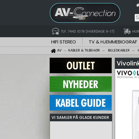
TLF. 7442 1078 (HVERDAGE 9-17)
HUR
HIFI STEREO
TV & HJEMMEBIOGRAF
AV
KABLER & TILBEHØR
BILLEDKABLER
Vivoli
VI SAMLER PÅ GLADE KUNDER