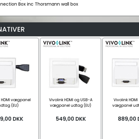
nnection Box inc Thorsmann wall box
NATIVER
nk HDMI vægpanel
Vivolink HDMI og USB-A
Vivolink HDMI
udtag (EU)
vægpanel udtag (EU)
vægpanel udt
9,00
DKK
549,00
DKK
889,00