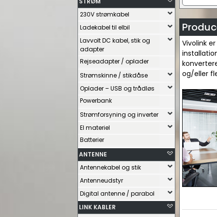
STRØM
230V strømkabel
Produce
Ladekabel til elbil
Lavvolt DC kabel, stik og
Vivolink e
adapter
installati
Rejseadapter / oplader
konvertere
og/eller f
Strømskinne / stikdåse
Oplader – USB og trådløs
Powerbank
Strømforsyning og inverter
El materiel
Batterier
ANTENNE
Antennekabel og stik
Antenneudstyr
Digital antenne / parabol
LINK KABLER