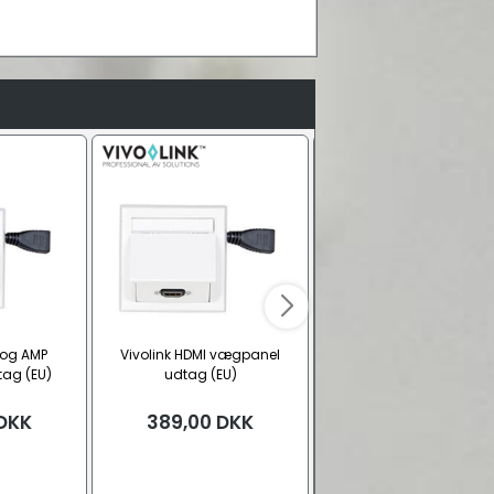
 og AMP
Vivolink HDMI vægpanel
Vivolink USB-A vægpan
ag (EU)
udtag (EU)
udtag (EU)
DKK
389,00
DKK
389,00
DKK