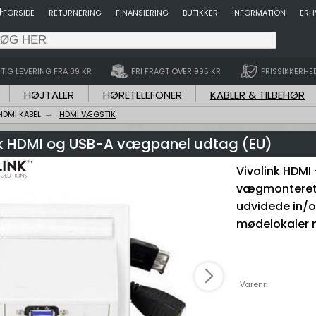
FORSIDE
RETURNERING
FINANSIERING
BUTIKKER
INFORMATION
ERH
TIG LEVERING FRA 39 KR
FRI FRAGT OVER 995 KR
PRISSIKKERHE
HØJTALER
HØRETELEFONER
KABLER & TILBEHØR
HDMI KABEL
HDMI VÆGSTIK
nk HDMI og USB-A vægpanel udtag (EU)
Vivolink HDMI 
vægmonteret.
udvidede in/o
mødelokaler
Varenr: