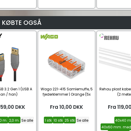
 KØBTE OGSÅ
B 3.2 Gen 1 (USB A
Wago 221-415 Samlemuffe, 5
Rehau plast kabel
an / han)
fjederklemmer | Orange (5x
(2 mete
0,2 - 4 mm²)
59,00
DKK
Fra
10,00
DKK
Fra
119,0
,0 m.
2,0 m.
Se alle
1 stk
10 stk
25 stk
Se alle
40x40 m
40x60 mm. med 