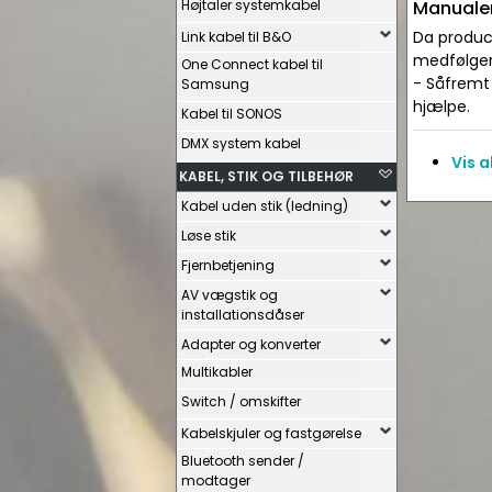
Højtaler systemkabel
Manualer
Da produce
Link kabel til B&O
medfølger 
One Connect kabel til
- Såfremt 
Samsung
hjælpe.
Kabel til SONOS
DMX system kabel
Vis 
KABEL, STIK OG TILBEHØR
Kabel uden stik (ledning)
Løse stik
Fjernbetjening
AV vægstik og
installationsdåser
Adapter og konverter
Multikabler
Switch / omskifter
Kabelskjuler og fastgørelse
Bluetooth sender /
modtager