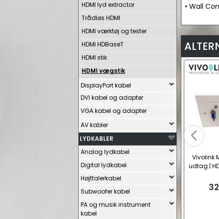
HDMI lyd extractor
• Wall Co
Trådløs HDMI
HDMI værktøj og tester
ALTER
HDMI HDBaseT
HDMI stik
HDMI vægstik
DisplayPort kabel
DVI kabel og adapter
VGA kabel og adapter
AV kabler
LYDKABLER
Analog lydkabel
Vivolink
Digital lydkabel
udtag | HD
Højttalerkabel
32
Subwoofer kabel
PA og musik instrument
kabel