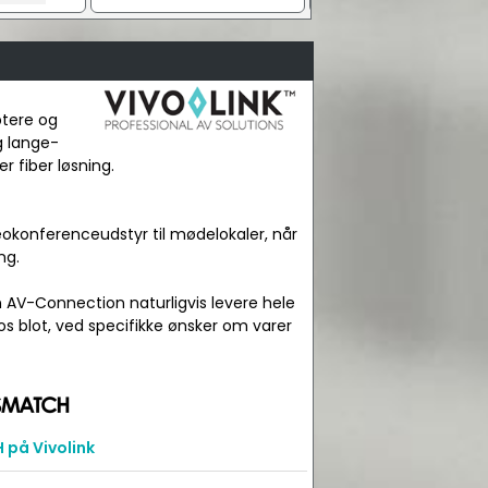
Se alle
ptere og
g lange-
r fiber løsning.
okonferenceudstyr til mødelokaler, når
ng.
n AV-Connection naturligvis levere hele
os blot, ved specifikke ønsker om varer
på Vivolink