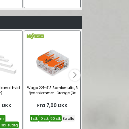
kanal, hvid
Wago 221-413 Samlemuffe, 3
Wago 221-2411 Samlemuff
r)
fjederklemmer | Orange (3x
fjederklemmer, lige/forlæ
0,2 - 4 mm²)
| Orange (2x 0,2 - 4 mm
0
DKK
Fra
7,00
DKK
Fra
8,00
DKK
m.
1 stk
10 stk
50 stk
Se alle
1 stk
10 stk
60 stk
Se al
skillevæg