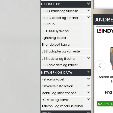
USB KABLER
USB A kabler og tilbehør
USB C kabler og tilbehør
ANDRE
USB hub
Hi-Fi USB lydkabel
Lightning kabler
Thunderbolt kabler
USB adapter og konverter
USB udstyr og tilbehør
USB opladere og kabler
NETVÆRK OG DATA
Anthra US
Netværkskabel
h
Netværksinstallation
Fra
Mobil- og smartphone
PC, Mac og server
0,50 m.
1
Telefon- og modbus kabel