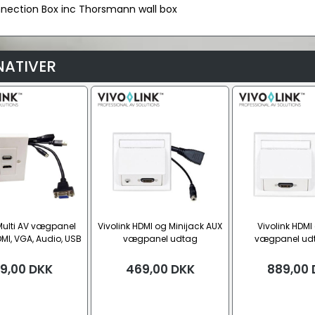
nnection Box inc Thorsmann wall box
NATIVER
 Multi AV vægpanel
Vivolink HDMI og Minijack AUX
Vivolink HDMI
MI, VGA, Audio, USB
vægpanel udtag
vægpanel udt
(EU)
9,00
DKK
469,00
DKK
889,00