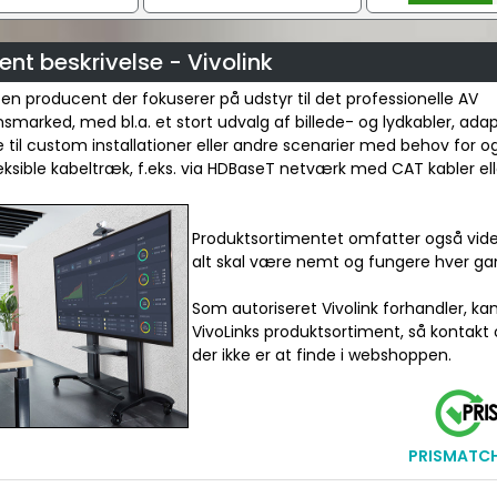
40x90 mm.
nt beskrivelse - Vivolink
r en producent der fokuserer på udstyr til det professionelle AV
onsmarked, med bl.a. et stort udvalg af billede- og lydkabler, ada
 til custom installationer eller andre scenarier med behov for o
leksible kabeltræk, f.eks. via HDBaseT netværk med CAT kabler elle
Produktsortimentet omfatter også vide
alt skal være nemt og fungere hver ga
Som autoriseret Vivolink forhandler, ka
VivoLinks produktsortiment, så kontakt 
der ikke er at finde i webshoppen.
PRISMATCH 