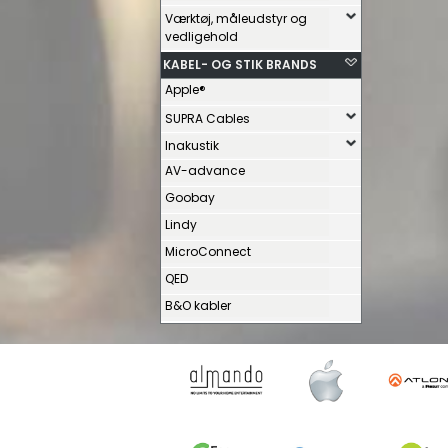
Værktøj, måleudstyr og
vedligehold
KABEL- OG STIK BRANDS
Apple®
SUPRA Cables
Inakustik
AV-advance
Goobay
Lindy
MicroConnect
QED
B&O kabler