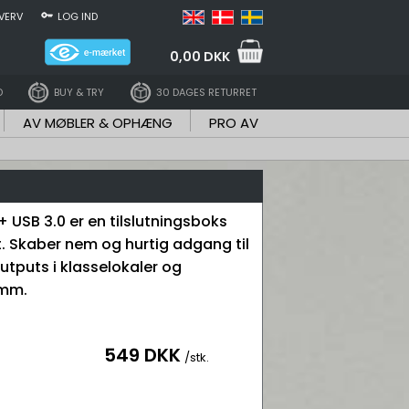
VERV
LOG IND
0,00 DKK
D
BUY & TRY
30 DAGES RETURRET
AV MØBLER & OPHÆNG
PRO AV
+ USB 3.0 er en tilslutningsboks
 Skaber nem og hurtig adgang til
utputs i klasselokaler og
 mm.
549 DKK
/stk.