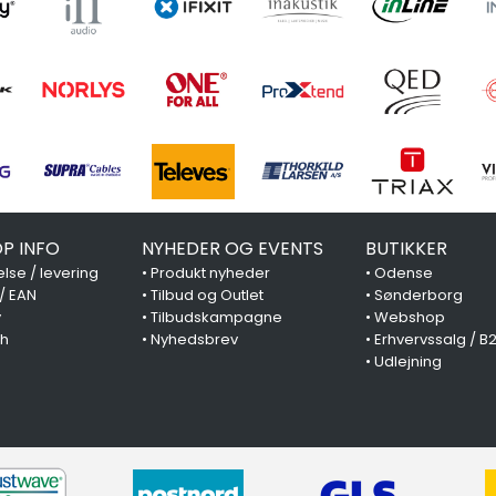
P INFO
NYHEDER OG EVENTS
BUTIKKER
lse / levering
•
Produkt nyheder
•
Odense
 / EAN
•
Tilbud og Outlet
•
Sønderborg
y
•
Tilbudskampagne
•
Webshop
ch
•
Nyhedsbrev
•
Erhvervssalg / B
•
Udlejning