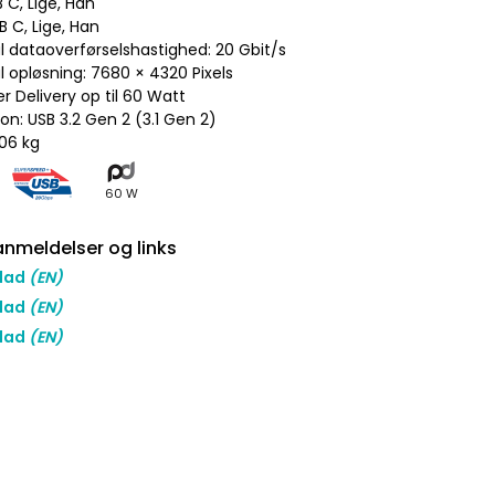
SB C, Lige, Han
SB C, Lige, Han
l dataoverførselshastighed: 20 Gbit/s
l opløsning: 7680 × 4320 Pixels
r Delivery op til 60 Watt
ion: USB 3.2 Gen 2 (3.1 Gen 2)
,06 kg
60 W
nmeldelser og links
lad
(EN)
lad
(EN)
lad
(EN)