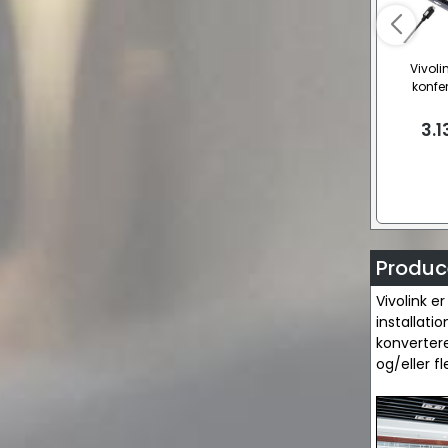
Vivoli
konfe
3.1
Produce
Vivolink e
installati
konvertere
og/eller f