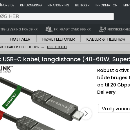
FORSIDE
RETURNERING
FINANSIERING
BUTIKKER
INFORMATION
ERH
TIG LEVERING FRA 39 KR
FRI FRAGT OVER 995 KR
PRISSIKKERHE
HØJTALER
HØRETELEFONER
KABLER & TILBEHØR
SB C KABLER OG TILBEHØR
USB-C KABEL
nk USB-C kabel, langdistance (40-60W, Supe
Robust aktivt
både bruges ti
op til 20 Gb
Delivery.