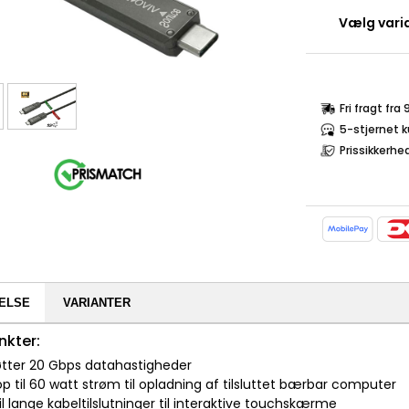
Vælg varia
Fri fragt fra
5-stjernet 
Prissikkerhe
ELSE
VARIANTER
nkter:
øtter 20 Gbps datahastigheder
op til 60 watt strøm til opladning af tilsluttet bærbar computer
til lange kabeltilslutninger til interaktive touchskærme