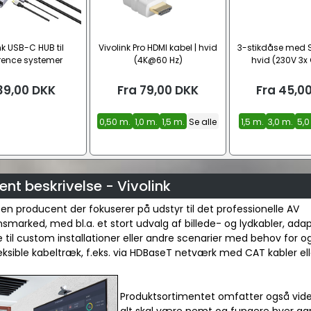
nk USB-C HUB til
Vivolink Pro HDMI kabel | hvid
3-stikdåse med S
rence systemer
(4K@60 Hz)
hvid (230V 3x 
39,00
DKK
Fra
79,00
DKK
Fra
45,0
0,50 m.
1,0 m.
1,5 m.
Se alle
1,5 m.
3,0 m.
5,0
nt beskrivelse - Vivolink
r en producent der fokuserer på udstyr til det professionelle AV
onsmarked, med bl.a. et stort udvalg af billede- og lydkabler, ada
 til custom installationer eller andre scenarier med behov for o
leksible kabeltræk, f.eks. via HDBaseT netværk med CAT kabler elle
Produktsortimentet omfatter også vide