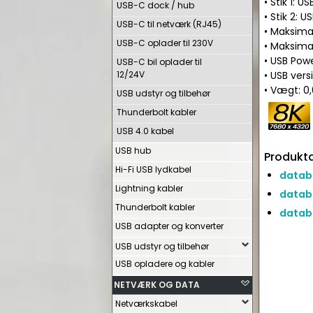
• Stik 1: U
USB-C dock / hub
• Stik 2: U
USB-C til netværk (RJ45)
• Maksima
USB-C oplader til 230V
• Maksima
• USB Powe
USB-C bil oplader til
12/24V
• USB vers
• Vægt: 0
USB udstyr og tilbehør
Thunderbolt kabler
USB 4.0 kabel
USB hub
Produkta
Hi-Fi USB lydkabel
datab
Lightning kabler
datab
Thunderbolt kabler
datab
USB adapter og konverter
USB udstyr og tilbehør
USB opladere og kabler
NETVÆRK OG DATA
Netværkskabel