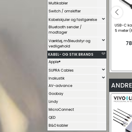
Multikabler
Switch / omskifter
Kabelskjuler og fastgørelse
USB-C kab
Bluetooth sender /
5 meter 
modtager
Værktøj, måleudstyr og
78
vedligehold
KABEL- OG STIK BRANDS
Apple®
SUPRA Cables
Inakustik
ANDRE
AV-advance
Goobay
Lindy
MicroConnect
QED
B&O kabler