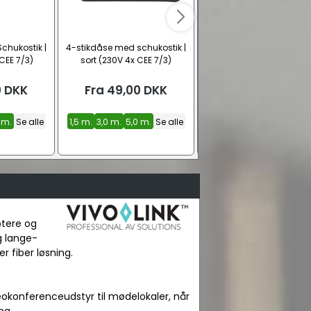
chukostik |
4-stikdåse med schukostik |
3-ports USB-A / USB-
CEE 7/3)
sort (230V 4x CEE 7/3)
oplader (65W PD/QC 3.
0
DKK
Fra
49,00
DKK
Fra
259,00
DKK
 m.
Se alle
1,5 m.
3,0 m.
5,0 m.
Se alle
Hvid
Sort
ptere og
g lange-
r fiber løsning.
okonferenceudstyr til mødelokaler, når