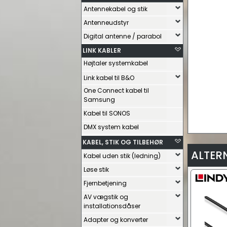
Antennekabel og stik
Antenneudstyr
Digital antenne / parabol
LINK KABLER
Højtaler systemkabel
Link kabel til B&O
One Connect kabel til
Samsung
Kabel til SONOS
DMX system kabel
KABEL, STIK OG TILBEHØR
ALTER
Kabel uden stik (ledning)
Løse stik
Fjernbetjening
AV vægstik og
installationsdåser
Adapter og konverter