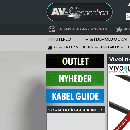
TLF. 7442 1078 (HVERDAGE 9-17)
HUR
HIFI STEREO
TV & HJEMMEBIOGRAF
AV
KABLER & TILBEHØR
USB KABLER
U
Vivoli
VI SAMLER PÅ GLADE KUNDER