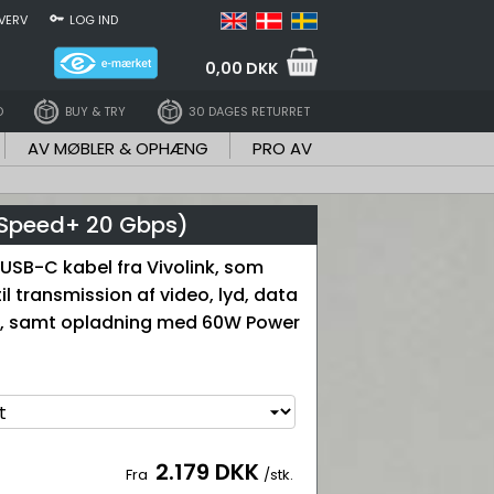
VERV
LOG IND
0,00 DKK
D
BUY & TRY
30 DAGES RETURRET
AV MØBLER & OPHÆNG
PRO AV
rSpeed+ 20 Gbps)
 USB-C kabel fra Vivolink, som
l transmission af video, lyd, data
ps, samt opladning med 60W Power
2.179 DKK
Fra
/stk.