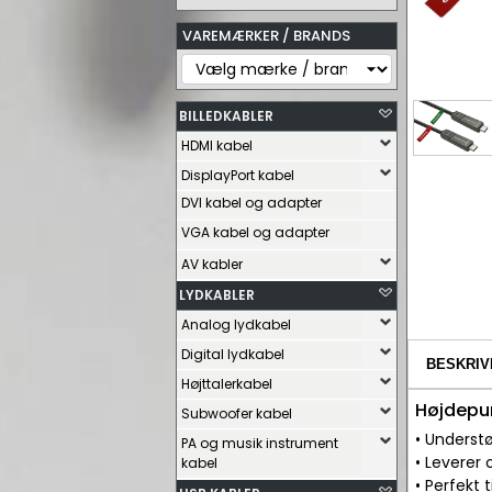
VAREMÆRKER / BRANDS
BILLEDKABLER
HDMI kabel
DisplayPort kabel
DVI kabel og adapter
VGA kabel og adapter
AV kabler
LYDKABLER
Analog lydkabel
Digital lydkabel
BESKRIV
Højttalerkabel
Højdepu
Subwoofer kabel
• Underst
PA og musik instrument
• Leverer 
kabel
• Perfekt 