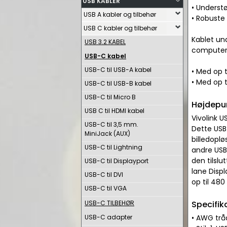
USB KABLER
• Understø
USB A kabler og tilbehør
• Robuste
USB C kabler og tilbehør
Kablet und
USB 3.2 KABEL
computer
USB-C kabel
USB-C til USB-A kabel
• Med op t
• Med op t
USB-C til USB-B kabel
USB-C til Micro B
Højdepu
USB C til HDMI kabel
Vivolink U
USB-C til 3,5 mm.
Dette USB-
MiniJack (AUX)
billedopl
USB-C til Lightning
andre USB
den tilsl
USB-C til Displayport
lane Displ
USB-C til DVI
op til 48
USB-C til VGA
USB-C TILBEHØR
Specifik
USB-C adapter
• AWG tråd