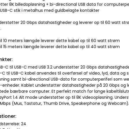
tter 8K billedopløsning + bi-directional USB data for computerpe
 USB-C stik i metalhus med guldbelagte kontakter
erstøtter 20 Gbps datahastigheder og leverer op til 60 watt strø
.
il 10 meters længde leverer dette kabel op til 60 watt strøm
il 15 meters længde leverer dette kabel op til 40 watt strøm
nkter:
SB-C til USB-C med USB 3.2 understøtter 20 Gbps datahastigheder 
C til USB-C kabel anvendes til overførsel af video, lyd, data og
øsning samt bi-directional USB-data for computerperiferi som w
-enheder. Kablet understøtter datahastigheder på 20 Gbps og lev
uttede bærbare computer. Et perfekt match for lange kabeltilslut
ayPort 1.4 Alt mode understøtter op til 8K videoopløsning. Understø
0 Mbps (Mus, Tastatur, Thumb Drive, Speakerphone og Webcam)
ationer:
størrelse: 24