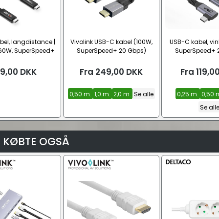
el, langdistance |
Vivolink USB-C kabel (100W,
USB-C kabel, vink
(60W, SuperSpeed+
SuperSpeed+ 20 Gbps)
SuperSpeed+ 
10 Gbps)
9,00
DKK
Fra
249,00
DKK
Fra
119,0
0,50 m.
1,0 m.
2,0 m.
Se alle
0,25 m.
0,50 
Se all
 KØBTE OGSÅ