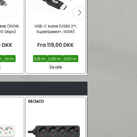
let, (100W,
USB-C kabel (USB3.2™,
USB-C - vinklet USB-C kab
20 Gbps)
SuperSpeed+, 100W)
Sort (240W, HighSpeed
0
DKK
Fra
119,00
DKK
Fra
119,00
DKK
m.
1,0 m.
0,15 m.
0,25 m.
0,50 m.
1,0 m.
2,0 m.
e
Se alle