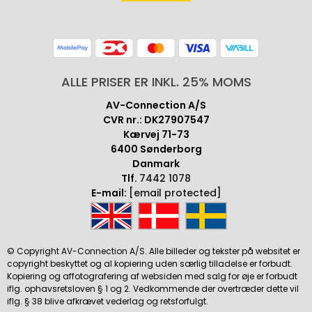
ALLE PRISER ER INKL. 25% MOMS
AV-Connection A/S
CVR nr.: DK27907547
Kærvej 71-73
6400 Sønderborg
Danmark
Tlf.
7442 1078
E-mail:
[email protected]
© Copyright AV-Connection A/S. Alle billeder og tekster på websitet er
copyright beskyttet og al kopiering uden særlig tilladelse er forbudt.
Kopiering og affotografering af websiden med salg for øje er forbudt
iflg. ophavsretsloven § 1 og 2. Vedkommende der overtræder dette vil
iflg. § 38 blive afkrævet vederlag og retsforfulgt.