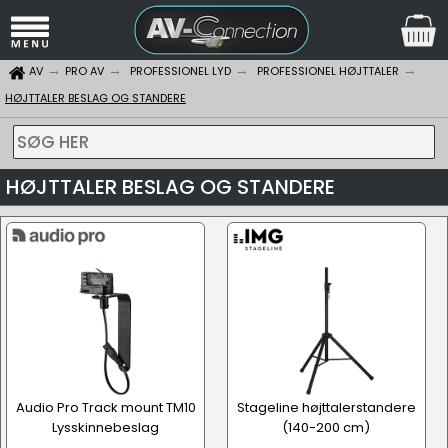
AV
PRO AV
PROFESSIONEL LYD
PROFESSIONEL HØJTTALER
HØJTTALER BESLAG OG STANDERE
SØG HER
HØJTTALER BESLAG OG STANDERE
Audio Pro Track mount TM10
Stageline højttalerstandere
Lysskinnebeslag
(140-200 cm)