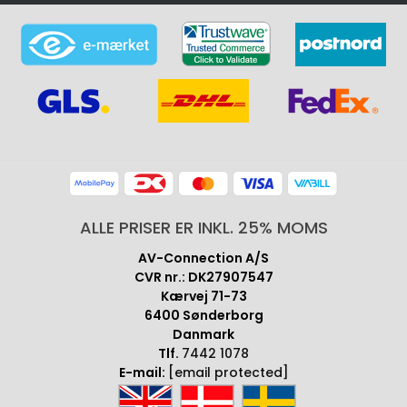
ALLE PRISER ER INKL. 25% MOMS
AV-Connection A/S
CVR nr.: DK27907547
Kærvej 71-73
6400 Sønderborg
Danmark
Tlf.
7442 1078
E-mail:
[email protected]