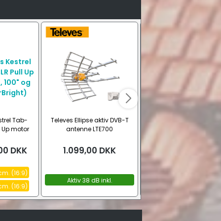
strel Tab-
Televes Ellipse aktiv DVB-T
Audio-Technica AT-OC
l Up motor
antenne LTE700
MC pickup
121" (16:9
ht)
00
DKK
1.099,00
DKK
4.589,00
DKK
cm. (16:9)
Aktiv 38 dB inkl.
 cm. (16:9)
strømforsyning