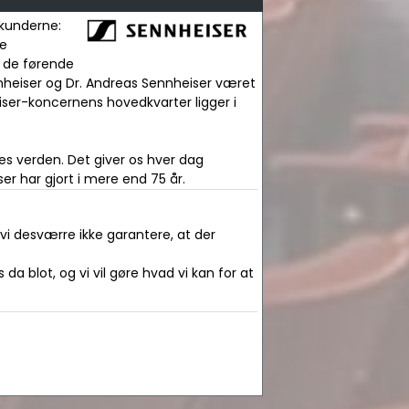
 kunderne:
ge
f de førende
nnheiser og Dr. Andreas Sennheiser været
iser-koncernens hovedkvarter ligger i
es verden. Det giver os hver dag
er har gjort i mere end 75 år.
 vi desværre ikke garantere, at der
da blot, og vi vil gøre hvad vi kan for at