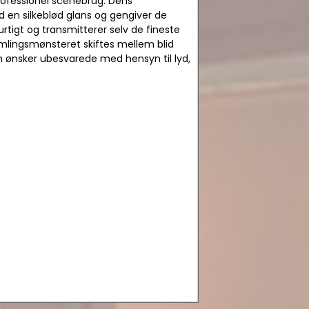
rofessionel scenebrug. Dens
d en silkeblød glans og gengiver de
tigt og transmitterer selv de fineste
mlingsmønsteret skiftes mellem blid
n ønsker ubesvarede med hensyn til lyd,