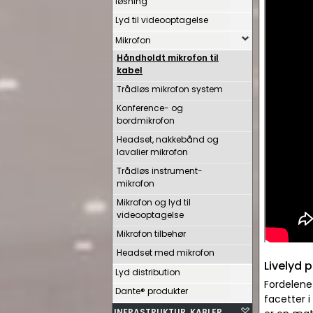
løsning
Lyd til videooptagelse
Mikrofon
Håndholdt mikrofon til
kabel
Trådløs mikrofon system
Konference- og
bordmikrofon
Headset, nakkebånd og
lavalier mikrofon
Trådløs instrument-
mikrofon
Mikrofon og lyd til
videooptagelse
Mikrofon tilbehør
Headset med mikrofon
Livelyd 
Lyd distribution
Fordelene
Dante® produkter
facetter 
INFRASTRUKTUR, KABLER