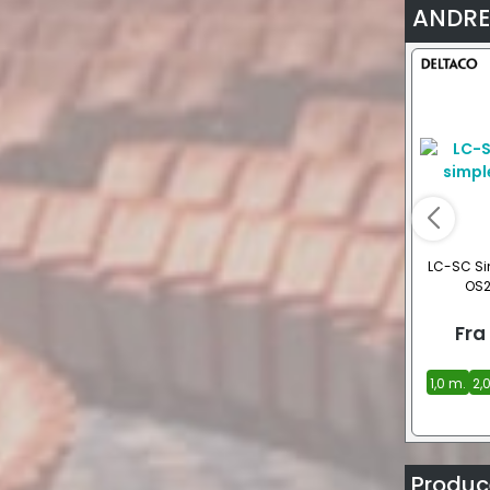
ANDRE
LC-SC Si
OS2
Fra
1,0 m.
2,
Produce