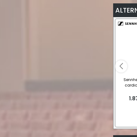
ALTER
Sennhe
cardio
1.8