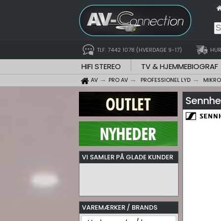
TLF. 7442 1078 (HVERDAGE 9-17)
HUR
HIFI STEREO
TV & HJEMMEBIOGRAF
AV
PRO AV
PROFESSIONEL LYD
MIKR
Sennhe
VI SAMLER PÅ GLADE KUNDER
VAREMÆRKER / BRANDS