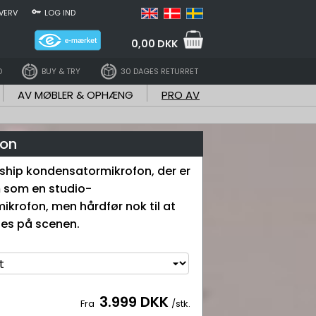
VERV
LOG IND
0,00 DKK
D
BUY & TRY
30 DAGES RETURRET
AV MØBLER & OPHÆNG
PRO AV
fon
ship kondensatormikrofon, der er
m som en studio-
krofon, men hårdfør nok til at
es på scenen.
3.999 DKK
Fra
/stk.