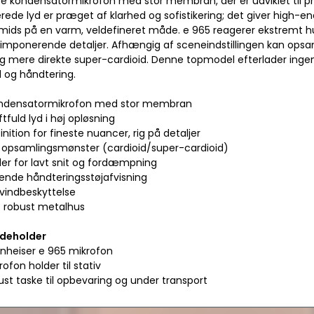
e kondensatormikrofon med stor membran, der er udviklet til p
ede lyd er præget af klarhed og sofistikering; det giver high-en
mids på en varm, veldefineret måde. e 965 reagerer ekstremt hur
 imponerende detaljer. Afhængig af sceneindstillingen kan opsa
og mere direkte super-cardioid. Denne topmodel efterlader inge
 og håndtering.
ondensatormikrofon med stor membran
ftfuld lyd i høj opløsning
inition for fineste nuancer, rig på detaljer
rt opsamlingsmønster (cardioid/super-cardioid)
der for lavt snit og fordæmpning
ende håndteringsstøjafvisning
 vindbeskyttelse
t robust metalhus
ndeholder
ennheiser e 965 mikrofon
krofon holder til stativ
obust taske til opbevaring og under transport