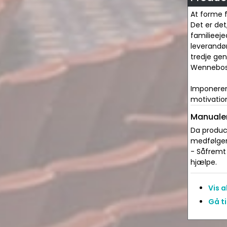
At forme 
Det er de
familieeje
leverandør
tredje gen
Wennebost
Imponerend
motivation
Manualer
Da produce
medfølger 
- Såfremt 
hjælpe.
Vis 
Gå ti