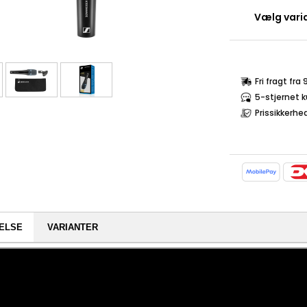
Vælg varia
Fri fragt fra
5-stjernet 
Prissikkerhe
ELSE
VARIANTER