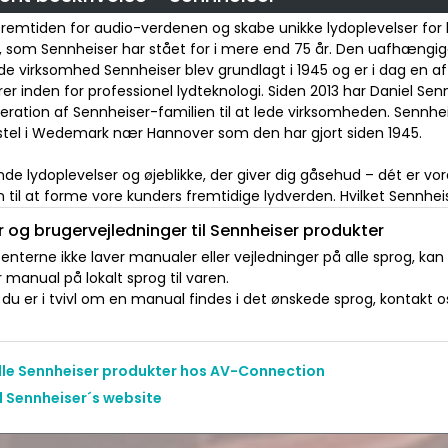
fremtiden for audio-verdenen og skabe unikke lydoplevelser for
t, som Sennheiser har stået for i mere end 75 år. Den uafhængi
de virksomhed Sennheiser blev grundlagt i 1945 og er i dag en a
er inden for professionel lydteknologi. Siden 2013 har Daniel Se
eration af Sennheiser-familien til at lede virksomheden. Sennhe
el i Wedemark nær Hannover som den har gjort siden 1945.
e lydoplevelser og øjeblikke, der giver dig gåsehud – dét er vor
 til at forme vore kunders fremtidige lydverden. Hvilket Sennheis
 og brugervejledninger til Sennheiser produkter
nterne ikke laver manualer eller vejledninger på alle sprog, kan
manual på lokalt sprog til varen.
du er i tvivl om en manual findes i det ønskede sprog, kontakt os 
alle Sennheiser produkter hos AV-Connection
l Sennheiser´s website