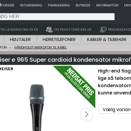
FORSIDE
RETURNERING
FINANSIERING
BUTIKKER
INFORMATION
ERH
TIG LEVERING FRA 39 KR
FRI FRAGT OVER 995 KR
PRISSIKKERHE
HØJTALER
HØRETELEFONER
KABLER & TILBEHØR
OFON
HÅNDHOLDT MIKROFON TIL KABEL
iser e 965 Super cardioid kondensator mikro
High-end flag
lige så følso
kondensatormi
kunne anvend