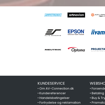
KUNDESERVICE
WEBSHO
•
Om AV-Connection.dk
•
Forsende
•
Kundereferencer
•
Betaling
•
Handelsbetingelser
•
Buy & Tr
•
Fortrydelse og reklamation
•
Prismat