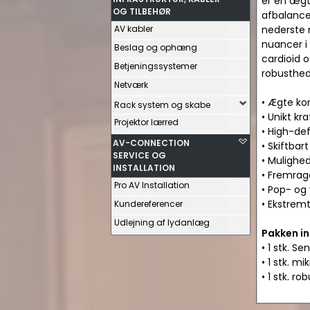
er en ægt
OG TILBEHØR
afbalancer
AV kabler
nederste 
nuancer i
Beslag og ophæng
cardioid 
Betjeningssystemer
robusthed
Netværk
• Ægte k
Rack system og skabe
• Unikt kra
Projektor lærred
• High-def
AV-CONNECTION
• Skiftba
SERVICE OG
• Mulighe
INSTALLATION
• Fremrag
Pro AV Installation
• Pop- og
• Ekstrem
Kundereferencer
Udlejning af lydanlæg
Pakken i
• 1 stk. S
• 1 stk. mi
• 1 stk. r