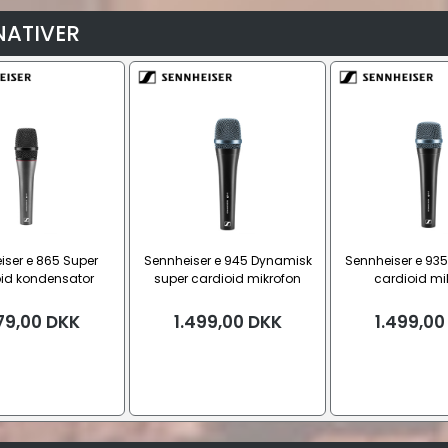
NATIVER
iser e 865 Super
Sennheiser e 945 Dynamisk
Sennheiser e 93
id kondensator
super cardioid mikrofon
cardioid mi
mikrofon
79,00
DKK
1.499,00
DKK
1.499,00