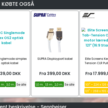
 KØBTE OGSÅ
nglemode simplex
SUPRA Displayport kabel
Elite Screens Ke
 optisk kabel
Tension CLR Pul
lærred, 100" og 
StarBrig
39,00
DKK
Fra
399,00
DKK
Fra
17.999,
0 m.
3,0 m.
Se alle
1,0 m.
1,5 m.
2,0 m.
Se alle
101" – 224 x 126 
121" – 268 x 155
nt beskrivelse - Sennheiser