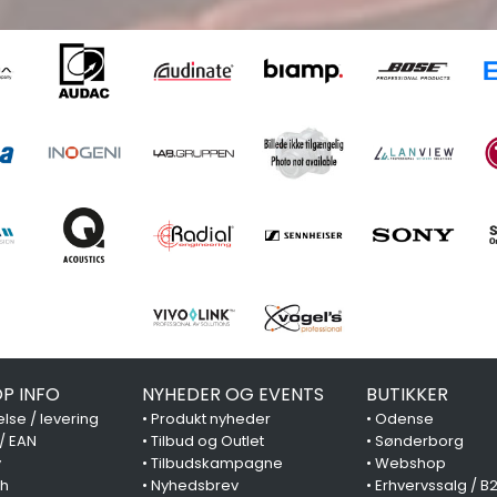
P INFO
NYHEDER OG EVENTS
BUTIKKER
lse / levering
•
Produkt nyheder
•
Odense
 / EAN
•
Tilbud og Outlet
•
Sønderborg
y
•
Tilbudskampagne
•
Webshop
ch
•
Nyhedsbrev
•
Erhvervssalg / B