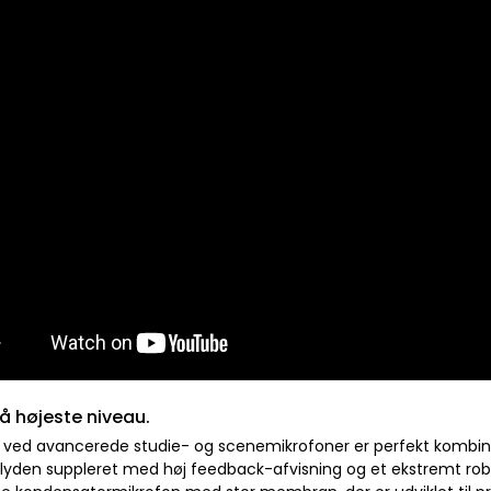
på højeste niveau.
 ved avancerede studie- og scenemikrofoner er perfekt kombine
i lyden suppleret med høj feedback-afvisning og et ekstremt robu