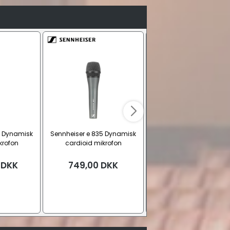
5 Dynamisk
Sennheiser e 835 Dynamisk
Sennheiser e 845 Dynam
krofon
cardioid mikrofon
super cardioid mikrof
DKK
749,00
DKK
789,00
DKK