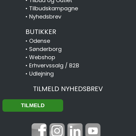
•
Tilbud og Outlet
•
Tilbudskampagne
•
Nyhedsbrev
BUTIKKER
•
Odense
•
Sønderborg
•
Webshop
•
Erhvervssalg / B2B
•
Udlejning
TILMELD NYHEDSBREV