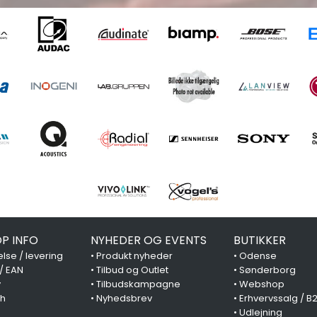
P INFO
NYHEDER OG EVENTS
BUTIKKER
lse / levering
•
Produkt nyheder
•
Odense
 / EAN
•
Tilbud og Outlet
•
Sønderborg
y
•
Tilbudskampagne
•
Webshop
ch
•
Nyhedsbrev
•
Erhvervssalg / B
•
Udlejning