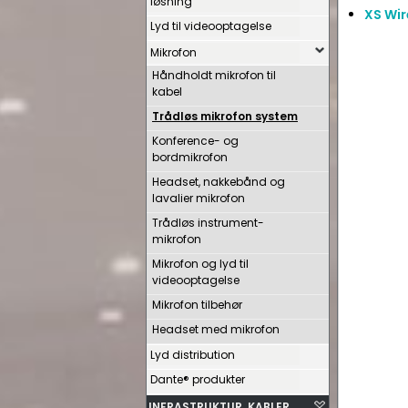
løsning
XS Wir
Lyd til videooptagelse
Mikrofon
Håndholdt mikrofon til
kabel
Trådløs mikrofon system
Konference- og
bordmikrofon
Headset, nakkebånd og
lavalier mikrofon
Trådløs instrument-
mikrofon
Mikrofon og lyd til
videooptagelse
Mikrofon tilbehør
Headset med mikrofon
Lyd distribution
Dante® produkter
INFRASTRUKTUR, KABLER