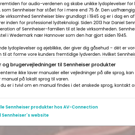
fremtiden for audio-verdenen og skabe unikke lydoplevelser for
t, som Sennheiser har stået for i mere end 75 år. Den uafhængi
de virksomhed Sennheiser blev grundlagt i 1945 og er i dag en a
er inden for professionel lydteknologi. Siden 2013 har Daniel Se
eration af Sennheiser-familien til at lede virksomheden. Sennhe
el i Wedemark nær Hannover som den har gjort siden 1945.
e lydoplevelser og øjeblikke, der giver dig gåsehud – dét er vor
 til at forme vore kunders fremtidige lydverden. Hvilket Sennheis
 og brugervejledninger til Sennheiser produkter
nterne ikke laver manualer eller vejledninger på alle sprog, kan
manual på lokalt sprog til varen.
du er i tvivl om en manual findes i det ønskede sprog, kontakt os 
alle Sennheiser produkter hos AV-Connection
l Sennheiser´s website