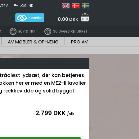
VERV
LOG IND
0,00 DKK
D
BUY & TRY
30 DAGES RETURRET
AV MØBLER & OPHÆNG
PRO AV
 trådløst lydsæt, der kan betjenes
akken her er med en ME2-ll lavalier
g rækkevidde og solid bygget.
2.799 DKK
/stk.