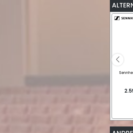
ALTER
Sennhei
2.5