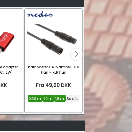
e adapter
balanceret XLR lydkabel | XLR
BOSE Pro S1 Pro+ trådløs
C, 12W)
han – XLR hun
højttaler inkl. batteri (B
DKK
Fra
49,00
DKK
5.399,00
DKK
0,50 m.
1,0 m.
1,5 m.
Se alle