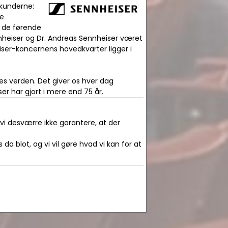
 kunderne:
ge
f de førende
nnheiser og Dr. Andreas Sennheiser været
iser-koncernens hovedkvarter ligger i
es verden. Det giver os hver dag
er har gjort i mere end 75 år.
 vi desværre ikke garantere, at der
da blot, og vi vil gøre hvad vi kan for at