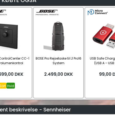
 KØBTE OGSÅ
ControlCenter CC-1
BOSE Pro Rejsetaske til L1 Pro16
USB Safe Charg
volumenkontrol
System
(USB A – USB 
599,00
DKK
2.499,00
DKK
99,00
Sort
Hvid
nt beskrivelse - Sennheiser