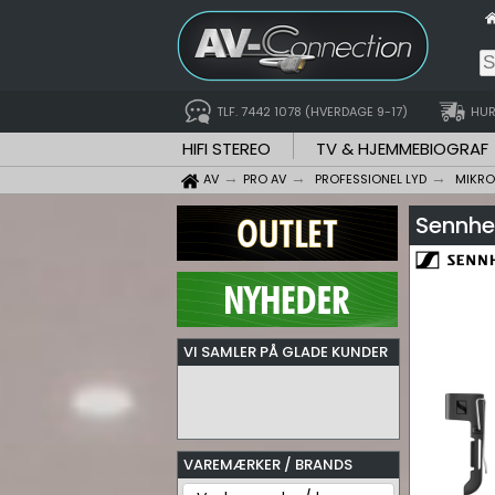
TLF. 7442 1078 (HVERDAGE 9-17)
HUR
HIFI STEREO
TV & HJEMMEBIOGRAF
AV
PRO AV
PROFESSIONEL LYD
MIKR
Sennhei
VI SAMLER PÅ GLADE KUNDER
VAREMÆRKER / BRANDS