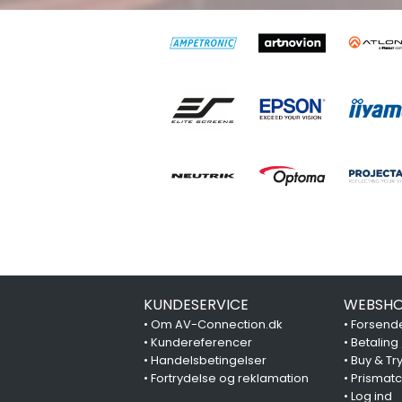
KUNDESERVICE
WEBSHO
•
Om AV-Connection.dk
•
Forsende
•
Kundereferencer
•
Betaling
•
Handelsbetingelser
•
Buy & Tr
•
Fortrydelse og reklamation
•
Prismat
•
Log ind