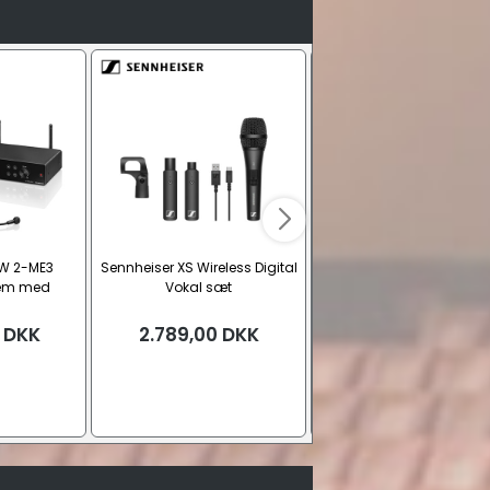
SW 2-ME3
Sennheiser XS Wireless Digital
Sennheiser XS Wireless Di
tem med
Vokal sæt
Præsentation base sæ
, Bånd E
DKK
2.789,00
DKK
2.299,00
DKK