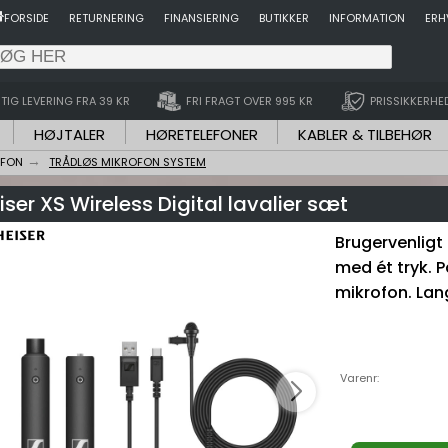
FORSIDE
RETURNERING
FINANSIERING
BUTIKKER
INFORMATION
ERH
TIG LEVERING FRA 39 KR
FRI FRAGT OVER 995 KR
PRISSIKKERHE
HØJTALER
HØRETELEFONER
KABLER & TILBEHØR
OFON
TRÅDLØS MIKROFON SYSTEM
ser XS Wireless Digital lavalier sæt
Brugervenligt
med ét tryk. P
mikrofon. Lan
Varenr: