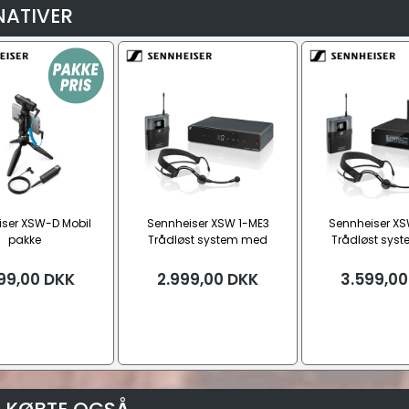
NATIVER
ser XSW-D Mobil
Sennheiser XSW 1-ME3
Sennheiser X
pakke
Trådløst system med
Trådløst sys
bøjlemikrofon, Bånd E
bøjlemikrofon
99,00
DKK
2.999,00
DKK
3.599,00