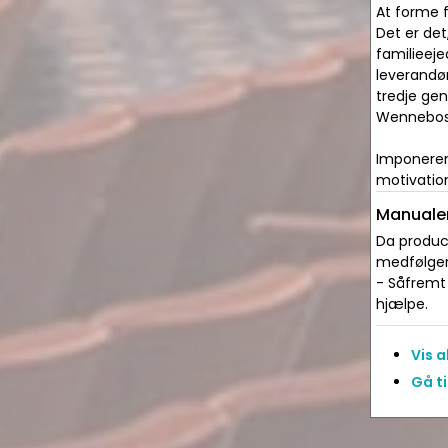
At forme 
Det er de
familieeje
leverandør
tredje gen
Wennebost
Imponerend
motivation
Manualer
Da produce
medfølger 
- Såfremt 
hjælpe.
Vis 
Gå ti